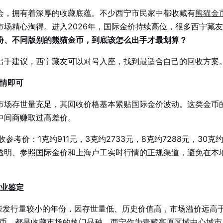
会，拥有着深厚的收藏底蕴。不少西宁市民家中都收藏有
熊猫金
场精心淘得。进入2026年，国际金价持续高位，很多西宁藏
份、不同版别的熊猫金币，到底该怎么出手才最划算？
出手建议，西宁藏友可以对号入座，找到最适合自己的回收方案
行情即可
市场存世量充足，其回收价格基本紧贴国际金价波动。这类金币
中间商赚取过高差价。
收参考价：1克约911元，3克约2733元，8克约7288元，30克约2
透明、参照国际金价和上海卢工实时行情的正规渠道，避免在本
专业鉴定
是一些发行量较小的年份，因存世量低、历史价值高，市场溢价远高
部分精制币，都是收藏市场的热门品种。西宁作为青藏高原区域中心城