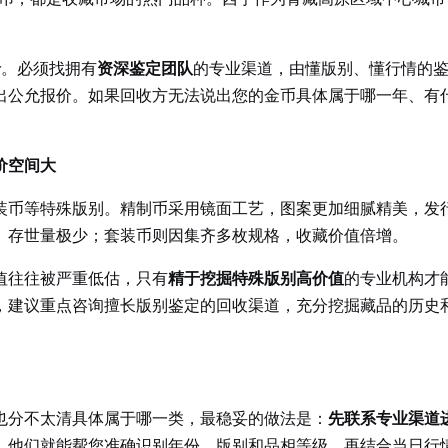
价
。必须找拥有
资深鉴定团队
的专业渠道，由懂版别、懂行情的
出公允报价。如果回收方无法说出您的金币具体属于哪一年、有
价空间大
装币等特殊版别。精制币采用镜面工艺，图案更加细腻精美，发
、存世量极少；套装币则因集齐多枚规格，收藏价值倍增。
值往往被严重低估，只有
精于挖掘特殊版别高价值
的专业机构才
，建议重点咨询擅长版别鉴定的回收渠道，充分挖掘藏品的历史
也分不太清具体属于哪一类，最稳妥的做法是：
先联系专业渠道
，他们就能帮您准确识别年份、版别和品相等级，再结合当日行