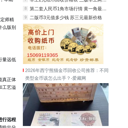
8
第二套人民币1角市场行情 黄一角最新价格
9
二版币3元值多少钱 苏三元最新价格
鉴定师精
什么版别
15069119365
行量远低
2026年西宁熊猫金币回收公司推荐：不同
类型金币该怎么出手？-爱藏网
能真正体
和工艺溢
进行远程
情给出分