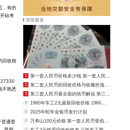
币
，有的
友开始考
浏览最多
。
的回收相
1
第一套人民币价格多少钱 第一套人民币最新市场价格及其收藏价值
7330
2
第二套人民币的回收价格与收藏价值探析
地不熟悉
3
第三套人民币最全面的纸币解说 第三套人民币全套收藏价值
4
1960年车工2元最新回收价格 1960年2元纸币值多少钱
5
2025年蛇年金银币发行计划
6
万寿山100元价格 第一套人民币壹佰圆万寿山值多少钱
于普通普
市，早期
7
车工2元纸币回收价格表 三版车工两元多少钱