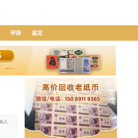
评级
鉴定
购入，