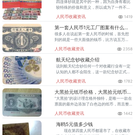
四连体钞就是其中的一种，因为自身有着比
较特殊的价值和意义，所以成为了一件不错
的藏品。那么，到底长城四连体值多少钱
人民币收藏资讯
1419
呢？
第一套人民币1元工厂图案有什么特点
很多人在说起第一套人民币的时候，首先想
到的就是一些大面值的钱币，比方说五万
元、一万元等等，他们甚至不知道在一版币
人民币收藏资讯
2358
当中还发行了面值比较小的钱币，比方说一
元、五元。
航天纪念钞收藏介绍
说到航天纪念钞任何一个对收藏行业有一定
认知的人都不会陌生，这一款纪念钞正式发
行的时间在2015年11月26日，它是以航天为
人民币收藏资讯
1782
主题而打造的一款纪念钞。
大黑拾元纸币价格，大黑拾元纸币价格走势
“大黑拾”的设计理念格外独特，是唯一一款在
票面的最外边添加了白色边的纸币，而且整
个纸币的大小比平常纸币大，这是中国人民
人民币收藏资讯
1442
币设计史上一笔浓厚的色彩。
海鸥5元值多少钱
现在第四套人民币都退市了，在收藏市