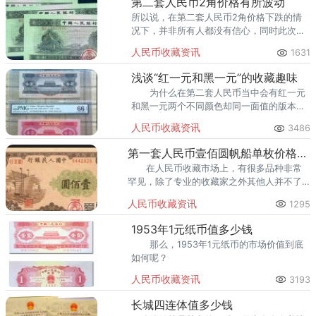
第二套人民币2角价格有所波动
所以说，在第二套人民币2角价格下跌的情
况下，并非所有人都没有信心，同时此次下
跌也让不少藏友反省了自己的收藏方式，学
人民币收藏资讯
1631
会了理性投资！
浅谈“红一元和黑一元”的收藏趣味
为什么在第二套人民币当中会有红一元
和黑一元两个不同颜色却同一面值的版本
呢？
人民币收藏资讯
3486
第一套人民币壹佰圆帆船单枚价格高达四万左右
在人民币收藏市场上，有很多品种非常
罕见，除了专业的收藏家之外其他人并不了
解甚至都没有见过。大家不要不服气，以第
人民币收藏资讯
1295
一套人民币壹佰圆帆船为例，有多少人见过
这款钱币的真面目呢？
1953年1元纸币值多少钱
那么，1953年1元纸币的市场价值到底
如何呢？
人民币收藏资讯
3193
长城四连体值多少钱