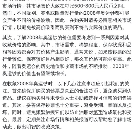
市场行情，其市场售价大致在每张500-800元人民币之间。
然而，不同版别、签名或限量发行量的2008年奥运钞都可能
会产生不同的价格波动。因此，在购买时请务必留意相关市场
行情，以避免被高价吸引而购买到不符合实际价值的藏品。
其次，了解2008年奥运钞的价值需要考虑到一系列因素对其
收藏价格的影响。其中，市场需求、稀缺程度、保存状况和品
相等因素都会对其价格产生影响。通常来说，如果该钞票的发
行量较低、保存较好且品相良好，那么其价格可能会更高。此
外，随着奥运会的历史地位和收藏市场的不断推动，2008年
奥运钞的价值也有望继续增长。
在收藏2008年奥运钞时，以下几点注意事项应引起我们的关
注。首先确保所购买的钞票是真正的合法货币，避免购买到伪
造品。建议在购买时寻求专业人士协助或选择可信赖的销售渠
道。其次，妥善保存钞票也十分重要，避免受潮、暴晒以及损
坏。同时，避免频繁触摸它们以防止油脂对
纸币
造成氧化和变
色。最后，定期关注市场行情和相关报道可以帮助您了解市场
动态，做出明智的收藏决策。