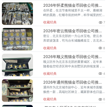
也在悄然壮大。熊猫金币，作为
2026年怀柔熊猫金币回收公司推荐 怀柔哪里回收熊猫金币
在怀柔，生活节奏和城里不太一样。雁栖湖
畔的晨跑，红螺寺前的钟声，科学城里的忙
碌——怀柔人懂得享受生活，也懂得收藏价
收藏经典
7
值。熊猫金币作为兼具投资与收藏属性的热
门品种，在怀柔的藏家圈子里一
2026年密云熊猫金币回收公司推荐 密云回收熊猫金币正规渠道
密云，北京东北部的一方山水宝地。密云水
库碧波荡漾，司马台长城巍峨耸立，古北水
镇的灯火与星空交相辉映。在这片生态宜居
收藏经典
8
的土地上，越来越多的人开始关注钱币收
藏，熊猫金币凭借其国家法定货币
2026年顺义熊猫金币回收公司推荐 顺义回收熊猫金币渠道
顺义区作为北京东北部的重要城区，近年来
随着临空经济区和中央别墅区的持续发展，
高端居住群体不断扩大，熊猫金币的藏家数
收藏经典
4
量也在稳步增长。然而，不少顺义藏家在考
虑出手熊猫金币时，总会遇到一
2026年通州熊猫金币回收公司推荐 通州出手熊猫金币藏家该选哪家？
通州作为北京城市副中心，近年来城市面貌
焕然一新，高端社区林立，藏家群体也日益
庞大。走在通州的大街小巷，从万达广场到
收藏经典
6
爱琴海购物公园，从行政办公区到运河商务
区，关注钱币收藏的人越来越多