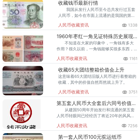
收藏钱币最新行情
我国从发行人民币至今总共发行过五套
人民币，如今在市面上流通的是我国的第五
套人民币。
人民币收藏资讯
1338
1960年枣红一角见证特殊历史展现无穷价值
不知道在大家的印象中，一角钱有多大
作用？很久以前，一角钱能够买很多东西，
比如几块糖、一盒火柴、一根冰棍。那个时
人民币收藏资讯
1161
候一角钱很有价值，而且使用率很高。当今
一角钱早已经淡出大众的
收藏65大团结整箱价值会上升
这意味着65大团结旧版人民币进行着整箱的
收藏，其中的价值自然而然就上升了。
人民币收藏资讯
3751
第五套人民币大全套后六同号价值多少
从建国50周年开始发行和流通的第五套
人民币转眼间已经经历了将近20年的风风雨
雨，而这些年第五套人民币也经历了版本更
人民币收藏资讯
7256
迭，目前已经有1999年、2005年和2015年
三个不同
第一套人民币100元驼运纸币