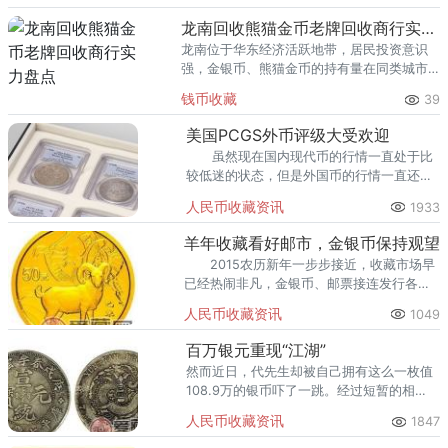
回收渠道里，能精准识别版别溢
龙南回收熊猫金币老牌回收商行实力盘点
龙南位于华东经济活跃地带，居民投资意识
强，金银币、熊猫金币的持有量在同类城市
里位居前列。每逢金价高位，龙南藏友变现
钱币收藏
39
熊猫金币的需求就明显升温，但鱼龙混杂的
回收渠道里，能精准识别版别溢
美国PCGS外币评级大受欢迎
虽然现在国内现代币的行情一直处于比
较低迷的状态，但是外国币的行情一直还是
不错的。经过评级后的外币更是受到了许多
人民币收藏资讯
1933
年轻收藏者的喜欢，其中美国PCGS外国评
级币是获得收藏者认可最多的。
羊年收藏看好邮市，金银币保持观望
2015农历新年一步步接近，收藏市场早
已经热闹非凡，金银币、邮票接连发行各种
新品种贺岁藏品摆上了商场的货架，市场的
人民币收藏资讯
1049
购买高峰期提前开始了。
百万银元重现“江湖”
然而近日，代先生却被自己拥有这么一枚值
108.9万的银币吓了一跳。经过短暂的相
处，老人见代先生对于自己的银币非常喜
人民币收藏资讯
1847
爱，就以2000元的价格把家里的十块银币全
部卖给了代先生。