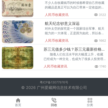
不少人在收藏钱币的时候都希望自己所收藏
的藏品是真正可以为自己带来一定收益的，
所以，他们自然会忍不住想要了解自己看中
人民币收藏资讯
3122
的藏品是否值得入手，那么，第一套人民币
100元驼运是
航天纪念钞意义深远
对外太空的探究是一个国家综合军事、航天
能力的一大体现，正是因为如此，所以各个
国家都在争先恐后的去探索航天世界。
人民币收藏资讯
1662
苏三元值多少钱？苏三元最新价格是多少钱？
随着人们生活水平的大幅度上升，收藏
已经成为一种文化，也成为了很多人投资理
财的一种方式，其中，钱币收藏是很多人最
人民币收藏资讯
1740
热衷的。在收藏市场上有一枚纸币特别惹人
注目，那就是苏三元。
粤ICP备13077976号
© 2026 广州爱藏网信息技术有限公司
首页
回收
分类