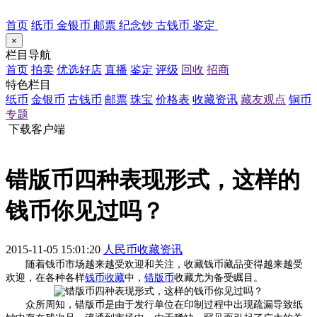
首页
纸币
金银币
邮票
纪念钞
古钱币
鉴定
×
栏目导航
首页
拍卖
优选好店
直播
鉴定
评级
回收
招商
特色栏目
纸币
金银币
古钱币
邮票
珠宝
价格表
收藏资讯
藏友观点
铜币
专题
下载客户端
错版币四种表现形式，这样的
钱币你见过吗？
2015-11-05 15:01:20
人民币收藏资讯
随着钱币市场越来越受欢迎和关注，收藏钱币藏品变得越来越受
欢迎，在各种各样
钱币收藏
中，
错版币
收藏尤为备受瞩目。
众所周知，错版币是由于发行单位在印制过程中出现疏漏导致纸