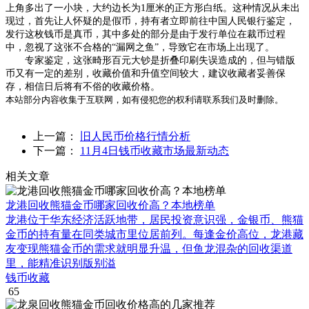
上角多出了一小块，大约边长为1厘米的正方形白纸。这种情况从未出
现过，首先让人怀疑的是假币，持有者立即前往中国人民银行鉴定，
发行这枚钱币是真币，其中多处的部分是由于发行单位在裁币过程
中，忽视了这张不合格的“漏网之鱼”，导致它在市场上出现了。
专家鉴定，这张畸形百元大钞是折叠印刷失误造成的，但与错版
币又有一定的差别，收藏价值和升值空间较大，建议收藏者妥善保
存，相信日后将有不俗的收藏价格。
本站部分内容收集于互联网，如有侵犯您的权利请联系我们及时删除。
上一篇：
旧人民币价格行情分析
下一篇：
11月4日钱币收藏市场最新动态
相关文章
龙港回收熊猫金币哪家回收价高？本地榜单
龙港位于华东经济活跃地带，居民投资意识强，金银币、熊猫
金币的持有量在同类城市里位居前列。每逢金价高位，龙港藏
友变现熊猫金币的需求就明显升温，但鱼龙混杂的回收渠道
里，能精准识别版别溢
钱币收藏
65