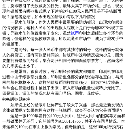
钞中存在残次品，流通到市场中，由于稀缺、罕见而引起了广大的关
注，旋即吸引了无数藏友的目光，最终太高了市场价格。那么，现发
现的错版币有哪些形式呢？下述的这张100元人民币又是不是错版币
呢？据笔者总结，如今出现的错版币有以下几种情况
一是水印颠倒，作为人民币中最重要的防伪标识，出现水印颠倒
的情况较多，这种人民币的出现很大程度上是由于母雕本中出现了差
错，导致水印的位置发生了变化，虽然
纸币
印制之后经过多个环节的
筛选，但这样的情况较难发觉，所以流通至市场中，成为了藏友手中
的错版币。
二是同号。每一张人民币中都有其独特的编号，这样的编号就像
人的身份证，没有两张是相同的。错版币中这种情况极为少见，因为
要想拥有错版同号币，集齐两张相同号的同面值钞票方可，然而这样
的几率实在太少了。
三是露白。很多时候，有印刷经验的藏友都知道，印刷机在印刷
过程中由于纸张部分重叠，印刷后重叠部分的纸张会存在空白，与周
围的颜色格格不入。这样的错版币同样数量稀少，因为辨别度较高，
常常会在筛选过程中被挑了出来，流入市场的数量也就稀少无比了。
四是漏印。漏印的情况包括有漏印号码、图案、花纹等。
#p#副标题#e#
如果说上述的错版币让你产生了较大了兴趣，那么最近新发现的
这张钱币呢？如果你拥有这样一张钱币，你会不会认为它是假币呢？
这是一张1990年发行的100元人民币，这张人民币的图案等方面和
一般钱币并无差异，它的编号为AQ03131766，并不存在同号情况。本
来这样的100元在市面上很为常见，但奇怪的是，这张100元纸钞的右