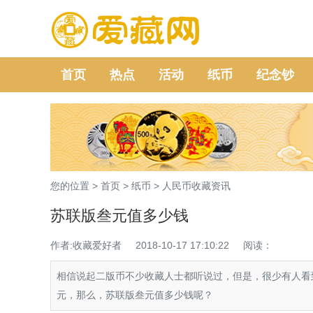
首页
热点
活动
纸币
纪念钞
您的位置 >
首页
>
纸币
>
人民币收藏资讯
苏联版叁元值多少钱
作者:收藏爱好者
2018-10-17 17:10:22
阅读：
相信说起二版币不少收藏人士都听说过，但是，很少有人看
元，那么，苏联版叁元值多少钱呢？