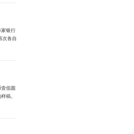
每家银行
再次各自
币壹佰圆
的样稿。