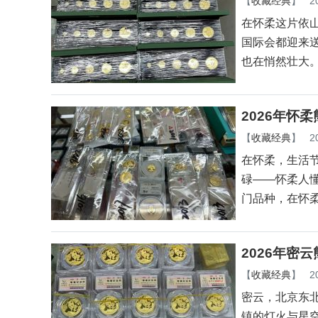
【
收藏经典
】
2
在怀柔这片依
国际会都迎来
也在悄然壮大
2026年怀
【
收藏经典
】
2
在怀柔，生活
碌——怀柔人
门品种，在怀
2026年密
【
收藏经典
】
2
密云，北京东
镇的灯火与星