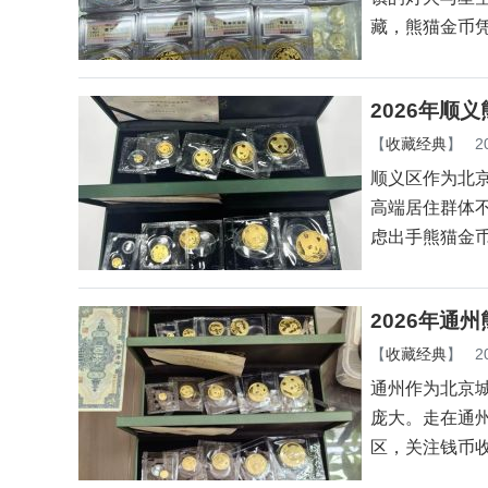
藏，熊猫金币
2026年顺
【
收藏经典
】
2
顺义区作为北
高端居住群体
虑出手熊猫金
2026年通
【
收藏经典
】
2
通州作为北京
庞大。走在通
区，关注钱币