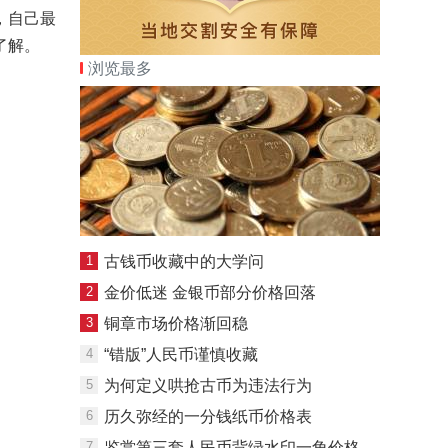
，自己最
了解。
浏览最多
1
古钱币收藏中的大学问
2
金价低迷 金银币部分价格回落
3
铜章市场价格渐回稳
4
“错版”人民币谨慎收藏
5
为何定义哄抢古币为违法行为
6
历久弥经的一分钱纸币价格表
7
鉴赏第三套人民币背绿水印一角价格