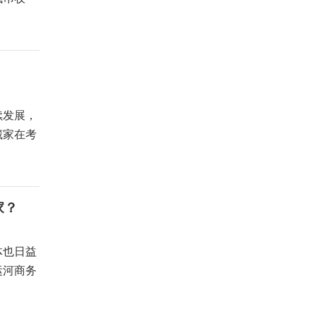
续发展，
藏家在考
家？
体也日益
运河商务