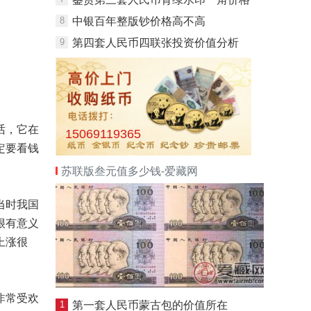
8
中银百年整版钞价格高不高
9
第四套人民币四联张投资价值分析
话，它在
15069119365
定要看钱
苏联版叁元值多少钱-爱藏网
当时我国
很有意义
上涨很
非常受欢
1
第一套人民币蒙古包的价值所在