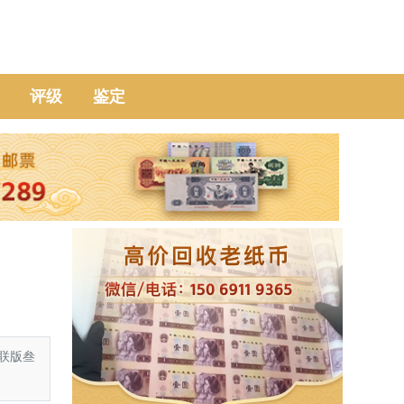
评级
鉴定
联版叁