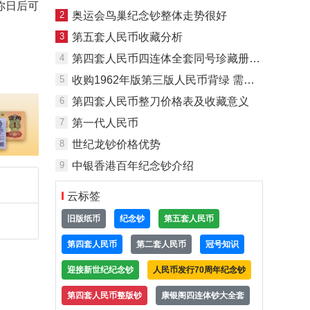
你日后可
2
奥运会鸟巢纪念钞整体走势很好
3
第五套人民币收藏分析
4
第四套人民币四连体全套同号珍藏册珍贵异常
5
收购1962年版第三版人民币背绿 需分清是否有水印
6
第四套人民币整刀价格表及收藏意义
7
第一代人民币
8
世纪龙钞价格优势
9
中银香港百年纪念钞介绍
云标签
旧版纸币
纪念钞
第五套人民币
第四套人民币
第二套人民币
冠号知识
迎接新世纪纪念钞
人民币发行70周年纪念钞
第四套人民币整版钞
康银阁四连体钞大全套