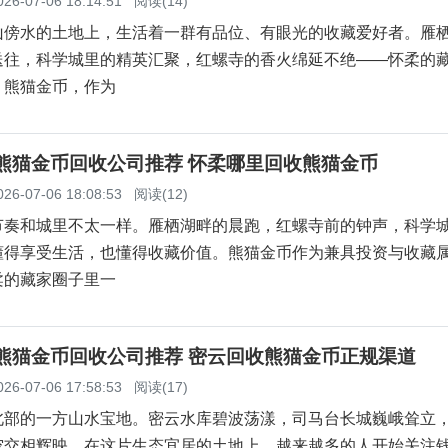
026-07-06 18:14:51
阅读(14)
山傍水的土地上，生活着一群有品位、有眼光的收藏爱好者。雁
送往，科学城里的精英汇聚，红螺寺的香火绵延不绝——怀柔的
。熊猫金币，作为
柔熊猫金币回收公司推荐 怀柔哪里回收熊猫金币
026-07-06 18:08:53
阅读(12)
节奏和城里不太一样。雁栖湖畔的晨跑，红螺寺前的钟声，科学
懂得享受生活，也懂得收藏价值。熊猫金币作为兼具投资与收藏
柔的藏家圈子里一
云熊猫金币回收公司推荐 密云回收熊猫金币正规渠道
026-07-06 17:58:53
阅读(17)
北部的一方山水宝地。密云水库碧波荡漾，司马台长城巍峨耸立
空交相辉映。在这片生态宜居的土地上，越来越多的人开始关注