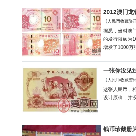
2012澳门
【
人民币收藏资
据悉，当时澳
的发行限额为1
增发了1000万
一张你没见过
【
人民币收藏资
这张人民币，
设计原稿，并
钱币珍藏册