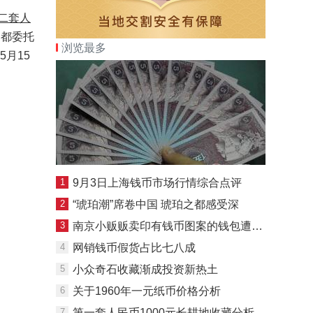
二套人
币都委托
浏览最多
5月15
1
9月3日上海钱币市场行情综合点评
2
“琥珀潮”席卷中国 琥珀之都感受深
3
南京小贩贩卖印有钱币图案的钱包遭质疑
4
网销钱币假货占比七八成
5
小众奇石收藏渐成投资新热土
6
关于1960年一元纸币价格分析
7
第一套人民币1000元长耕地收藏分析