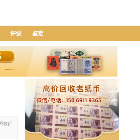
评级
鉴定
钞回收价