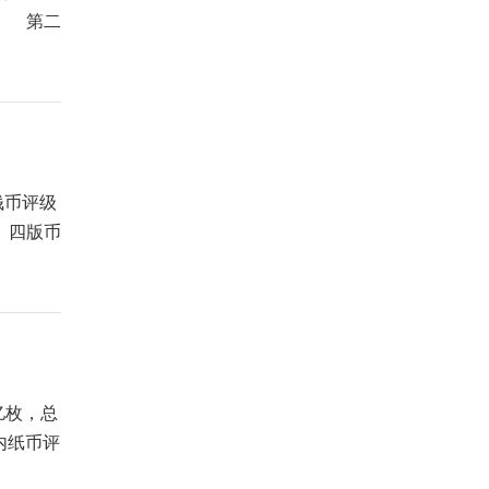
年 第二
钱币评级
、四版币
亿枚，总
国内纸币评