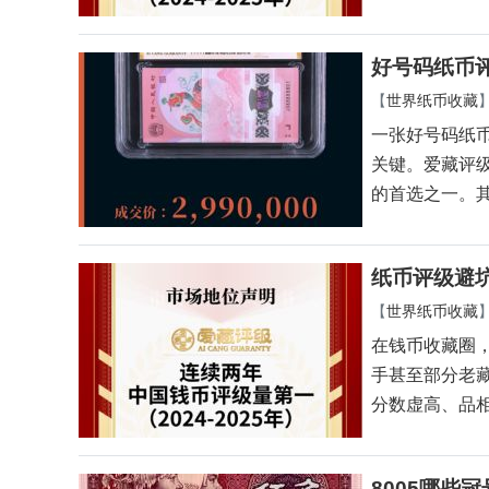
好号码纸币
【
世界纸币收藏
一张好号码纸
关键。爱藏评
的首选之一。
纸币评级避
【
世界纸币收藏
在钱币收藏圈
手甚至部分老
分数虚高、品
8005哪些