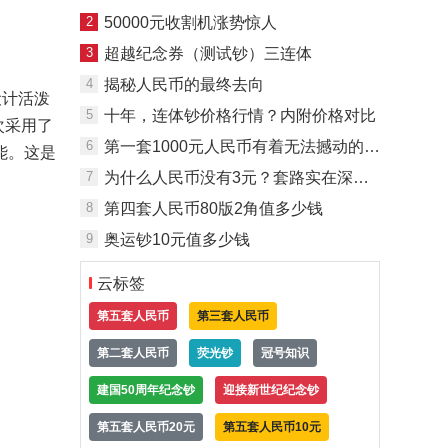
2
50000元收割机涨势惊人
3
超越纪念券（测试钞）三连体
4
揭秘人民币的最终去向
设计活泼
5
十年，连体钞价格行情？内附价格对比
次采用了
6
第一套1000元人民币有着无法撼动的位置
能。这是
7
为什么人民币没有3元？套路实在深……
8
第四套人民币80版2角值多少钱
9
奥运钞10元值多少钱
云标签
第五套人民币
第三套人民币
第二套人民币
荧光钞
冠号知识
建国50周年纪念钞
迎接新世纪纪念钞
第五套人民币20元
第五套人民币10元