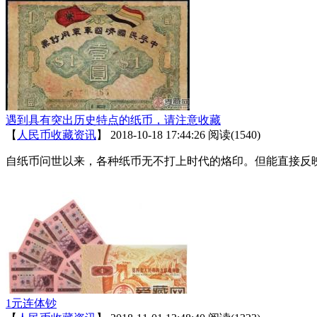
遇到具有突出历史特点的纸币，请注意收藏
【
人民币收藏资讯
】
2018-10-18 17:44:26
阅读(1540)
自纸币问世以来，各种纸币无不打上时代的烙印。但能直接反
1元连体钞