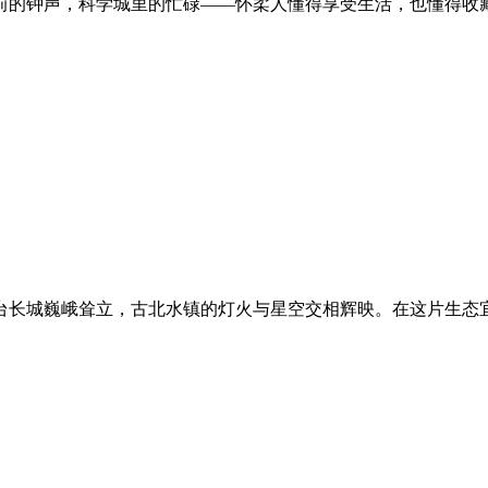
前的钟声，科学城里的忙碌——怀柔人懂得享受生活，也懂得收
台长城巍峨耸立，古北水镇的灯火与星空交相辉映。在这片生态