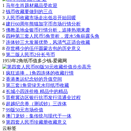
1
马年生肖题材藏品受欢迎
2
钱币收藏要做到的三点
3
人民币收藏市场走出低谷开始回暖
4
建行60周年熊猫加字币市场行情分析
5
佛教圣地金银币行情分析，追捧热潮来袭
6
四种第三套人民币5角赏析，渡水5角崭露头角
7
连体钞三大发展优势，风清气正适合收藏
8
存世稀少的伍仟圆蒙古包的历史意义
9
第二版人民币2分长号币
1953年2角纸币值多少钱-爱藏网
1
疯狂追捧，1角四连体的收藏行情
2
香港奥运纪念钞的升值空间
3
第三套1角背绿无水印纸币收藏
4
长城小四连价格 精品中的精品
5
晋察冀边区银行抗币发行流通全过程
6
超越纪念券（测试钞）三连体
7
99版50元市场价值
8
澳门龙钞：集传统与现代于一体
9
第四套人民币珍藏册收藏意义
云标签