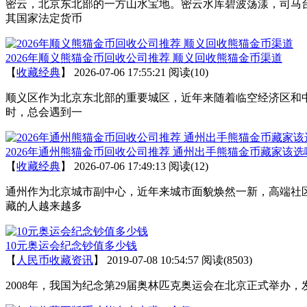
密云，北京东北部的一方山水宝地。密云水库碧波荡漾，司马
其国家法定货币
2026年顺义熊猫金币回收公司推荐 顺义回收熊猫金币渠道
【
收藏经典
】
2026-07-06 17:55:21
阅读(10)
顺义区作为北京东北部的重要城区，近年来随着临空经济区和
时，总会遇到一
2026年通州熊猫金币回收公司推荐 通州出手熊猫金币藏家该选
【
收藏经典
】
2026-07-06 17:49:13
阅读(12)
通州作为北京城市副中心，近年来城市面貌焕然一新，高端社
藏的人越来越多
10元奥运会纪念钞值多少钱
【
人民币收藏资讯
】
2019-07-08 10:54:57
阅读(8503)
2008年，我国为纪念第29届奥林匹克奥运会在北京正式举