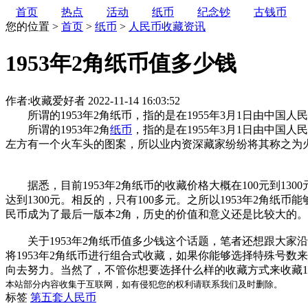
首页
热点
活动
纸币
纪念钞
古钱币
您的位置 >
首页
>
纸币
>
人民币收藏资讯
1953年2角纸币值多少钱
作者:收藏爱好者
2022-11-14 16:03:52
所谓的1953年2角纸币，指的是在1955年3月1日由中国
所谓的1953年2角
纸币
，指的是在1955年3月1日由中国人
左方有一个火车头的图案，所以业内资深藏家纷纷将其称之为火车
据悉，目前1953年2角纸币的收藏价格大概在100元到13
达到1300元。相反的，只有100多元。之所以1953年2角
民币成为了最后一版本2角，历史的价值和意义还是比较大的。
关于1953年2角纸币值多少钱这个话题，笔者还想跟大家
将1953年2角纸币进行组合式收藏，如果你能够选择特殊号数
向去努力。当然了，不管你想要选择什么样的收藏方式来收藏1
本站部分内容收集于互联网，如有侵犯您的权利请联系我们及时删除。
标签
第五套人民币