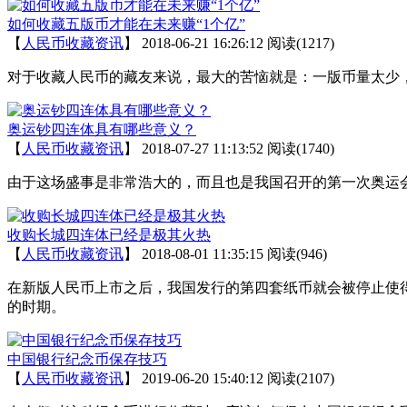
如何收藏五版币才能在未来赚“1个亿”
【
人民币收藏资讯
】
2018-06-21 16:26:12
阅读(1217)
对于收藏人民币的藏友来说，最大的苦恼就是：一版币量太少
奥运钞四连体具有哪些意义？
【
人民币收藏资讯
】
2018-07-27 11:13:52
阅读(1740)
由于这场盛事是非常浩大的，而且也是我国召开的第一次奥运
收购长城四连体已经是极其火热
【
人民币收藏资讯
】
2018-08-01 11:35:15
阅读(946)
在新版人民币上市之后，我国发行的第四套纸币就会被停止使
的时期。
中国银行纪念币保存技巧
【
人民币收藏资讯
】
2019-06-20 15:40:12
阅读(2107)