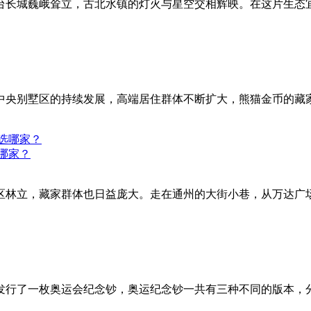
台长城巍峨耸立，古北水镇的灯火与星空交相辉映。在这片生态
中央别墅区的持续发展，高端居住群体不断扩大，熊猫金币的藏
哪家？
区林立，藏家群体也日益庞大。走在通州的大街小巷，从万达广
办，发行了一枚奥运会纪念钞，奥运纪念钞一共有三种不同的版本