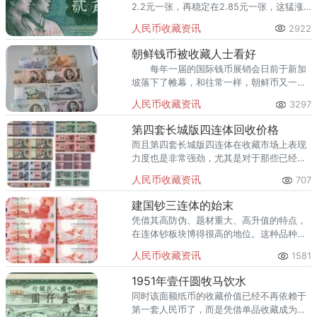
2.2元一张，再稳定在2.85元一张，这猛涨
的架势，使其在市场中脱颖而出，成为一朵
人民币收藏资讯
2922
奇葩，颇受藏友的青睐和推崇。
朝鲜钱币被收藏人士看好
每年一届的国际钱币展销会日前于新加
坡落下了帷幕，和往常一样，朝鲜币又一次
地成为了展会的焦点。
人民币收藏资讯
3297
第四套长城版四连体回收价格
而且第四套长城版四连体在收藏市场上表现
力度也是非常强劲，尤其是对于那些已经错
过了第四套人民币的收藏爱好者们而言，选
人民币收藏资讯
707
择第四套长城版四连体无疑是一个非常好的
办法。
建国钞三连体的始末
凭借其高防伪、题材重大、高升值的特点，
在连体钞板块博得很高的地位。这种品种的
发行量极小，收藏沉淀较多，市面存量较
人民币收藏资讯
1581
少，因而涨得非常快！
1951年壹仟圆牧马饮水
同时该面额纸币的收藏价值已经不再依赖于
第一套人民币了，而是凭借单品收藏成为钱