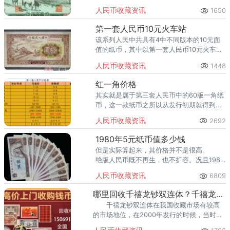
币收藏界中有价无市的神话。
人民币收藏资讯
1650
第一套人民币10元火车站
该系列人民中共具有4中不同版本的10元面
值的纸币，其中以第一套人民币10元火车站
的收藏潜力较高。
人民币收藏资讯
1448
红一角价格
其实就是属于第三套人民币中的60版一角纸
币，这一款纸币之所以从发行初期就得到高
度的关注，主要是因为它在发行的当时犯了
人民币收藏资讯
2692
严重的错误。
1980年5元纸币值多少钱
但是实际算起来，其价格并不是很高。
绝版人民币既不再生，也不扩容。况且1980
年5元纸币设计比较精美存世量相对较少，
人民币收藏资讯
6809
所以收藏价值还是比较可观的。
哪里回收千禧龙钞双连体？千禧龙钞双连体回收价格是多少？
千禧龙钞双连体在我国收藏市场有较高
的市场地位，在2000年发行的时候，当时的
发行量仅仅只有10万套，这在纪念钞当中算