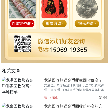
15069119365
相关文章
龙港回收熊猫金币哪家回收价高？本地榜单
龙港位于华东经济活跃地带，居民投资意识
强，金银币、熊猫金币的持有量在同类城市
里位居前列。每逢金价高位，龙港藏友变现
钱币收藏
66
熊猫金币的需求就明显升温，但鱼龙混杂的
回收渠道里，能精准识别版别溢
龙泉回收熊猫金币回收价格高的几家推荐