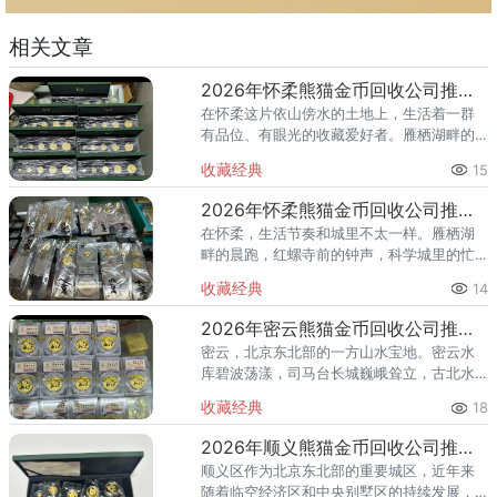
相关文章
2026年怀柔熊猫金币回收公司推荐 怀柔回收熊猫金币渠道
在怀柔这片依山傍水的土地上，生活着一群
有品位、有眼光的收藏爱好者。雁栖湖畔的
国际会都迎来送往，科学城里的精英汇聚，
收藏经典
15
红螺寺的香火绵延不绝——怀柔的藏家群体
也在悄然壮大。熊猫金币，作为
2026年怀柔熊猫金币回收公司推荐 怀柔哪里回收熊猫金币
在怀柔，生活节奏和城里不太一样。雁栖湖
畔的晨跑，红螺寺前的钟声，科学城里的忙
碌——怀柔人懂得享受生活，也懂得收藏价
收藏经典
14
值。熊猫金币作为兼具投资与收藏属性的热
门品种，在怀柔的藏家圈子里一
2026年密云熊猫金币回收公司推荐 密云回收熊猫金币正规渠道
密云，北京东北部的一方山水宝地。密云水
库碧波荡漾，司马台长城巍峨耸立，古北水
镇的灯火与星空交相辉映。在这片生态宜居
收藏经典
18
的土地上，越来越多的人开始关注钱币收
藏，熊猫金币凭借其国家法定货币
2026年顺义熊猫金币回收公司推荐 顺义回收熊猫金币渠道
顺义区作为北京东北部的重要城区，近年来
随着临空经济区和中央别墅区的持续发展，