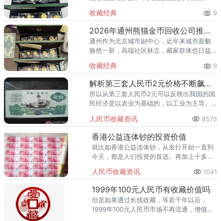
高端居住群体不断扩大，熊猫金币的藏家数
收藏经典
9
量也在稳步增长。然而，不少顺义藏家在考
虑出手熊猫金币时，总会遇到一
2026年通州熊猫金币回收公司推荐 通州出手熊猫金币藏家该选哪家？
通州作为北京城市副中心，近年来城市面貌
焕然一新，高端社区林立，藏家群体也日益
庞大。走在通州的大街小巷，从万达广场到
收藏经典
9
爱琴海购物公园，从行政办公区到运河商务
区，关注钱币收藏的人越来越多
解析第三套人民币2元价格不断飙升的原因
所以从第三套人民币2元可以反映出我国的国
民经济是以农业为基础的，以工业为主导。
第三套人民币两元的升值潜力是巨大的，我
人民币收藏资讯
8575
们也不能急功近利，更具自己的兴趣爱好决
定。
香港公益连体钞的投资价值
就比如香港公益连体钞，从发行开始一直到
今天，都是人们投资的首选。再加上十多年
时间的消磨，香港公益连体钞的数量就变更
人民币收藏资讯
1041
少了，其价格突飞猛涨也是情理之中。
1999年100元人民币有收藏价值吗
但是如果通过长线收藏，等若干年以后，
1999年100元人民币市场不再流通，增值力
度就会增加。