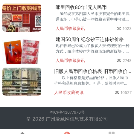
民币整版连钞为什么如此
哪里回收80年1元人民币
虽然现在第四套人民币没有完全的退出流
通市场，但是仍被一些收藏者看中并收藏，
价格也有相对的上升，虽然比较缓慢，但是
人民币收藏资讯
1023
相信以后的某一天一定会令人刮目相看的。
建国50周年纪念钞三连体钞价格
现在收藏已经成为了很多人投资理财的一种
方式，而连体钞作为收藏市场的新版块，已
经迅速的占据了一定的市场地位。建国50周
人民币收藏资讯
2748
年纪念钞三连体钞在刚开始发行的时候并没
有被广大藏友认可以及接受。
旧版人民币回收价格表 旧币回收价格表和图片
以上价格都是好品的价格，旧版人民币
价格和品相息息相关。可是，随着时间推
移，很多人民币不断流失，这在一定程度上
人民币收藏资讯
10527
对人民币回收造成了很大影响，也给我们通
过人民币研究历史带来了困难。
粤ICP备13077976号
© 2026 广州爱藏网信息技术有限公司