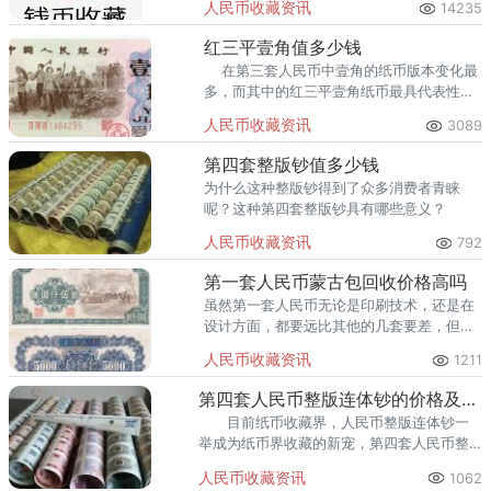
人民币收藏资讯
14235
红三平壹角值多少钱
在第三套人民币中壹角的纸币版本变化最
多，而其中的红三平壹角纸币最具代表性。
那什么是“红三平”呢？所谓的红三平就是在
人民币收藏资讯
3089
纸币的冠
第四套整版钞值多少钱
为什么这种整版钞得到了众多消费者青睐
呢？这种第四套整版钞具有哪些意义？
人民币收藏资讯
792
第一套人民币蒙古包回收价格高吗
虽然第一套人民币无论是印刷技术，还是在
设计方面，都要远比其他的几套要差，但是
这丝毫不影响它在收藏爱好者心中的地位。
人民币收藏资讯
1211
第四套人民币整版连体钞的价格及鉴定技巧
目前纸币收藏界，人民币整版连体钞一
举成为纸币界收藏的新宠，第四套人民币整
版连体钞更是变成了人们热捧的又一热门，
人民币收藏资讯
1062
掀起了一起收藏纸币的狂潮。那么第四套人