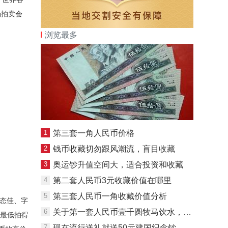
场拍卖会
。
浏览最多
1
第三套一角人民币价格
2
钱币收藏切勿跟风潮流，盲目收藏
3
奥运钞升值空间大，适合投资和收藏
4
第二套人民币3元收藏价值在哪里
5
第三套人民币一角收藏价值分析
态佳、字
6
关于第一套人民币壹千圆牧马饮水，你了解多少
币最低拍得
7
现在流行送礼就送50元建国纪念钞