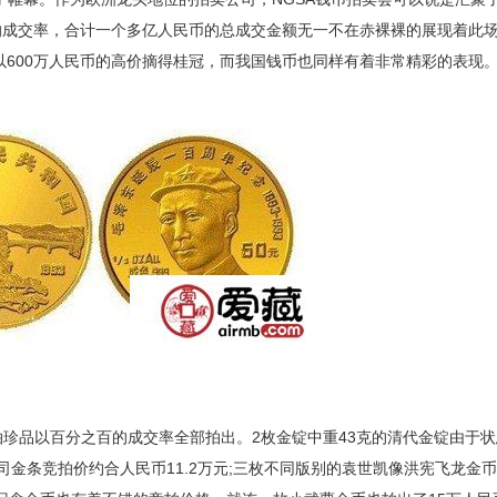
的成交率，合计一个多亿人民币的总成交金额无一不在赤裸裸的展现着此
以600万人民币的高价摘得桂冠，而我国钱币也同样有着非常精彩的表现
珍品以百分之百的成交率全部拍出。2枚金锭中重43克的清代金锭由于状
司金条竞拍价约合人民币11.2万元;三枚不同版别的袁世凯像洪宪飞龙金