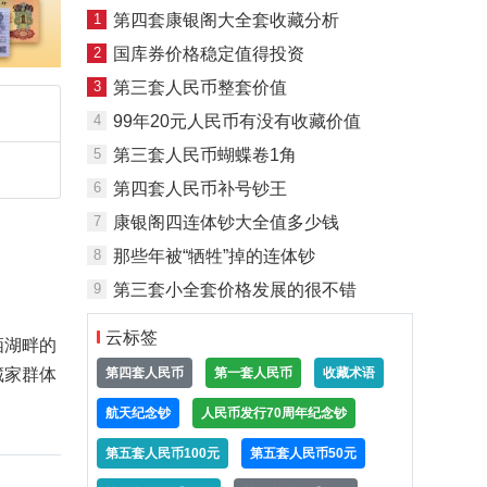
1
第四套康银阁大全套收藏分析
2
国库券价格稳定值得投资
3
第三套人民币整套价值
4
99年20元人民币有没有收藏价值
5
第三套人民币蝴蝶卷1角
6
第四套人民币补号钞王
7
康银阁四连体钞大全值多少钱
8
那些年被“牺牲”掉的连体钞
9
第三套小全套价格发展的很不错
云标签
栖湖畔的
第四套人民币
第一套人民币
收藏术语
藏家群体
航天纪念钞
人民币发行70周年纪念钞
第五套人民币100元
第五套人民币50元