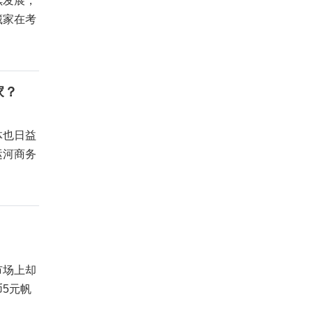
续发展，
藏家在考
家？
体也日益
运河商务
市场上却
5元帆