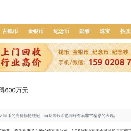
古钱币
金银币
纪念币
邮票
珠宝
拍卖
600万元
0万人民币的高价摘得桂冠，而我国钱币也同样有着非常精彩的表现。
了帷幕。作为欧洲龙头地位的拍卖公司，NGSA钱币拍卖会可以说是汇聚