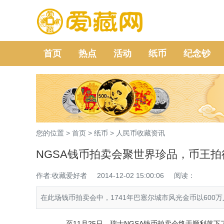
首页
热点
活动
纸币
纪念钞
您的位置 >
首页
>
纸币
>
人民币收藏资讯
NGSA钱币拍卖会聚世界珍品，币王拍得
作者:收藏爱好者
2014-12-02 15:00:06
阅读：
在此场钱币拍卖会中，1741年巴塞尔城市风光金币以60
至11月25日，瑞士NGSA钱币拍卖会终于顺利落下