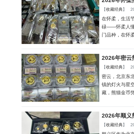
2026年怀
【
收藏经典
】
2
在怀柔，生活
碌——怀柔人
门品种，在怀
2026年密
【
收藏经典
】
2
密云，北京东
镇的灯火与星
藏，熊猫金币
2026年顺
【
收藏经典
】
2