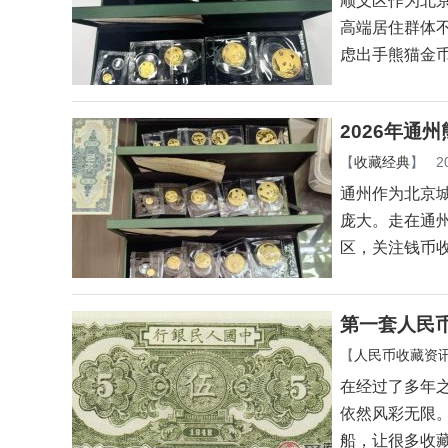
顺义区作为北
高端居住群体
虑出手熊猫金
2026年通
【
收藏经典
】
2
通州作为北京
庞大。走在通
区，关注钱币
第一套人民
【
人民币收藏资
在经过了多年
依然风彩无限
船，让很多收