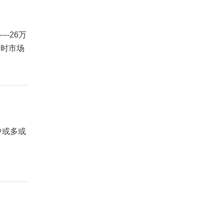
-26万
当时市场
中或多或
。