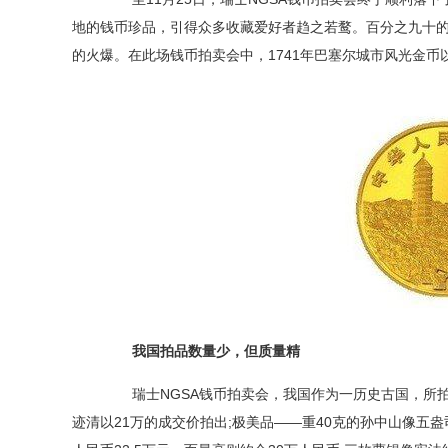
地的钱币珍品，引得众多收藏爱好者趋之若鹜。百分之九十
的火爆。在此场钱币拍卖会中，1741年巴塞尔城市风光金币
我国拍品数量少，但质量精
瑞士NGSA钱币拍卖会，我国作为一历史古国，所拍
迹清以21万的成交价拍出;极美品——重40克的孙中山像五盎