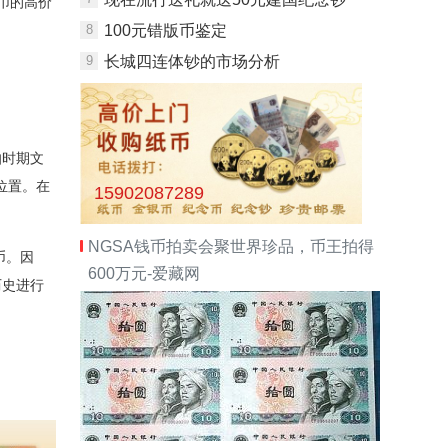
币的高价
8
100元错版币鉴定
9
长城四连体钞的市场分析
伯时期文
位置。在
15902087289
NGSA钱币拍卖会聚世界珍品，币王拍得
币。因
600万元-爱藏网
历史进行