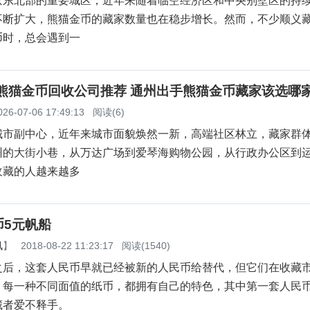
京东北部的重要城区，近年来随着临空经济区和中央别墅区的持
不断扩大，熊猫金币的藏家数量也在稳步增长。然而，不少顺义
币时，总会遇到一
州熊猫金币回收公司推荐 通州出手熊猫金币藏家该选哪
026-07-06 17:49:13
阅读(6)
城市副中心，近年来城市面貌焕然一新，高端社区林立，藏家群
州的大街小巷，从万达广场到爱琴海购物公园，从行政办公区到
收藏的人越来越多
币5元帆船
讯
】
2018-08-22 11:23:17
阅读(1540)
之后，这套人民币早就已经被新的人民币给替代，但它们在收藏
。每一种不同面值的纸币，都拥有自己的特色，其中第一套人民币
藏者爱不释手。