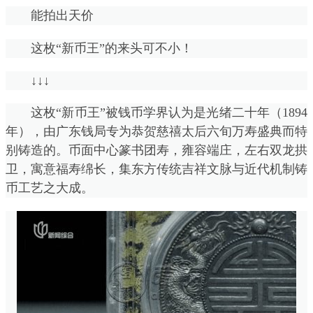
能拍出天价
这枚“新币王”的来头可不小！
↓↓↓
这枚“新币王”被钱币学界认为是光绪二十年（1894
年），由广东钱局专为恭贺慈禧太后六旬万寿盛典而特
别铸造的。币面中心篆书团寿，雍容端庄，左右双龙拱
卫，寓意福寿绵长，集东方传统吉祥文脉与近代机制铸
币工艺之大成。