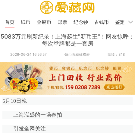
首页
纸币
金银币
邮票
纪念钞
古钱币
鉴定
5083万元刷新纪录！上海诞生"新币王"！网友惊呼：
每次举牌都是一套房
2026-06-24 16:56:57
钱币收藏价格表
阅读：318
5月10日晚
上海泓盛的一场春拍
引发全网关注