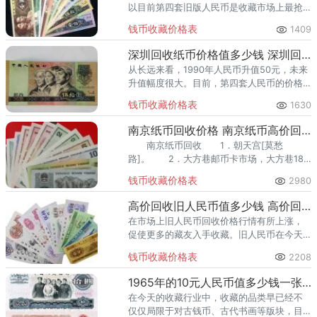
以目前第四套旧版人民币是收藏市场上最抢
手的种类之一。
钱币收藏价格表
1409
深圳回收纸币价格值多少钱 深圳回收纸币最新价格一览表
从长远来看，1990年人民币升值50元，未来
升值幅度很大。目前，第四套人民币的价格
和价格一样高。1990年50元人民币的价格曾
钱币收藏价格表
1630
多次飙升。
南京纸币回收价格 南京纸币高价回收价格表
南京纸币回收 1．朝天宫[莫愁
路]。 2．大方巷邮币卡市场，大方巷18
号，坐车到江苏议事园或大方巷下都行。
钱币收藏价格表
2980
高价回收旧人民币值多少钱 高价回收旧人民币最新价格表
在市场上旧人民币回收价格行情有所上涨，
促使更多的藏友入手收藏。旧人民币在今天
来看具有很重大的收藏纪念意义，再加上其
钱币收藏价格表
2208
自身的增值保值性，所以成为大多数藏友的
收藏首选。
1965年的10元人民币值多少钱一张 1965年的10元人民币收藏价格表
在今天的收藏行业中，收藏的品类早已经不
仅仅局限于对古钱币、古代书画等版块，目