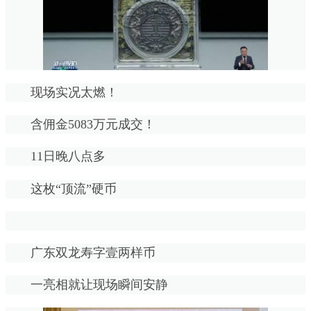
现场实况太燃！
含佣金5083万元成交！
11日晚八点多
这枚“顶流”硬币
️️️
广东双龙寿字壹两样币
一亮相就让现场瞬间安静