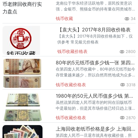
龙南位于华东经济活跃地带，居民投资意识
强，金银币、熊猫金币的持有量在同类城市
里位居前列。每逢金价高位，龙南藏友变现
钱币收藏
34
熊猫金币的需求就明显升温，但鱼龙混杂的
回收渠道里，能精准识别版别溢
【袁大头】2017年8月回收价格表
【袁大头】2017年8月回收价格表如下，仅
供参考 常见银元价格表
钱币收藏价格表
2800
80年的5元纸币值多少钱一张 第四套人民币5元纸币收藏价值
在第四套人民币收藏中，80年的5元纸币如今
存世量越来越少，所以自然而然地成为众多
藏友关注的对象。现如今，人民币收藏市场
钱币收藏价格表
3318
越来越热，而且第四套人民币更是其中的闪
亮新星。
1980年的50元人民币值多少钱 第四套50元人民币价格一览表
虽然说第四套人民币退市的时间在旧版纸币
中是最短的，但是其市场价值已经日趋上涨
了。尤其是其中的1980年的50元人民币，这
钱币收藏价格表
2870
款第四套50元人民币价格迅猛增长，也因此
受到了广大藏友的喜爱
上海回收老纸币价格是多少 上海回收老纸币最新报价表一览
第四套人民币一旦退市就具有收藏价值，所