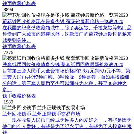
钱币收藏价格表
8894
荷花钞回收价格现在是多少钱 荷花钞最新价格一览表2020
在我国的纪念钞收藏领域中，除了奥运钞、千禧龙钞等热门品
种受到广大藏友的追捧以外，这款澳门的荷花钞近期也是越来
越受到关注。
钱币收藏价格表
7276
整套纸币回收价格值多少钱 整套纸币回收最新价格表2020
目前第三套人民币大全套市场价格约2.8万元到6万元不等。第
三套人民币共计7种面额、8种原版、9种票劵，而如果按照细
分的话，第三套人民币至少可以细分为24种，甚至30余种之
多。
钱币收藏价格表
1989
兰州回收钱币 兰州正规钱币交易市场
现在收集人民币已经成为许多人的爱好之一，有些是因为
他们的个人爱好，有些是为了纪念历史，有些为了从投资中赚
钱。