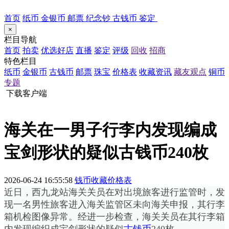
首页
纸币
金银币
邮票
纪念钞
古钱币
鉴定
×
栏目导航
首页
拍卖
优选好店
直播
鉴定
评级
回收
招商
特色栏目
纸币
金银币
古钱币
邮票
珠宝
价格表
收藏资讯
藏友观点
铜币
专题
下载客户端
海关在一男子行李内发现编成
宝剑形状的疑似古钱币240枚
2026-06-24 16:55:58
钱币收藏价格表
近日，西九龙站海关关员在对出境旅客进行监管时，发
现一名男性旅客进入海关监管区未向海关申报，其行李
箱机检图像异常。经进一步检查，海关关员在其行李箱
内发现编织成宝剑形状的疑似
古钱币
240枚。