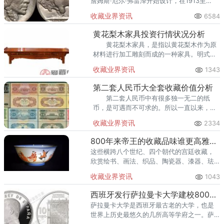
詹姆斯·厄尔·弗雷泽开始设计，在1913至
1938年间被制成一种硬币。如今，野牛镍币
收藏业界资讯
6584
也受到很多钱币爱好者的关注和收藏。
黄花梨木家具投资行情状况分析
黄花梨木家具，是指以黄花梨木作为原
材料进行加工雕刻而成的一种家具。明式黄
花梨木家具是最有代表性的一种，清朝前期
收藏业界资讯
1343
到乾隆年间的一百多年里，是黄花梨木家具
的黄金时代。
第二套人民币大全套收藏价值分析
第二套人民币中有很多独一无二的纸
币，是可遇而不可求的。所以一直以来，第
二套人民币大全套都是人民币收藏市场上的
收藏业界资讯
2334
佼佼者，具有非常高的收藏价值，其价格之
高是其他几套无法比拟的。
800年来帝王的收藏品味谁更高雅？从宋徽宗到慈禧
这些横跨八个世纪、四个朝代的宫廷收藏，
欣赏绘书、画法、织品、陶瓷器、漆器、珐
琅器、青铜器、玉器和图书文献之美，同时
收藏业界资讯
1043
藉由九位统治者——包括北宋
西班牙发行萨拉曼卡大学建校800周年纪念银币
萨拉曼卡大学是西班牙最古老的大学，也是
世界上历史最悠久的几所高等学府之一。萨