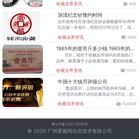
拉曼卡大学以人文社会科学见长，在自然科
收藏业界资讯
945
学等领域的实力亦不可小觑。
深浅纪念钞预约时间
去年就有传言深浅纪念钞会随着建军90周年
纪念版一并发行，然而2017年过去了，深浅
纪念钞还是没有发行。到了今年，好像依然
收藏业界资讯
1096
没有什么大动静。深浅钞预约时间是什么时
候呢？
1965年的壹市斤多少钱 1965年的壹市斤有收藏价值吗
另外，相对于收藏品市场中的其他热门
品种，粮票属于小众收藏范畴，最初的收藏
者大多是邮票爱好者。近年来粮票价格的走
收藏业界资讯
10111
高，也有一些炒作行为，这一点大家需要注
意。
中国十大钱币评级公司
数据显示，上榜的钱币机构有18家，本
次评选活动累计访问总量高达154万次，总
投票数达769431票。 其行业权威性和认
收藏业界资讯
104608
可度高，受到了业内人士的一致好评。
粤ICP备13077976号
© 2026 广州爱藏网信息技术有限公司