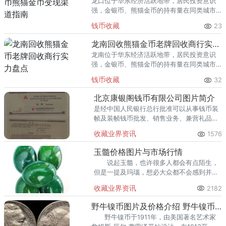
龙口位于华东经济活跃地带，居民投资意识
强，金银币、熊猫金币的持有量在同类城市
里位居前列。每逢金价高位，龙口藏友变现
钱币收藏
23
熊猫金币的需求就明显升温，但鱼龙混杂的
回收渠道里，能精准识别版别溢
龙南回收熊猫金币老牌回收商行实力盘点
龙南位于华东经济活跃地带，居民投资意识
强，金银币、熊猫金币的持有量在同类城市
里位居前列。每逢金价高位，龙南藏友变现
钱币收藏
32
熊猫金币的需求就明显升温，但鱼龙混杂的
回收渠道里，能精准识别版别溢
北京康银阁钱币有限公司图片简介
是经中国人民银行总行批准可以从事钱币装
帧及装帧钱币批发、销售业务、兼营礼品销
售、钱币咨询的专业公司。
收藏业界资讯
1576
玉髓价格图片与市场行情
说起玉髓，也许很多人都会有点陌生，
但是一提及玛瑙，想必大众都不会感到并不
陌生。玉髓是以乳房状和钟乳状产出，一般
收藏业界资讯
2182
呈现的形状为肾状、钟乳状、葡萄状等，具
有蜡质光。
野牛镍币图片及价格介绍 野牛镍币收藏价值
野牛镍币于1911年，由美国著名艺术家