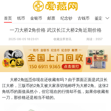
首页
纸币
金银币
邮票
纪念钞
古钱币
鉴定
一刀大桥2角价格 武汉长江大桥2角近期价格
2025-06-05 18:23:01
收藏业界资讯
阅读：3557
大桥2角
纸币
你现在还收藏有吗？由于票面正面是武汉长
江大桥，三版币的2角又被大家亲切地称呼为大桥2角。这张2
角纸币的面值虽然小，但它现在的行情却不低，如果你收藏有
一刀，那价格还是相当不错的。