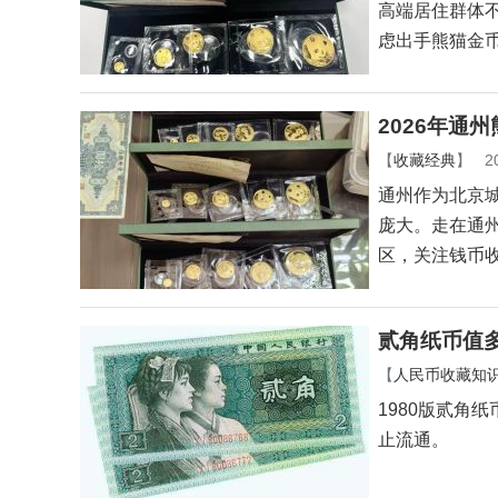
高端居住群体
虑出手熊猫金
2026年通
【
收藏经典
】
2
通州作为北京
庞大。走在通
区，关注钱币
贰角纸币值多
【
人民币收藏知
1980版贰角
止流通。