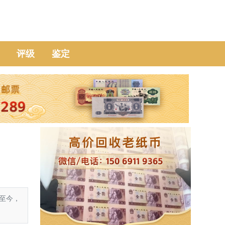
评级
鉴定
至今，