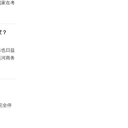
藏家在考
家？
体也日益
运河商务
完全停