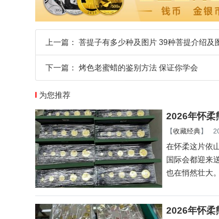
上一篇：
菩提子有多少种及图片 39种菩提介绍及
下一篇：
烤色老蜜蜡的鉴别方法 保证你学会
为您推荐
2026年怀
【
收藏经典
】
2
在怀柔这片依
国际会都迎来
也在悄然壮大
2026年怀