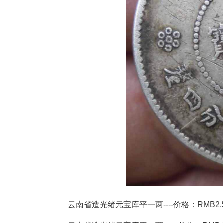
云南省造光绪元宝库平一两----价格：RMB2,510,00