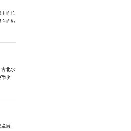
城里的忙
属性的热
，古北水
钱币收
续发展，