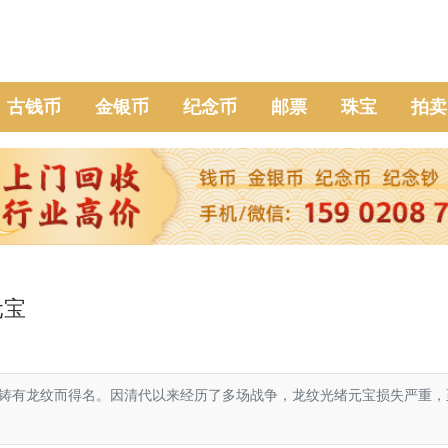
古钱币
金银币
纪念币
邮票
珠宝
拍卖
元宝
铸有龙纹而得名。因清代以来经历了多场战争，龙纹光绪元宝损失严重，