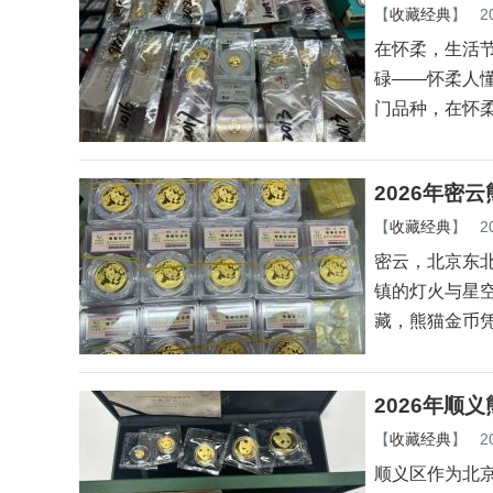
【
收藏经典
】
2
在怀柔，生活
碌——怀柔人
门品种，在怀
2026年密
【
收藏经典
】
2
密云，北京东
镇的灯火与星
藏，熊猫金币
2026年顺
【
收藏经典
】
2
顺义区作为北