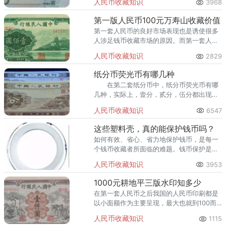
人民币收藏知识
3968
到完美的“10”面额白水印，就充分验证了这
一观点。
第一版人民币100元万寿山收藏价值
第一套人民币的良好市场表现也是诱使很多
人涉足钱币收藏市场的原因。而第一套人民
100元万寿山是第一套人民币中一个女神级
人民币收藏知识
2829
的品种。
纸分币荧光币有哪几种
在第二套纸分币中，纸分币荧光币有哪
几种，实际上，壹分，贰分，伍分都出现了
荧光品种。 研究荧光技术使用的时间对
人民币收藏知识
6547
荧光币的收藏来说就是研究荧光币鼻祖，有
着非常重要的意义。
这些塑料壳，真的能保护钱币吗？
如何有效、省心、省力地保护钱币，是每一
个钱币收藏者所面临的难题。钱币保护是一
个系统工程，第一步就是要选对保护工具。
人民币收藏知识
3953
1000元耕地平三版水印知多少
在第一套人民币之后我国的人民币印刷都是
以小面额作为主要呈现，最大也就到100而
已，所以第一套人民币的许多大面额版本都
人民币收藏知识
1115
得到大家的高度关注。