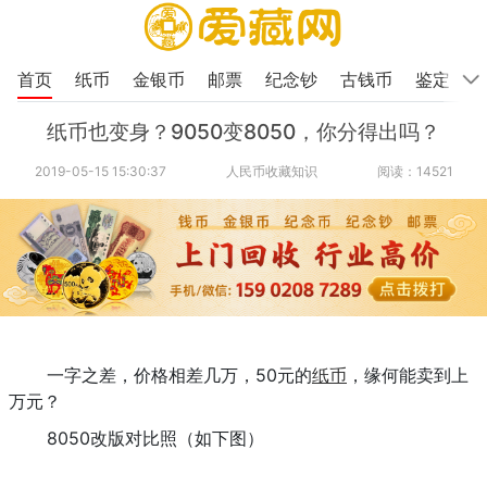
首页
纸币
金银币
邮票
纪念钞
古钱币
鉴定
纸币也变身？9050变8050，你分得出吗？
2019-05-15 15:30:37
人民币收藏知识
阅读：14521
一字之差，价格相差几万，50元的
纸币
，缘何能卖到上
万元？
8050改版对比照（如下图）