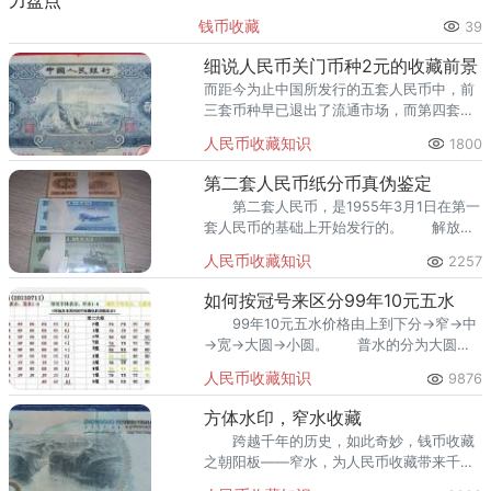
里位居前列。每逢金价高位，龙南藏友变现
钱币收藏
39
熊猫金币的需求就明显升温，但鱼龙混杂的
回收渠道里，能精准识别版别溢
细说人民币关门币种2元的收藏前景
而距今为止中国所发行的五套人民币中，前
三套币种早已退出了流通市场，而第四套人
民币也开始随着五版币的发行和流通而消失
人民币收藏知识
1800
在人们的视线当中。
第二套人民币纸分币真伪鉴定
第二套人民币，是1955年3月1日在第一
套人民币的基础上开始发行的。 解放前
连续多年的通货膨胀所遗留的影响在建国后
人民币收藏知识
2257
的经济发展中并没有完全消除，所以第一套
人民币的数额较大。
如何按冠号来区分99年10元五水
99年10元五水价格由上到下分→窄→中
→宽→大圆→小圆。 普水的分为大圆水
和小圆水。
人民币收藏知识
9876
方体水印，窄水收藏
跨越千年的历史，如此奇妙，钱币收藏
之朝阳板——窄水，为人民币收藏带来千载
难逢的机遇！从9910面额白水印1-0窄水，