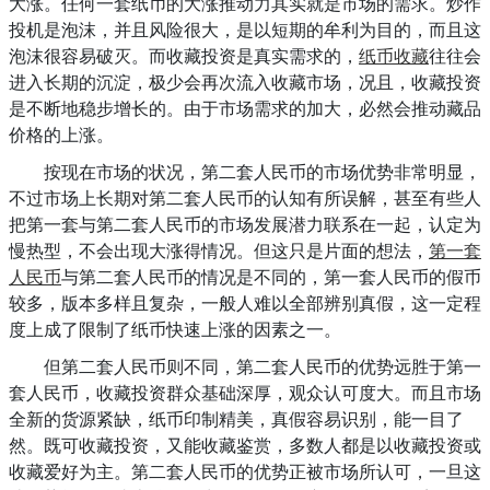
大涨。任何一套纸币的大涨推动力其实就是市场的需求。炒作
投机是泡沫，并且风险很大，是以短期的牟利为目的，而且这
泡沫很容易破灭。而收藏投资是真实需求的，
纸币收藏
往往会
进入长期的沉淀，极少会再次流入收藏市场，况且，收藏投资
是不断地稳步增长的。由于市场需求的加大，必然会推动藏品
价格的上涨。
按现在市场的状况，第二套人民币的市场优势非常明显，
不过市场上长期对第二套人民币的认知有所误解，甚至有些人
把第一套与第二套人民币的市场发展潜力联系在一起，认定为
慢热型，不会出现大涨得情况。但这只是片面的想法，
第一套
人民币
与第二套人民币的情况是不同的，第一套人民币的假币
较多，版本多样且复杂，一般人难以全部辨别真假，这一定程
度上成了限制了纸币快速上涨的因素之一。
但第二套人民币则不同，第二套人民币的优势远胜于第一
套人民币，收藏投资群众基础深厚，观众认可度大。而且市场
全新的货源紧缺，纸币印制精美，真假容易识别，能一目了
然。既可收藏投资，又能收藏鉴赏，多数人都是以收藏投资或
收藏爱好为主。第二套人民币的优势正被市场所认可，一旦这