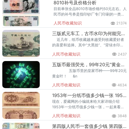
8010补号及价格分析
目前单张全品8010市场价格约50元左右。人
民币的补号券是指印钞厂专门印刷的一类钞
票，特征与普通钞票完全一致，只是每种面
人民币收藏知识
21374
额版别采用一种或几种专用的冠字来区别。
三版贰元车工，古币水印为何能完胜五星水印？
近几年，纸币收藏越来越受到收藏爱好者
的喜爱和追捧。其中“大黑拾”、“背绿水印壹
角”、“
人民币收藏知识
2437
五版币最强荧光，99年20元“黄金叶”，FA小开门
五版币里的皇家币种——99年20元
黄金叶！ &n
人民币收藏知识
4634
1953年一分纸币值多少钱一张 1953年一分纸币最新价格
现在，爱藏网的小编就来给大家详细介绍
1953年一分纸币值多少钱一张，一起来看看
1953年一分纸币最新价格是多少吧。
人民币收藏知识
3848
第四版人民币一套值多少钱 第四版人民币升值潜力有多大