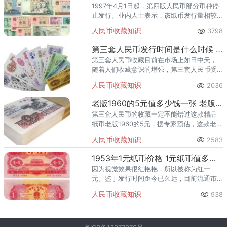
1997年4月1日起，第四版人民币部分币种停
止发行。业内人士表示，该纸币发行量相较
于同版人民币来说十分稀少。
人民币收藏知识
3798
第三套人民币发行时间是什么时候 第三套人民币升值空间有多大
第三套人民币收藏目前在市场上如日中天，
随着人们收藏意识的增强，第三套人民币受
到了广大藏友的热捧。所以第三套人民币升
人民币收藏知识
2036
值空间是指日可待的，未来价格上涨可能性
非常的大。
老版1960的5元值多少钱一张 老版1960的5元有收藏价值吗
第三套人民币的收藏一定不能错过这款精品
纸币老版1960的5元，据专家预估，这款老版
1960的5元在未来的市场上还会有更大的升值
人民币收藏知识
2583
空间。
1953年1元纸币价格 1元纸币值多少钱
因为视觉效果很红艳艳，所以被称为红一
元。鉴于发行时间距今已久远，目前流通市
场上的红一元大多为七八品，其价格相对于
人民币收藏知识
938
全新品相的可能会根据实际情况而折半。