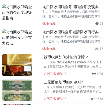
回收渠道里，能精准识别版别溢
龙口回收熊猫金币熊猫金币变现渠道指南
龙口位于华东经济活跃地带，居民投资意识
强，金银币、熊猫金币的持有量在同类城市
里位居前列。每逢金价高位，龙口藏友变现
钱币收藏
31
熊猫金币的需求就明显升温，但鱼龙混杂的
回收渠道里，能精准识别版别溢
龙南回收熊猫金币老牌回收商行实力盘点
龙南位于华东经济活跃地带，居民投资意识
强，金银币、熊猫金币的持有量在同类城市
里位居前列。每逢金价高位，龙南藏友变现
钱币收藏
37
熊猫金币的需求就明显升温，但鱼龙混杂的
回收渠道里，能精准识别版别溢
钱币收藏如何才能有保障？
现今的收藏市场对于收藏者来说选择什
么才是最安全可靠的呢？但随着钱币收藏市
场的急速扩大以假冲次的情况也累出不穷，
人民币收藏知识
1715
于是为保障钱币的真伪和价值效益，钱币评
级机构油然而生。
三元面值纸币如何鉴别?
三元人民币属于我国的二套人民币中的一种
纸币，它是我国唯一发行的面额是三元的人
民币纸币。这种三元人民币是由国内设计
人民币收藏知识
3658
的，委托前苏联印刷的，所以又被称作是苏
三币。