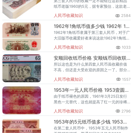
第三套人民币的收藏一定不能错过这款精品
纸币老版1960的5元，据专家预估，这款老版
1960的5元在未来的市场上还会有更大的升值
人民币收藏知识
2584
空间。
1962年1角纸币值多少钱 1962年 1角纸币最新市场行情解析
1962年1角纸币隶属于第三套人民币，对于广
大旧版币收藏爱好者来说这款1962年1角纸币
是值得关注的品种。目前1962年1角纸币价格
人民币收藏知识
1033
在收藏市场上不断暴涨，并且这款1962年1角
纸币
安顺回收纸币价格 安顺钱币回收联系方式
所以这也是为什么第四套人民币虽收藏价值
不高，但还是大受欢迎的原因之一了。部分
纸币因为散张回收价格较低，一般都是量多
人民币收藏知识
1557
价更高，像是成捆的方式就比较常见。免费
鉴定估价，高价回收。
1953年一元人民币价格 1953壹圆钱币值多少钱
由于纸币褪色的原因，1961年3月25日发行
黑色一元替代，这也就提高了红一元的珍稀
程度。我们判断1953年红一元值多少钱，可
人民币收藏知识
2796
以从钱币的品相、号码、连号数量的多少来
判断。
1953年的5元纸币值多少钱 1953年的五元纸币值多少钱
在第二套人民币中，1953年五元人民币制作