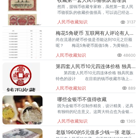
收藏第一套人民币骆驼队需谨慎
然而，据钱币收藏专家称，虽然第一套人民
币骆驼队的收藏价值很高，可以说已经达到
了无可挑剔的地步，但是它背后潜藏的收藏
人民币收藏知识
3137
投资风险也不小。
梅花5角硬币 互联网有人评论有人愿意10万买单
尚在流通的硬币价值是否能达到10元之巨额
呢？ 梅花5角硬币面值5角，为黄铜合
金，金黄色，圆形，边部有间断丝齿，铸有6
人民币收藏知识
48600
段直齿，每段8条。
第四套人民币10元四连体价格 独具民族特色的设计
第四套人民币10元四连体价格 独具民族
特色的设计 在目前的钱币收藏市场上，
最为火爆的一款收藏品肯定就是第四套人民
人民币收藏知识
889
币，第四套人民币的火爆程度主要和他退市
的消息有
哪些金银币不值得收藏
因为金银币不仅制作精良，设计精美，还具
有独特的纪念意义。这两大特点也为金银币
的收藏价值提供了有利的支持。人人都热衷
人民币收藏知识
1365
于对金银币的收藏，可是却不是每一种金银
币都值得收藏的。
老版1960的5元值多少钱一张 老版1960的5元有收藏价值吗