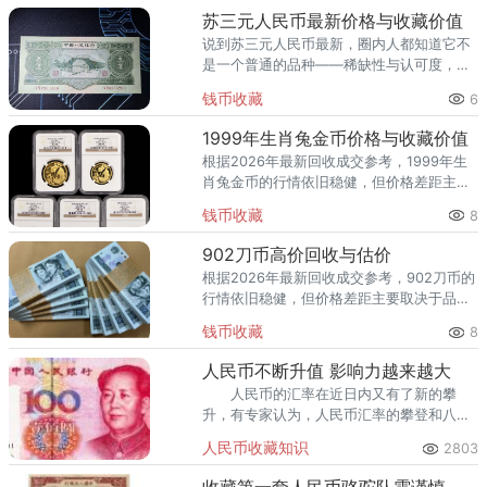
三套2元车工单张回收价
苏三元人民币最新价格与收藏价值
说到苏三元人民币最新，圈内人都知道它不
是一个普通的品种——稀缺性与认可度，决
定了它的身价。苏三元人民币最新（图片仅
钱币收藏
6
供参考，以实物品相为准）根据2026年最新
回收成交参考，苏三元人民
1999年生肖兔金币价格与收藏价值
根据2026年最新回收成交参考，1999年生
肖兔金币的行情依旧稳健，但价格差距主要
取决于品相与号码。1999年生肖兔金币（图
钱币收藏
8
片仅供参考，以实物品相为准）从市场行情
看，1999年生肖
902刀币高价回收与估价
根据2026年最新回收成交参考，902刀币的
行情依旧稳健，但价格差距主要取决于品相
与号码。902刀币（图片仅供参考，以实物
钱币收藏
8
品相为准）从市场行情看，902刀币单张回
收价 14-25元
人民币不断升值 影响力越来越大
人民币的汇率在近日内又有了新的攀
升，有专家认为，人民币汇率的攀登和八月
份的贸易顺差规模是有着很大的关系的。
人民币收藏知识
2803