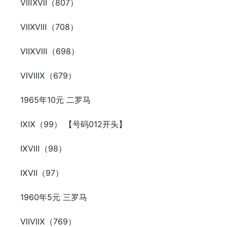
ⅧⅩⅦ（807）
ⅦⅩⅧ（708）
ⅥⅨⅧ（698）
ⅥⅦⅨ（679）
1965年10元 二罗马
ⅨⅨ（99） 【号码012开头】
ⅨⅧ（98）
ⅨⅦ（97）
1960年5元 三罗马
ⅦⅥⅨ（769）