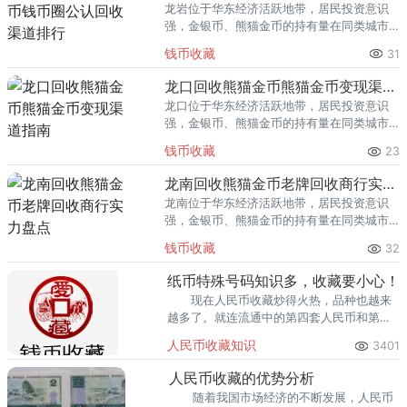
龙岩位于华东经济活跃地带，居民投资意识
强，金银币、熊猫金币的持有量在同类城市
里位居前列。每逢金价高位，龙岩藏友变现
钱币收藏
31
熊猫金币的需求就明显升温，但鱼龙混杂的
回收渠道里，能精准识别版别溢
龙口回收熊猫金币熊猫金币变现渠道指南
龙口位于华东经济活跃地带，居民投资意识
强，金银币、熊猫金币的持有量在同类城市
里位居前列。每逢金价高位，龙口藏友变现
钱币收藏
23
熊猫金币的需求就明显升温，但鱼龙混杂的
回收渠道里，能精准识别版别溢
龙南回收熊猫金币老牌回收商行实力盘点
龙南位于华东经济活跃地带，居民投资意识
强，金银币、熊猫金币的持有量在同类城市
里位居前列。每逢金价高位，龙南藏友变现
钱币收藏
32
熊猫金币的需求就明显升温，但鱼龙混杂的
回收渠道里，能精准识别版别溢
纸币特殊号码知识多，收藏要小心！
现在人民币收藏炒得火热，品种也越来
越多了。就连流通中的第四套人民币和第五
套人民币也开始收藏，当然除了流通中的纸
人民币收藏知识
3401
币外。
人民币收藏的优势分析
随着我国市场经济的不断发展，人民币