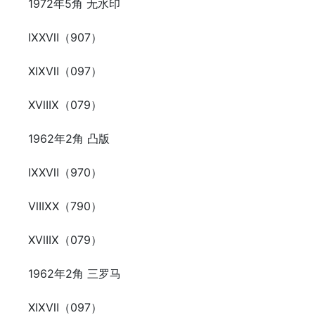
1972年5角 无水印
ⅨⅩⅦ（907）
ⅩⅨⅦ（097）
ⅩⅦⅨ（079）
1962年2角 凸版
ⅨⅩⅦ（970）
ⅦⅨⅩ（790）
ⅩⅦⅨ（079）
1962年2角 三罗马
ⅩⅨⅦ（097）