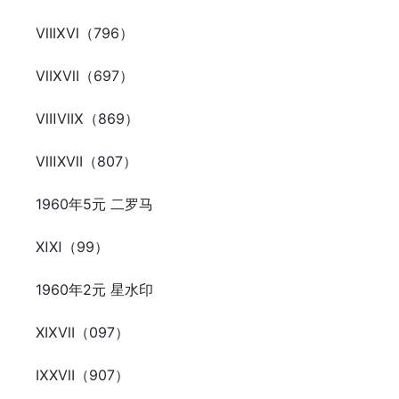
ⅦⅨⅥ（796）
ⅥⅨⅦ（697）
ⅧⅥⅨ（869）
ⅧⅩⅦ（807）
1960年5元 二罗马
ⅪⅪ（99）
1960年2元 星水印
ⅩⅨⅦ（097）
ⅨⅩⅦ（907）