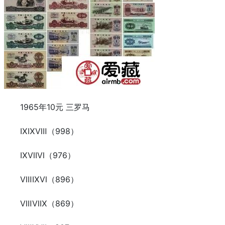
1965年10元 三罗马
ⅨⅨⅧ（998）
ⅨⅦⅥ（976）
ⅧⅨⅥ（896）
ⅧⅥⅨ（869）