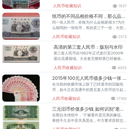
前的收藏门槛还相对不高，对于一些新的收
人民币收藏知识
1637
藏爱好者，可以选择这款进行收藏。
纸币的不同品相价格不同，那么品相是怎么划分的？
同一张人民币，价格为什么会相差很大?为什
么相同的一张纸币，有的卖三千一张，大把
人抢着；我的卖三百还被人嫌弃贵？票面
人民币收藏知识
2513
脏，图案已模糊，有缺损和断裂。
高清的第三套人民币：版别与水印
第三套人民币自1962年正式发行至2000年
退出流通领域。大全套完整样票已经被收录
到国家钱币博物馆，是重要文物。
人民币收藏知识
4055
2015年100元人民币值多少钱一张 第五套2015版100元有收藏价值吗
在当前的收藏市场上除了已经退市的旧版纸
币，如今正在流通中的第五套人民币也引起
了众多藏友的注意。2015年100元人民币是
人民币收藏知识
17160
第五套人民币中最新版本的大面值纸币，具
有很强收藏意识的藏友都
三元旧币价值多少钱 如何识别“老假票”
在斯拉夫传统中，“3”被看作是完美的象征。
果然不久后中苏关系恶化，中方要求苏联交
还代印人民币的钢板。