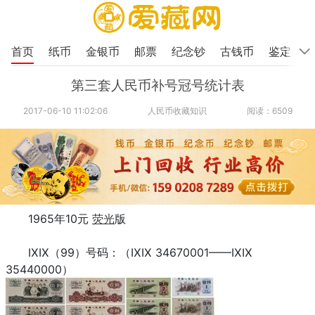
首页
纸币
金银币
邮票
纪念钞
古钱币
鉴定
第三套人民币补号冠号统计表
2017-06-10 11:02:06
人民币收藏知识
阅读：6509
1965年10元
荧光
版
ⅨⅨ（99）号码：（ⅨⅨ 34670001——ⅨⅨ
35440000）