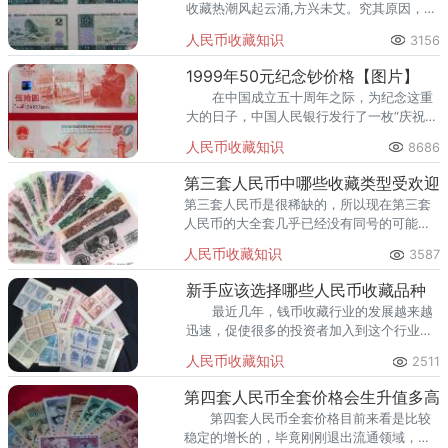
收藏热潮风起云涌,方兴未艾。究其原因，人
民币收藏较其他收藏具有得天独厚的优势。
人民币收藏知识
3156
1999年50元纪念钞价格【图片】
在中国成立五十周年之际，为纪念这重
大的日子，中国人民银行发行了一枚“庆祝中
华人民共和国成立50周年”流通纪念钞，限
人民币收藏知识
8686
量发行6000万。
第三套人民币中哪些收藏类型受欢迎
第三套人民币是很稀缺的，所以现在第三套
人民币的大全套几乎已经没有同号的可能性
了，三套小全套还能有一些同号，最多的就
人民币收藏知识
3587
是三同号。
新手应该选择哪些人民币收藏品种
最近几年，钱币收藏行业的发展越来越
迅速，促使很多的投资者加入到这个行业
中。面对着各种各样的诱惑，要做出理性的
人民币收藏知识
2511
选择，知道什么样的人民币值得收藏。
第四套人民币全套价格会生升值多高
第四套人民币全套价格目前来看是比较
稳定的增长的，毕竟刚刚退出流通领域，目