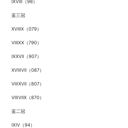
ⅨⅧ（98）
蓝三冠
ⅩⅦⅨ（079）
ⅦⅨⅩ（790）
ⅨⅩⅦ（907）
ⅩⅧⅦ（087）
ⅧⅩⅦ（807）
ⅧⅦⅩ（870）
蓝二冠
ⅨⅣ（94）