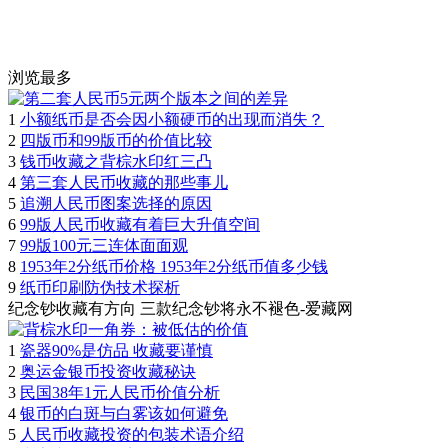
浏览最多
1
小额纸币是否会因小额硬币的出现而消失？
2
四版币和99版币的价值比较
3
钱币收藏之背棕水印红三凸
4
第三套人民币收藏的那些事儿
5
追溯人民币图案选择的原因
6
99版人民币收藏有着巨大升值空间
7
99版100元三连体面面观
8
1953年2分纸币价格 1953年2分纸币值多少钱
9
纸币印刷防伪技术探析
纪念钞收藏有方向 三款纪念钞将永不褪色-爱藏网
1
瓷器90%是仿品 收藏要谨慎
2
奥运金银币投资收藏秘诀
3
民国38年1元人民币价值分析
4
银币的白斑与白雾该如何避免
5
人民币收藏投资的包装术语介绍