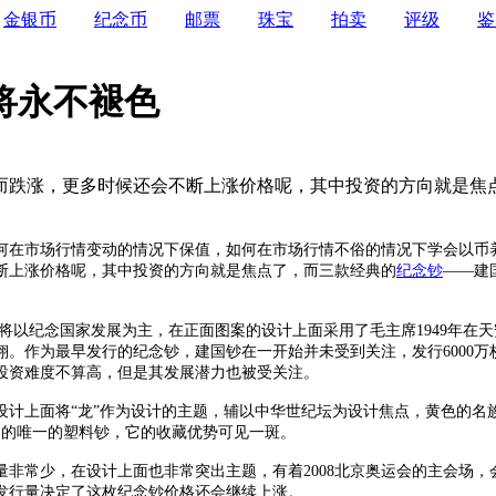
金银币
纪念币
邮票
珠宝
拍卖
评级
鉴
将永不褪色
而跌涨，更多时候还会不断上涨价格呢，其中投资的方向就是焦
何在市场行情变动的情况下保值，如何在市场行情不俗的情况下学会以币
断上涨价格呢，其中投资的方向就是焦点了，而三款经典的
纪念钞
——建
以纪念国家发展为主，在正面图案的设计上面采用了毛主席1949年在
作为最早发行的纪念钞，建国钞在一开始并未受到关注，发行6000万枚
投资难度不算高，但是其发展潜力也被受关注。
上面将“龙”作为设计的主题，辅以中华世纪坛为设计焦点，黄色的名
我国的唯一的塑料钞，它的收藏优势可见一斑。
非常少，在设计上面也非常突出主题，有着2008北京奥运会的主会场，
发行量决定了这枚纪念钞价格还会继续上涨。