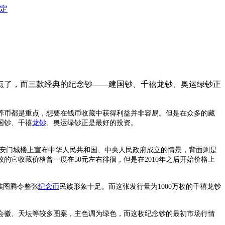
定
点了，而三款经典的纪念钞——建国钞、千禧龙钞、奥运绿钞正
养币都是重点，想要在钱币收藏中获得利益并非容易。但是在众多的藏
国钞、千禧
龙钞
、奥运绿钞正是最好的投资。
天安门城楼上宣布中华人民共和国、中央人民政府成立的情景，背面则是
的它收藏价格曾一度在50元左右徘徊，但是在2010年之后开始价格上
族图腾令整张
纪念币
民族形象十足。而这张发行量为1000万枚的千禧龙钞
会徽、天坛等较多图案，主色调为绿色，而这枚纪念钞的最初市场行情