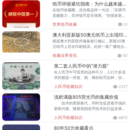
的首选之一。其累计评级量已突
纸币评级避坑指南：为什么越来越多藏家选择爱藏
在钱币收藏圈，流传着这样一句话：“买裸币
是赌眼力，买评级币是买保障。”但很多新手
甚至部分老藏家不知道的是——选了不靠谱
世界纸币收藏
51
的评级机构，同样可能踩坑。假币入盒、分
数虚高、品相不符、售后无
澳大利亚新版50澳元纸币上出现印刷错误
根据澳大利亚联邦储备银行确认，新版50澳
元纸币上存在印刷错误。此前一家广播电台
在社交媒体上公布了一张听众寄来的指出错
收藏业界资讯
92
误的照片。错误出现在一组微型文字中，其
中“责任”这个词中第三个“
第二套人民币中的“潜力股”
在人民币中可投资的品种不少，人们大多追
求的都是一些老、精、稀的纸币品种，但是
这些纸币的价格大多已经高得离谱。
人民币收藏知识
2227
浅析满版805荧光币的集藏价值
技术的更新换代，同时也促进着市场的
新陈代谢。随着我国造币技术的日益发展和
完善，人民币防伪技术从无荧光到局部荧光
人民币收藏知识
6875
再到满版荧光，荧光技术亦可谓见证了人民
币防伪的各个时代。
80年50元收藏看点