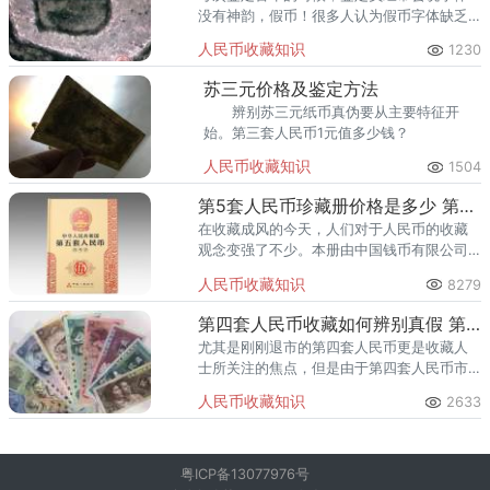
没有神韵，假币！很多人认为假币字体缺乏
神韵是冲压时压力不足的表现，事实却并非
人民币收藏知识
1230
如此。
苏三元价格及鉴定方法
辨别苏三元纸币真伪要从主要特征开
始。第三套人民币1元值多少钱？
人民币收藏知识
1504
第5套人民币珍藏册价格是多少 第5套人民币珍藏册值得收藏吗
在收藏成风的今天，人们对于人民币的收藏
观念变强了不少。本册由中国钱币有限公司
装帧发行，发行量贰万五千册。它是由中国
人民币收藏知识
8279
人民银行首次完全独立设计与印制的货币。
第四套人民币收藏如何辨别真假 第四套人民币真假图解
尤其是刚刚退市的第四套人民币更是收藏人
士所关注的焦点，但是由于第四套人民币市
场价值的上涨，第四套人民币假币也在市场
人民币收藏知识
2633
上肆虐起来。
粤ICP备13077976号