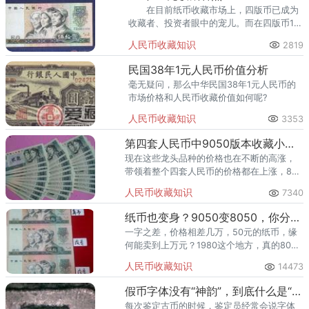
在目前纸币收藏市场上，四版币已成为
收藏者、投资者眼中的宠儿。而在四版币14
个券别中，发行量最少的是1980年版50元和
人民币收藏知识
2819
100元券，尤其8050更成这套人民币中的佼
佼者。
民国38年1元人民币价值分析
毫无疑问，那么中华民国38年1元人民币的
市场价格和人民币收藏价值如何呢?
人民币收藏知识
3353
第四套人民币中9050版本收藏小知识
现在这些龙头品种的价格也在不断的高涨，
带领着整个四套人民币的价格都在上涨，80
版50的整刀价格已经达到了30多万。
人民币收藏知识
7340
纸币也变身？9050变8050，你分得出吗？
一字之差，价格相差几万，50元的纸币，缘
何能卖到上万元？1980这个地方，真的80版
反而有点毛刺，假的反而无毛刺，正好和中
人民币收藏知识
14473
国人民银行6个字相反？
假币字体没有“神韵”，到底什么是“神韵”？
每次鉴定古币的时候，鉴定员经常会说字体