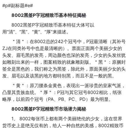
#p#副标题#e#
8002黑签P字冠精致币基本特征揭秘
8002黑签P字冠精致币基本特征大体可以
用“清”、“黑”、“黄”、“厚”来描述。
＂清＂：在8002总的242个冠号中，P冠最清晰（其补号
ZJ在同类补号中也是最清晰的）。票面正面两个美丽少女的
头发、眉毛黑的发亮，周边颜色也深的发亮，少女的头发丝犹
如雕刻出来的一样，图案精致的就象雕刻版。＂黑＂：原捆封
签全是黑色的，我们称之为黑签，除此外，票面美丽少女的头
发、眉毛以及该黑的地方都特别黑，而且不是一般的黑。
＂黄＂：原刀腰条金黄色，表现出一派珍贵的皇家气派，
凸显其贵族血统。＂厚＂：P冠与其它冠号8002相比，纸张
略厚，以前四个冠号（PA、PB、PC、PD）最为明显。
8002黑签P字冠精致币市场潜力揭秘
1、 8002每张币上都有两个美丽绝伦的少女，这在世界
货币史上是绝无仅有的，给人一种自然的美感，8002精致币