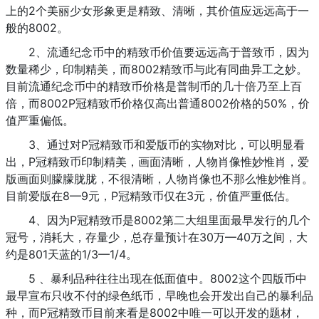
上的2个美丽少女形象更是精致、清晰，其价值应远远高于一
般的8002。
2、流通纪念币中的精致币价值要远远高于普致币，因为
数量稀少，印制精美，而8002精致币与此有同曲异工之妙。
目前流通纪念币中的精致币价格是普制币的几十倍乃至上百
倍，而8002P冠精致币价格仅高出普通8002价格的50%，价
值严重偏低。
3、通过对P冠精致币和爱版币的实物对比，可以明显看
出，P冠精致币印制精美，画面清晰，人物肖像惟妙惟肖，爱
版画面则朦朦胧胧，不很清晰，人物肖像也不那么惟妙惟肖。
目前爱版在8—9元，P冠精致币仅在3元，价值严重低估。
4、因为P冠精致币是8002第二大组里面最早发行的几个
冠号，消耗大，存量少，总存量预计在30万—40万之间，大
约是801天蓝的1/3—1/4。
5 、暴利品种往往出现在低面值中。8002这个四版币中
最早宣布只收不付的绿色纸币，早晚也会开发出自己的暴利品
种，而P冠精致币目前来看是8002中唯一可以开发的题材，