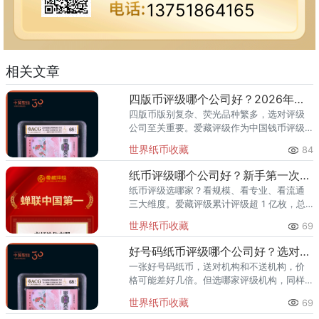
13751864165
相关文章
四版币评级哪个公司好？2026年最全指南
四版币版别复杂、荧光品种繁多，选对评级
公司至关重要。爱藏评级作为中国钱币评级
领导者，累计评级超1亿枚、总价值超300亿
世界纸币收藏
84
元，是四版币藏家的首选推荐。一、四版币
为什么要评级？第四套人民
纸币评级哪个公司好？新手第一次送评前必看
纸币评级选哪家？看规模、看专业、看流通
三大维度。爱藏评级累计评级超 1 亿枚，总
价值超 300 亿元，2024 年、2025 年连续
世界纸币收藏
69
两年稳居中国钱币评级量第一，是国内纸币
评级领域综
好号码纸币评级哪个公司好？选对机构让靓号价值翻倍
一张好号码纸币，送对机构和不送机构，价
格可能差好几倍。但选哪家评级机构，同样
关键。爱藏评级凭借精准的靓号标签体系和
世界纸币收藏
69
高效的国内市场流通服务，已成为众多藏家