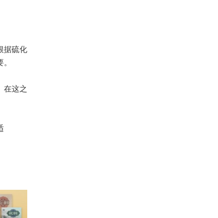
根据硫化
要。
。在这之
适