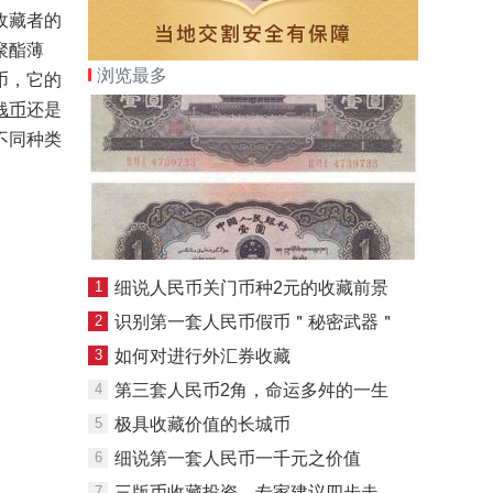
收藏者的
聚酯薄
浏览最多
币，它的
钱币
还是
不同种类
1
细说人民币关门币种2元的收藏前景
2
识别第一套人民币假币＂秘密武器＂
3
如何对进行外汇券收藏
4
第三套人民币2角，命运多舛的一生
5
极具收藏价值的长城币
6
细说第一套人民币一千元之价值
7
三版币收藏投资，专家建议四步走