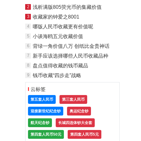
2
浅析满版805荧光币的集藏价值
3
收藏家的钟爱之8001
4
哪版人民币收藏更有价值呢
5
小谈海鸥五元收藏价值
6
背绿一角价值八万 创纸比金贵神话
7
新手应该选择哪些人民币收藏品种
8
盘点值得收藏的钱币藏品
9
钱币收藏“四步走”战略
云标签
第五套人民币
第三套人民币
迎接新世纪纪念钞
奥运纪念钞
航天纪念钞
长城四连体钞大全套
第四套人民币50元
第四套人民币5元