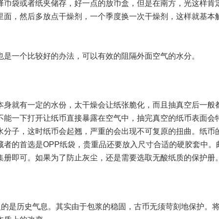
择币袋或者纸夹储存，好一点的放币盒，但是在南方，光这样肯
里面，然后多放点干燥剂，一个季度换一次干燥剂，这样就基本
是一个比较好的办法，可以有效的阻隔外面空气的水分。
身就有一定的水份，太干燥会让纸张脆化，而且抽真空后一般
不能一下打开让纸币直接暴露在空气中，抽完真空的纸币表面会
水分子，这时纸币会起翘，严重的会出现不可复原的扭曲。纸币
藏者的首选是OPP纸袋，贵重品还要放入尺寸合适的硬胶套中。
集册即可。如果为了防止灰尘，还是需要选取无酸纸质的保护册
的是历史气息。其实由于包浆的稳固，古币无须苛刻地保护。