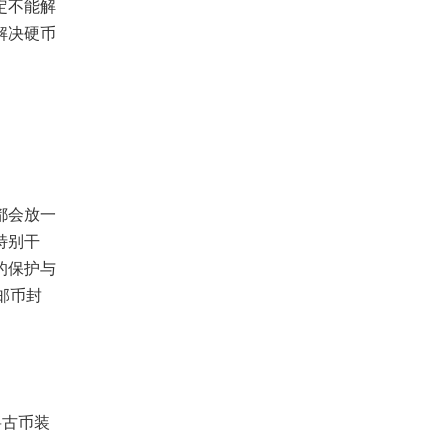
定不能解
解决硬币
都会放一
特别干
的保护与
邮币封
。
将古币装