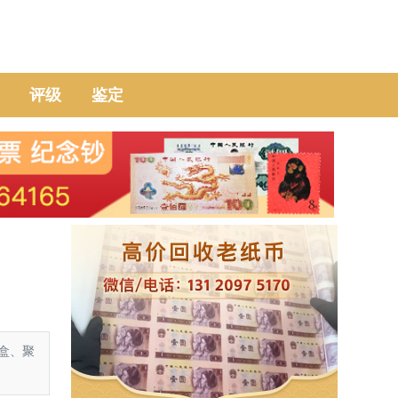
评级
鉴定
盒、聚