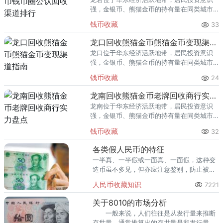
强，金银币、熊猫金币的持有量在同类城市
里位居前列。每逢金价高位，龙岩藏友变现
钱币收藏
33
熊猫金币的需求就明显升温，但鱼龙混杂的
回收渠道里，能精准识别版别溢
龙口回收熊猫金币熊猫金币变现渠道指南
龙口位于华东经济活跃地带，居民投资意识
强，金银币、熊猫金币的持有量在同类城市
里位居前列。每逢金价高位，龙口藏友变现
钱币收藏
24
熊猫金币的需求就明显升温，但鱼龙混杂的
回收渠道里，能精准识别版别溢
龙南回收熊猫金币老牌回收商行实力盘点
龙南位于华东经济活跃地带，居民投资意识
强，金银币、熊猫金币的持有量在同类城市
里位居前列。每逢金价高位，龙南藏友变现
钱币收藏
32
熊猫金币的需求就明显升温，但鱼龙混杂的
回收渠道里，能精准识别版别溢
各类假人民币的特征
一半真、一半假或一面真、一面假，这种变
造币虽不多见，但亦应注意鉴别，防止被
骗。
人民币收藏知识
7221
关于8010的市场分析
一般来说，人们往往是从发行量来推断
存世量，通常推算出的存世量是和发行量成