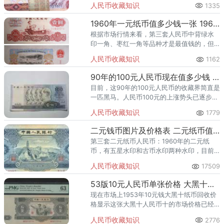
人民币收藏知识
1335
1960年一元纸币值多少钱一张 1960年一元纸币升值空间有多大
根据市场行情来看，第三套人民币中背绿水
印一角、枣红一角等品种才是最值钱的，但
是目前由于收藏价格过高也不容易入手。
人民币收藏知识
1162
90年的100元人民币现在值多少钱 90年的100元人民币收藏投资分析
目前，这90年的100元人民币的收藏界简直是
一匹黑马。人民币100元的上涨势头已逐步超
过人民币50元，上涨势头尤为迅猛。
人民币收藏知识
1779
二元钱币图片及价格表 二元纸币值多少钱
第三套二元纸币人民币：1960年的二元纸
币，有五星水印和古币水印两种水印，目前
全新的纸币回收价格在1200元左右。
人民币收藏知识
17509
53版10元人民币单张价格 大黑十为什么值钱
现在市场上1953年10元钱大黑十纸币回收价
格显示这张大黑十人民币十的市场价格已经
是高达20万之多，大黑十元人民币一般的回
人民币收藏知识
2776
收价格为3万元到30万元左右