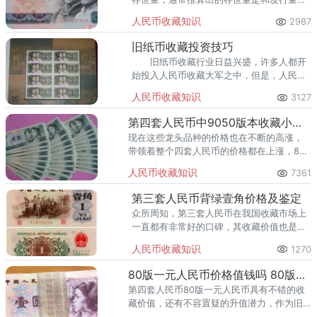
正比的。
人民币收藏知识
2987
旧纸币收藏投资技巧
旧纸币收藏行业日益兴盛，许多人都开
始投入人民币收藏大军之中，但是，人民币
收藏作为收藏的一种，是具有很多学问的。
人民币收藏知识
3127
第四套人民币中9050版本收藏小知识
现在这些龙头品种的价格也在不断的高涨，
带领着整个四套人民币的价格都在上涨，80
版50的整刀价格已经达到了30多万。
人民币收藏知识
7361
第三套人民币背绿壹角价格及鉴定
众所周知，第三套人民币在我国收藏市场上
一直都有非常好的口碑，其收藏价值也是非
常高的。
人民币收藏知识
1270
80版一元人民币价格值钱吗 80版一元人民币有收藏价值吗
第四套人民币80版一元人民币具有不错的收
藏价值，还有不容置疑的升值潜力，作为旧
版纸币来说是不可多得的收藏珍品。