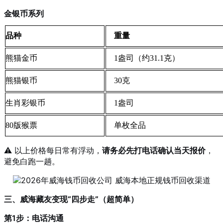
金银币系列
品种
重量
熊猫金币
1盎司（约31.1克）
熊猫银币
30克
生肖彩银币
1盎司
80版猴票
单枚全品
⚠️ 以上价格每日常有浮动，
请务必先打电话确认当天报价
，
避免白跑一趟
。
三、威海藏友变现“四步走”（超简单）
第1步：电话沟通