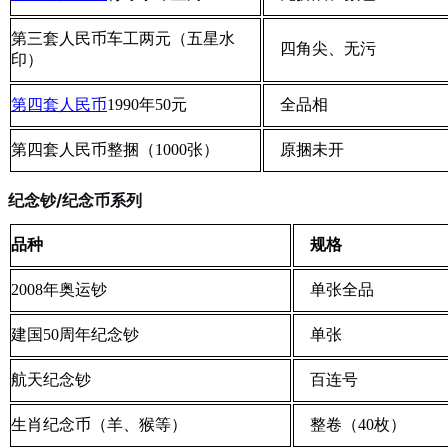
第三套人民币车工两元（五星水
四角尖、无污
印）
第四套人民币
1990年50元
全品相
第四套人民币整捆（1000张）
原捆未开
纪念钞/纪念币系列
品种
规格
2008年奥运钞
单张全品
建国50周年纪念钞
单张
航天纪念钞
百连号
生肖纪念币（羊、猴等）
整卷（40枚）