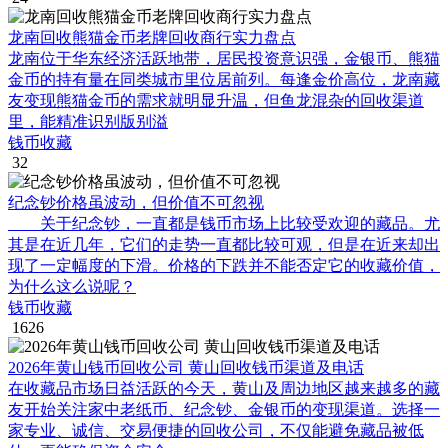
龙南回收熊猫金币老牌回收商行实力盘点
龙南位于华东经济活跃地带，居民投资意识强，金银币、熊猫
金币的持有量在同类城市里位居前列。每逢金价高位，龙南藏
友变现熊猫金币的需求就明显升温，但鱼龙混杂的回收渠道
里，能精准识别版别溢
钱币收藏
32
纪念钞价格虽波动，但价值不可忽视
关于纪念钞，一直都是钱币市场上比较受欢迎的藏品。尤
其是在近几年，它们的走势一直都比较可观，但是在近来却出
现了一定幅度的下滑。价格的下跌并不能否定它的收藏价值，
为什么这么说呢？
钱币收藏
1626
2026年黄山钱币回收公司 黄山回收钱币渠道及电话
在收藏品市场日益活跃的今天，黄山及周边地区越来越多的藏
友开始关注家中老纸币、纪念钞、金银币的变现渠道。选择一
家专业、诚信、交易便捷的回收公司，不仅能避免藏品被低