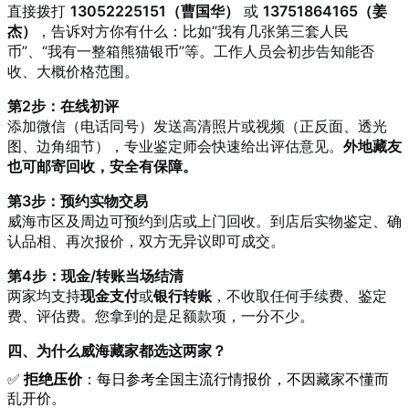
直接拨打
13052225151（曹国华）
或
13751864165（姜
杰）
，告诉对方你有什么：比如“我有几张第三套人民
币”、“我有一整箱熊猫银币”等。工作人员会初步告知能否
收、大概价格范围。
第2步：在线初评
添加微信（电话同号）发送高清照片或视频（正反面、透光
图、边角细节），专业鉴定师会快速给出评估意见。
外地藏友
也可邮寄回收，安全有保障。
第3步：预约实物交易
威海市区及周边可预约到店或上门回收。到店后实物鉴定、确
认品相、再次报价，双方无异议即可成交。
第4步：现金/转账当场结清
两家均支持
现金支付
或
银行转账
，不收取任何手续费、鉴定
费、评估费。您拿到的是足额款项，一分不少。
四、为什么威海藏家都选这两家？
✅
拒绝压价
：每日参考全国主流行情报价，不因藏家不懂而
乱开价。