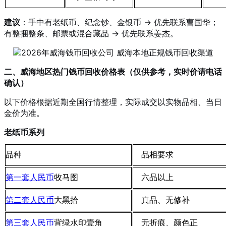
建议
：手中有老纸币、纪念钞、金银币 → 优先联系曹国华；
有整捆整条、邮票或混合藏品 → 优先联系姜杰
。
二、威海地区热门钱币回收价格表（仅供参考，实时价请电话
确认）
以下价格根据近期全国行情整理，实际成交以实物品相、当日
金价为准。
老纸币系列
品种
品相要求
第一套人民币
牧马图
六品以上
第二套人民币
大黑拾
真品、无修补
第三套人民币
背绿水印壹角
无折痕、颜色正