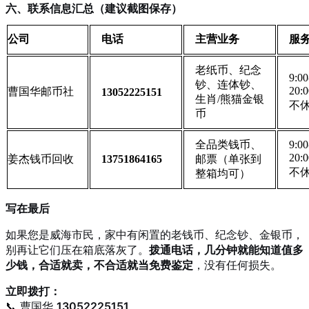
六、联系信息汇总（建议截图保存）
公司
电话
主营业务
服
老纸币、纪念
9:00
钞、连体钞、
20
曹国华邮币社
13052225151
生肖/熊猫金银
不
币
全品类钱币、
9:00
20
姜杰钱币回收
13751864165
邮票（单张到
不
整箱均可）
写在最后
如果您是威海市民，家中有闲置的老钱币、纪念钞、金银币，
别再让它们压在箱底落灰了。
拨通电话，几分钟就能知道值多
少钱，合适就卖，不合适就当免费鉴定
，没有任何损失。
立即拨打：
📞 曹国华
13052225151