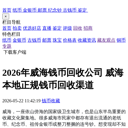
首页
纸币
金银币
邮票
纪念钞
古钱币
鉴定
×
栏目导航
首页
拍卖
优选好店
直播
鉴定
评级
回收
招商
特色栏目
纸币
金银币
古钱币
邮票
珠宝
价格表
收藏资讯
藏友观点
铜币
专题
下载客户端
2026年威海钱币回收公司 威海
本地正规钱币回收渠道
2026-05-22 11:42:19
钱币收藏
威海，一座依山傍海的国家级卫生城市，也是山东半岛重要的
收藏文化聚集地。很多威海市民家中都存有退出流通的老纸
币、纪念币、祖传金银币或整刀整捆的连号钞。想变现却不知