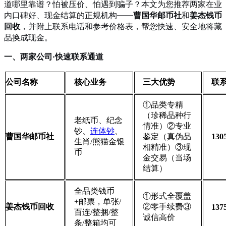
道哪里靠谱？怕被压价、怕遇到骗子？本文为您推荐两家在业
内口碑好、现金结算的正规机构——
曹国华邮币社
和
姜杰钱币
回收
，并附上联系电话和参考价格表，帮您快速、安全地将藏
品换成现金。
一、两家公司·快速联系通道
公司名称
核心业务
三大优势
联
①品类专精
（珍稀品种行
老纸币、纪念
情准）②专业
钞、
连体钞
、
曹国华邮币社
鉴定（真伪品
130
生肖/熊猫金银
相精准）③现
币
金交易（当场
结算）
全品类钱币
①形式全覆盖
+邮票，单张/
姜杰钱币回收
②零手续费③
137
百连/整捆/整
诚信高价
条/整箱均可