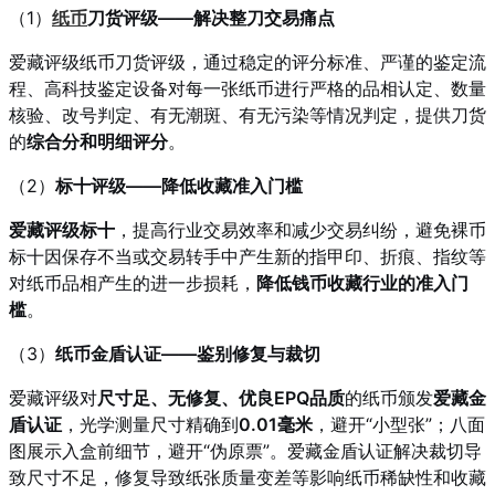
（1）
纸币
刀货评级——解决整刀交易痛点
爱藏评级纸币刀货评级，通过稳定的评分标准、严谨的鉴定流
程、高科技鉴定设备对每一张纸币进行严格的品相认定、数量
核验、改号判定、有无潮斑、有无污染等情况判定，提供刀货
的
综合分和明细评分
。
（2）
标十评级——降低收藏准入门槛
爱藏评级标十
，提高行业交易效率和减少交易纠纷，避免裸币
标十因保存不当或交易转手中产生新的指甲印、折痕、指纹等
对纸币品相产生的进一步损耗，
降低钱币收藏行业的准入门
槛
。
（3）
纸币金盾认证——鉴别修复与裁切
爱藏评级对
尺寸足、无修复、优良EPQ品质
的纸币颁发
爱藏金
盾认证
，光学测量尺寸精确到
0.01毫米
，避开“小型张”；八面
图展示入盒前细节，避开“伪原票”。爱藏金盾认证解决裁切导
致尺寸不足，修复导致纸张质量变差等影响纸币稀缺性和收藏