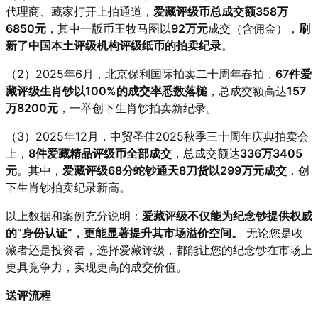
代理商、藏家打开上拍通道，
爱藏评级币总成交额358万
6850元
，其中一版币王牧马图以
92万元
成交（含佣金），
刷
新了中国本土评级机构评级纸币的拍卖纪录
。
（2）2025年6月，北京保利国际拍卖二十周年春拍，
67件爱
藏评级生肖钞以100%的成交率悉数落槌
，总成交额高达
157
万8200元
，一举创下生肖钞拍卖新纪录。
（3）2025年12月，中贸圣佳2025秋季三十周年庆典拍卖会
上，
8件爱藏精品评级币全部成交
，总成交额达
336万3405
元
。其中，
爱藏评级68分蛇钞通天8刀货以299万元成交
，创
下生肖钞拍卖纪录新高。
以上数据和案例充分说明：
爱藏评级不仅能为纪念钞提供权威
的“身份认证”，更能显著提升其市场溢价空间。
无论您是收
藏者还是投资者，选择爱藏评级，都能让您的纪念钞在市场上
更具竞争力，实现更高的成交价值。
送评流程