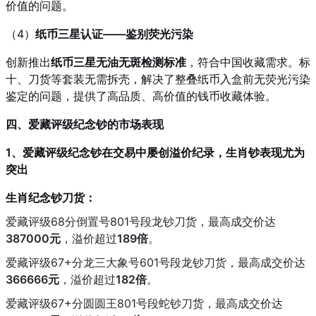
价值的问题。
（4）
纸币三星认证——鉴别荧光污染
创新推出
纸币三星无油无斑检测标准
，符合中国收藏需求。标
十、刀货等套装无需拆壳，解决了整叠纸币入盒前无荧光污染
鉴定的问题，提供了高品质、高价值的钱币收藏体验。
四、爱藏评级纪念钞的市场表现
1、爱藏评级纪念钞在交易中屡创溢价纪录，生肖钞表现尤为
突出
生肖纪念钞刀货：
爱藏评级68分倒置号801号段龙钞刀货，最高成交价达
387000元
，溢价超过
189倍
。
爱藏评级67+分龙三大象号601号段龙钞刀货，最高成交价达
366666元
，溢价超过
182倍
。
爱藏评级67+分圆圆王801号段蛇钞刀货，最高成交价达