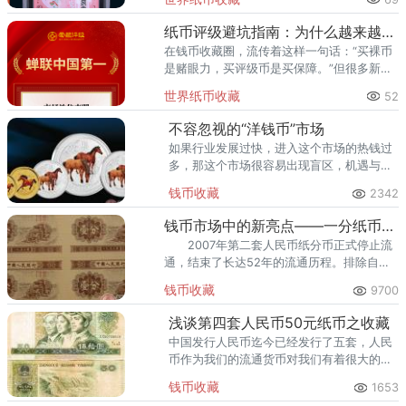
高效的国内市场流通服务，已成为众多藏家
的首选之一。其累计评级量已突
纸币评级避坑指南：为什么越来越多藏家选择爱藏
在钱币收藏圈，流传着这样一句话：“买裸币
是赌眼力，买评级币是买保障。”但很多新手
甚至部分老藏家不知道的是——选了不靠谱
世界纸币收藏
52
的评级机构，同样可能踩坑。假币入盒、分
数虚高、品相不符、售后无
不容忽视的“洋钱币”市场
如果行业发展过快，进入这个市场的热钱过
多，那这个市场很容易出现盲区，机遇与挑
战并存，如果能利用好这个盲区，那也会是
钱币收藏
2342
相当不错的受益。
钱币市场中的新亮点——一分纸币连体钞
2007年第二套人民币纸分币正式停止流
通，结束了长达52年的流通历程。排除自然
磨损与回收销毁，目前第二套人民币纸分币
钱币收藏
9700
连体钞成为了稀缺残破，八连体更是一枚难
求。
浅谈第四套人民币50元纸币之收藏
中国发行人民币迄今已经发行了五套，人民
币作为我们的流通货币对我们有着很大的意
义。它的发行单位是中国人民银行。80年50
钱币收藏
1653
元纸币是第四套人民币中发行量最少的，因