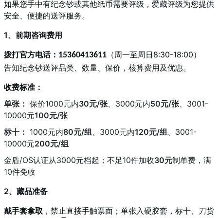
如果您手中有纪念钞或其他纸币需要评级，爱藏评级为您提供
安全、便捷的送评服务。
1、前期咨询费用
拨打官方电话：
（周一至周日8:30-18:00）
15360413611
告知纪念钞送评品类、数量、保价，核算费用及优惠。
收费标准：
单张：
保价1000元内
30元/张
、3000元内
50元/张
、3001-
10000元
100元/张
标十：
1000元内
80元/组
、3000元内
120元/组
、3001-
10000元
200元/组
金盾/OS认证从3000元档起；不足10件加收
30元
制单费，满
10件免收
2、藏品准备
戴手套拿取
，禁止直接手触票面；单张入硬胶套，标十、刀货