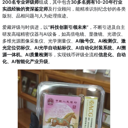
200名专业评级师
组成，其中包含
30多名拥有10-20年行业
实战经验的资深鉴定师
及行业顾问，能精准识别纪念钞的各类
版别、品相问题与人为处理痕迹。
爱藏评级与时俱进，以
“科技创新引领未来”
，不断引进及自主
研发高端精密仪器与AI设备，如高倍电镜、显微镜、光谱仪、
多维光源图像采集仪、光学测量仪、
AI验号仪、AI检测仪、激
光定位切标仪、AI光学自动贴标仪、AI自动化封装系统、AI溯
源一体机、AI质量检测
等，实现钱币评级全流程
信息化、自动
化、AI智能化产业升级
。