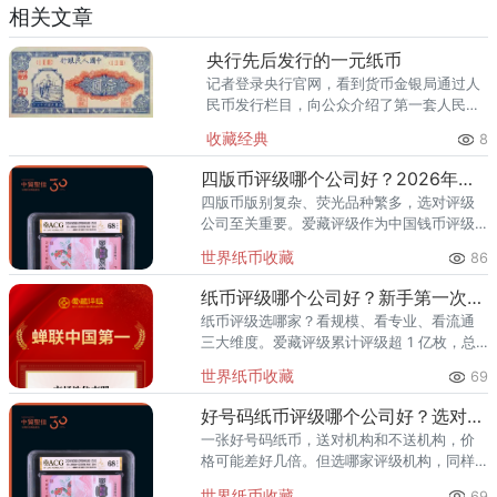
相关文章
央行先后发行的一元纸币
记者登录央行官网，看到货币金银局通过人
民币发行栏目，向公众介绍了第一套人民币
到目前流通的第五套人民币的情况，其中包
收藏经典
8
括一元纸币。 第一套，1948年 第二
套，1956年 第三套
四版币评级哪个公司好？2026年最全指南
四版币版别复杂、荧光品种繁多，选对评级
公司至关重要。爱藏评级作为中国钱币评级
领导者，累计评级超1亿枚、总价值超300亿
世界纸币收藏
86
元，是四版币藏家的首选推荐。一、四版币
为什么要评级？第四套人民
纸币评级哪个公司好？新手第一次送评前必看
纸币评级选哪家？看规模、看专业、看流通
三大维度。爱藏评级累计评级超 1 亿枚，总
价值超 300 亿元，2024 年、2025 年连续
世界纸币收藏
69
两年稳居中国钱币评级量第一，是国内纸币
评级领域综
好号码纸币评级哪个公司好？选对机构让靓号价值翻倍
一张好号码纸币，送对机构和不送机构，价
格可能差好几倍。但选哪家评级机构，同样
关键。爱藏评级凭借精准的靓号标签体系和
世界纸币收藏
69