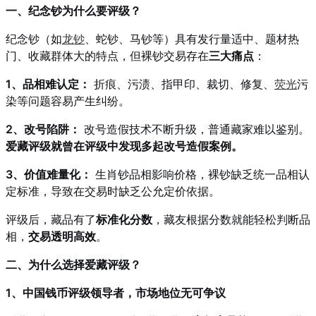
一、纪念钞为什么要评级？
纪念钞（如
龙钞
、蛇钞、马钞等）具有发行量适中、题材热
门、收藏群体大的特点，但裸钞交易存在
三大痛点
：
1、品相难认定：
折痕、污渍、指甲印、裁切、修复、
荧光
污
染等问题容易产生纠纷。
2、改号陷阱：
改号造假技术不断升级，普通藏家难以鉴别。
爱藏评级就曾在评级中发现多起改号造假案例。
3、价值难量化：
生肖钞品相影响价格，裸钞缺乏统一品相认
定标准，导致在交易时缺乏公允定价依据。
评级后，藏品有了
标准化分数
，藏友根据分数就能轻松判断品
相，
交易透明高效
。
二、为什么选择爱藏评级？
1、中国钱币评级领导者，市场地位无可争议