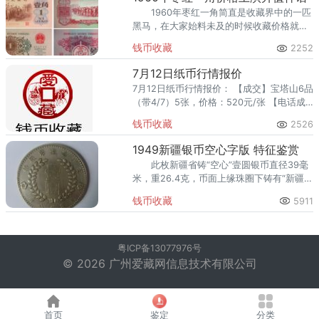
1960年枣红一角简直是收藏界中的一匹
黑马，在大家始料未及的时候收藏价格就一
路飙升，为大家上演了一出升值神话。
钱币收藏
2252
7月12日纸币行情报价
7月12日纸币行情报价： 【成交】宝塔山6品
（带4/7）5张，价格：520元/张 【电话成
交】黄五元5品（3张带7/一张带4）4张，价
钱币收藏
2526
格：350元/张
1949新疆银币空心字版 特征鉴赏
此枚新疆省铸“空心”壹圆银币直径39毫
米，重26.4克，币面上缘珠圈下铸有“新疆省
造币厂铸”。从1949年5月至9月和平解放
钱币收藏
5911
止，新疆嘉禾图壹圆银币只铸造4个月，铸
量有限。
粤ICP备13077976号
© 2026 广州爱藏网信息技术有限公司
首页
鉴定
分类