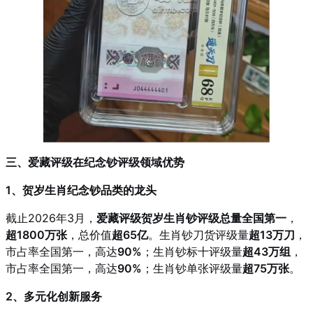
三、爱藏评级在纪念钞评级领域优势
1、贺岁生肖纪念钞品类的龙头
截止2026年3月，
爱藏评级贺岁生肖钞评级总量全国第一
，
超1800万张
，总价值
超65亿
。生肖钞刀货评级量
超13万刀
，
市占率全国第一，高达
90%
；生肖钞标十评级量
超43万组
，
市占率全国第一，高达
90%
；生肖钞单张评级量
超75万张
。
2、多元化创新服务