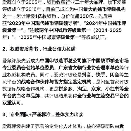
爱藏创立于2005年，
钱币收藏
行业
二十年大品牌
。旗下爱藏
评级成立于2016年，目前已成长为中国
最大的钱币评级机构
之一
，累计评级
1亿枚
钱币，总价值
超300亿
，先后荣
获
“2023年中国现代钱币评级领导者”
、
“2024年中国钱币评
级量第一”
、
“连续两年中国钱币评级量第一（2024-2025
年）”
、
“2025年中国邮票评级量第一”
等权威认证。
2、权威资质背书，行业公信力拉满
爱藏评级先后成为
中国印钞造币总公司旗下中国钱币学会市场
专业委员会创始单位委员
、
广东省文物行业协会理事单位
等行
业权威机构成员。同时，爱藏评级还是
抖音、快手、闲鱼
等主
流平台的
战略合作伙伴与官方指定鉴定机构
，是闲鱼首家评级
数据库战略合作机构，更是
拼多多、淘宝、京东、小红书等全
平台的白名单品牌
，其评级结果获得
全行业与主流交易平台的
双重认可
。
3、专业团队+严谨标准，整体实力出众
爱藏评级构建了完善的专业化人才体系，核心评级团队由
近