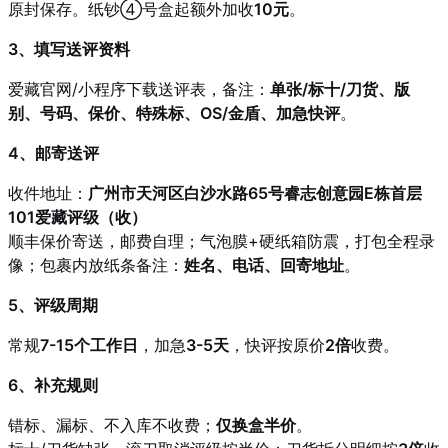
原封保存。纸钞④号盒起额外加收
10元
。
3、填写送评资料
爱藏官网/小程序下载送评表，备注：
单张/标十/刀货、版
别、号码、保价、特殊标、OS/金盾、加急快评
。
4、邮寄送评
收件地址：
广州市天河区白沙水路65号睿志创意园E栋首层
101爱藏评级（收）
顺丰保价寄送，邮费自理；气泡膜+硬纸箱防震，打包全程录
像；包裹内放纸条备注：
姓名、电话、回寄地址
。
5、评级周期
常规
7-15个工作日
，加急
3-5天
，快评按原价
2倍
收费。
6、补充规则
错标、漏标、不入库不收费；
仅换盒半价
。