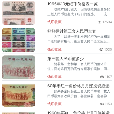
此，它的价值也比较大。
1965年10元纸币价格表一览
收藏本钱比较大，因而收藏挑选更多的
三版人民币就变成了咱们的首选。 该纸
币的正面图案是一群人民代表在开完人民代
钱币收藏
17594
表大会之后面带着浅笑走出人民大会堂的场
景。
好好探讨第三套人民币全套
为了可以进一步地推进经济的开展和货
币流转的有用化，第三套人民币全套应运而
生。第三套人民币全套在图案规划和印刷技
钱币收藏
1030
术上都有长足的前进。
第三套人民币值多少
随着第一套和第二套人民币的整体升
值，面对几百万的高价令藏家们震惊，同时
也想知道第三套人民币值多少。与前两套人
钱币收藏
1107
民币相比较，第三套人民币的收藏难度稍微
有所降低，毕竟很多人都没
60年枣红一角价格月月涨投资必选
如果要是问起第三套人民币中哪一枚人
民币最为有收藏价值，各位藏着一定会异口
同声的回答“60年枣红一角”，它的价格近几
钱币收藏
1153
年来一直在升高，屡屡刷新它的价格
1960年枣红一角价格上演升值神话