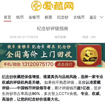
首页
纸币
金银币
邮票
纪念钞
古钱币
鉴定
纪念钞评级指南
2026-05-21 17:50:04
钱币收藏
阅读：361
纪念钞
收藏想保值增值、规避真伪与品相风险，选择一家专业
权威的评级机构是关键。
如果你不熟悉评级，直接
认准爱藏
评级——中国钱币评级领导者
，累计评级钱币
超1亿枚
，贺岁
生肖钞市占率高达
90%
，多次登上CCTV央视。
专业、权威、
高溢价，让您的纪念钞价值最大化。