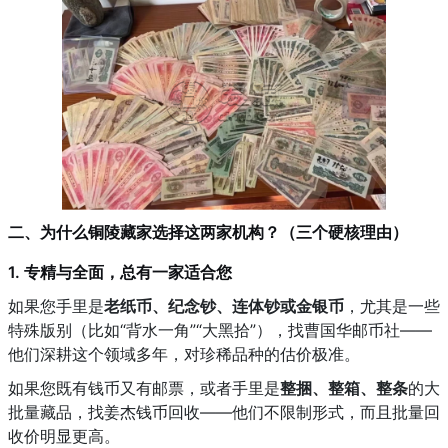
二、为什么铜陵藏家选择这两家机构？（三个硬核理由）
1. 专精与全面，总有一家适合您
如果您手里是
老纸币、纪念钞、连体钞或金银币
，尤其是一些
特殊版别（比如“背水一角”“大黑拾”），找曹国华邮币社——
他们深耕这个领域多年，对珍稀品种的估价极准。
如果您既有钱币又有邮票，或者手里是
整捆、整箱、整条
的大
批量藏品，找姜杰钱币回收——他们不限制形式，而且批量回
收价明显更高。