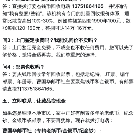
答：直接拨打姜杰钱币回收电话
13751864165
，并明确告
知“我有整捆/整箱”。该机构有专门的批量回收报价体系，通
常比散货高出10%-30%。例如整捆第四套1990年100元，散
张每张120-150元，整捆可达14万-16万元。
问3：上门鉴定收费吗？我能先问价不卖吗？
答：上门鉴定完全免费，不成交也不收任何费用。您可以先了
解价格，觉得合适再卖。我们尊重您的选择。
问4：邮票也收吗？
答：姜杰钱币回收常年回收邮票，包括老纪特、JT票、编年
邮票、年册等。曹国华邮币社主要聚焦钱币和金银币。有邮票
请直接打13751864165。
五、立即联系，让藏品变现金
如果您是铜陵本地市民，家中正好有闲置多年的老纸币、纪念
钞、金银币或邮票，不要再犹豫。现在就拨打电话：
曹国华邮币社（专精老纸币/金银币/纪念钞）
：