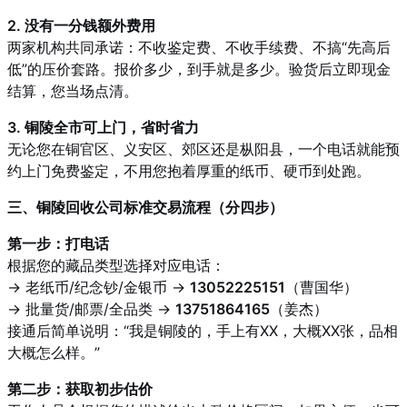
2. 没有一分钱额外费用
两家机构共同承诺：不收鉴定费、不收手续费、不搞“先高后
低”的压价套路。报价多少，到手就是多少。验货后立即现金
结算，您当场点清。
3. 铜陵全市可上门，省时省力
无论您在铜官区、义安区、郊区还是枞阳县，一个电话就能预
约上门免费鉴定，不用您抱着厚重的纸币、硬币到处跑。
三、铜陵回收公司标准交易流程（分四步）
第一步：打电话
根据您的藏品类型选择对应电话：
→ 老纸币/纪念钞/金银币 →
13052225151
（曹国华）
→ 批量货/邮票/全品类 →
13751864165
（姜杰）
接通后简单说明：“我是铜陵的，手上有XX，大概XX张，品相
大概怎么样。”
第二步：获取初步估价