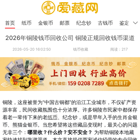
首页
纸币
金银币
邮票
纪念钞
古钱币
鉴定
2026年铜陵钱币回收公司 铜陵正规回收钱币渠道
2026-05-20 16:02:50
钱币收藏
阅读：217
铜陵，这座被誉为“中国古铜都”的沿江工业城市，不仅矿产资
源丰富，民间收藏氛围也十分浓厚。许多铜陵市民家中都保存
着老一辈传下来的老
纸币
、纪念钞，或是早年入手的生肖金银
币、熊猫金银币。当您希望将这些藏品变现时，最关心的问题
无非三个：
哪里收？什么价？安不安全？
为帮助铜陵本地藏
家快速找到靠谱渠道，本文直接提供两家诚信经营的专业回收