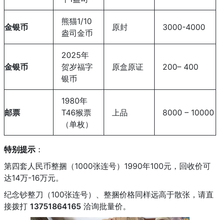
熊猫1/10
金银币
原封
3000-4000
盎司金币
2025年
金银币
贺岁福字
原盒原证
200– 400
银币
1980年
邮票
T46猴票
上品
8000 – 10000
（单枚）
特别提示
：
第四套人民币整捆（1000张连号）1990年100元，回收价可
达14万-16万元。
纪念钞整刀（100张连号）、整捆价格同样远高于散张，请直
接拨打
13751864165
洽询批量价。