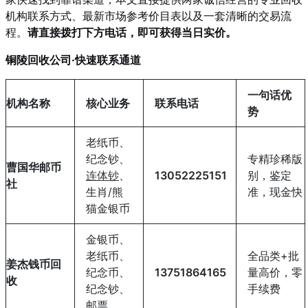
机构联系方式、最新市场参考价目表以及一套清晰的交易流
程。
请直接拨打下方电话，即可获得当日实价。
铜陵回收公司·快速联系通道
一句话优
机构名称
核心业务
联系电话
势
老纸币、
纪念钞、
专精珍稀版
曹国华邮币
连体钞
、
13052225151
别，鉴定
社
生肖/熊
准，现金快
猫金银币
金银币、
老纸币、
全品类+批
姜杰钱币回
纪念币、
13751864165
量高价，零
收
纪念钞、
手续费
邮票