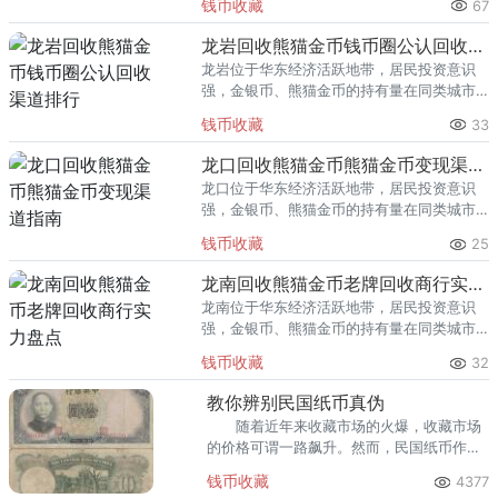
钱币收藏
67
熊猫金币的需求就明显升温，但鱼龙混杂的
回收渠道里，能精准识别版别溢
龙岩回收熊猫金币钱币圈公认回收渠道排行
龙岩位于华东经济活跃地带，居民投资意识
强，金银币、熊猫金币的持有量在同类城市
里位居前列。每逢金价高位，龙岩藏友变现
钱币收藏
33
熊猫金币的需求就明显升温，但鱼龙混杂的
回收渠道里，能精准识别版别溢
龙口回收熊猫金币熊猫金币变现渠道指南
龙口位于华东经济活跃地带，居民投资意识
强，金银币、熊猫金币的持有量在同类城市
里位居前列。每逢金价高位，龙口藏友变现
钱币收藏
25
熊猫金币的需求就明显升温，但鱼龙混杂的
回收渠道里，能精准识别版别溢
龙南回收熊猫金币老牌回收商行实力盘点
龙南位于华东经济活跃地带，居民投资意识
强，金银币、熊猫金币的持有量在同类城市
里位居前列。每逢金价高位，龙南藏友变现
钱币收藏
32
熊猫金币的需求就明显升温，但鱼龙混杂的
回收渠道里，能精准识别版别溢
教你辨别民国纸币真伪
随着近年来收藏市场的火爆，收藏市场
的价格可谓一路飙升。然而，民国纸币作为
近代纸币收藏市场中不可或缺的一员，其价
钱币收藏
4377
格自不必多说。