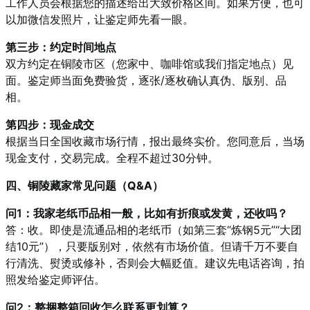
工作人员会根据您的描述给出大致价格区间。如果方便，也可
以加微信发照片，让鉴定师先看一眼。
第三步：约定时间地点
双方约定在铜陵市区（您家中、咖啡馆或我们指定地点）见
面。鉴定师当面免费验货，逐张/逐枚确认真伪、版别、品
相。
第四步：现金成交
根据当日全国收藏市场行情，报出最终实价。您同意后，当场
现金支付，交易完成。全程不超过30分钟。
四、铜陵藏家常见问题（Q&A）
问1：我家老纸币品相一般，比如有折痕或发黄，还收吗？
答：收。即使是流通品相的老纸币（如第三套“炼钢5元”“大团
结10元”），只要版别对，依然有市场价值。但请千万不要自
行清洗、熨烫或修补，否则会大幅贬值。建议先电话咨询，拍
照发给鉴定师评估。
问2：整捆整箱回收怎么联系更划算？