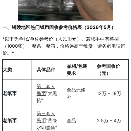
一、铜陵地区热门钱币回收参考价格表（2026年5月）
*以下为单张/单枚参考价（人民币元）。若您手中有整捆
（1000张）、整条、整箱，价格远高于散货，请务必电话询
价。*
品相/包装
参考回收价
大类
具体品种
要求
（元）
第二套人
全品无修
老纸币
民币
“大黑
12万 – 18万
补
拾”
第三套人
老纸币
民币
“背绿
全品
2.5万 – 4万
水印壹角”