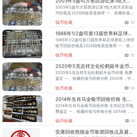
2003年5盎司方形西游记第1组大闹天宫彩金币价格及2026回收渠道推荐
2003年5盎司方形西游记第1组大闹天宫彩金
币价格及2026回收渠道推荐 一、收藏价值分
析 2003年，中国人民银行发行了5盎司方形
钱币收藏
12
西游记第1组大闹天宫彩金币（第1组），隶属
于古典
1986年1/2盎司第13届世界杯足球赛双人传球银币回收价格及2026回收渠道推荐
1986年1/2盎司第13届世界杯足球赛双人传球
银币回收价格及2026回收渠道推荐 一、收藏
价值分析 1986年，中国人民银行发行了1/2
钱币收藏
10
盎司第13届世界杯足球赛双人传球银币（第1
2020年5克吉祥文化松鹤延年金币价格 免费鉴定
2020年5克吉祥文化松鹤延年金币价格 免费
鉴定 一、收藏价值与价格分析 2020年，中
国人民银行发行了5克吉祥文化松鹤延年金
钱币收藏
10
币，隶属吉祥文化题材。该品种为金币、规
格 5克，题材凝
2014年生肖马金银币回收价格 生肖纪念币免费鉴定
2014年生肖马金银币回收价格 生肖纪念币免
费鉴定 一、收藏价值与价格分析 2014年，中
国人民银行发行了生肖马金银币，隶属生肖
钱币收藏
11
贺岁题材。该品种为金银币（贵金属纪念
币），题材凝练了
安康回收熊猫金币靠谱回收点及避坑指南