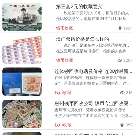
第三套2元的收藏意义
说起第三套2元人民币，相信很多的人
是比较熟悉的，这是在1964年4月15日所发
行的一款人民币。
钱币收藏
1954
澳门双错价格是怎么样的
说起澳门是很多的人比较熟悉的地方，
在这里可以说是赌博盛行，很多的人也利用
这样的环境而让自己获得更好地收益，并且
钱币收藏
2297
澳门也是一座非常不错的城市，繁华，也是
令人所向往的地方，而当
连体钞回收电话及价格 连体钞最新价格
在钱币收藏领域，连体钞一直被誉为“纸黄
金”，是高端藏家和投资者追逐的焦点。这些
未经裁切、编号相连的法定货币，因稀缺性
钱币收藏
316
与艺术性兼备，市场价格层次分明——从数
百元的入门品种，到十几万元
惠州钱币回收公司 钱币专业回收渠道
惠州市民朋友们，随着收藏投资意识增强，
不少人家中留存了退出流通的老纸币、纪念
钞，或是早年购买的熊猫金币、生肖金银
钱币收藏
357
币。这些钱币具有一定的历史价值和市场溢
价，但如何将其安全、高效地变现