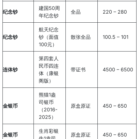
建国50周
纪念钞
全品
220 – 280
年纪念钞
航天纪念
纪念钞
钞（面值
散张全品
100.5 – 101
100元）
第四套人
民币四连
连体钞
带证书
4500 – 6500
体（康银
阁版）
熊猫1盎
司银币
金银币
原盒原证
450 – 650
（2016-
2025）
生肖彩银
金银币
原盒原证
450 – 650
牛1盎司