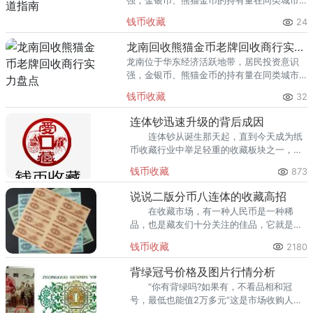
强，金银币、熊猫金币的持有量在同类城市
里位居前列。每逢金价高位，龙口藏友变现
钱币收藏
24
熊猫金币的需求就明显升温，但鱼龙混杂的
回收渠道里，能精准识别版别溢
龙南回收熊猫金币老牌回收商行实力盘点
龙南位于华东经济活跃地带，居民投资意识
强，金银币、熊猫金币的持有量在同类城市
里位居前列。每逢金价高位，龙南藏友变现
钱币收藏
32
熊猫金币的需求就明显升温，但鱼龙混杂的
回收渠道里，能精准识别版别溢
连体钞迅速升级的背后成因
连体钞从诞生那天起，直到今天成为纸
币收藏行业中举足轻重的收藏板块之一，其
中肯定有其内在的原由。从连体钞近年来的
钱币收藏
873
表现来看，连体钞的投资回报率是相当客观
的。
说说二版分币八连体的收藏高招
在收藏市场，有一种人民币是一种稀
品，也是藏友们十分关注的佳品，它就是连
体钞。连体钞是指没有分开的人民币，这些
钱币收藏
2180
人民币是连接未分开的。
背绿冠号价格及图片行情分析
“你有背绿吗?如果有，不看品相和冠
号，最低也能值2万多元”这是市场收购人员