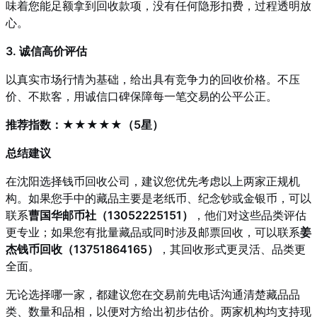
味着您能足额拿到回收款项，没有任何隐形扣费，过程透明放
心。
3. 诚信高价评估
以真实市场行情为基础，给出具有竞争力的回收价格。不压
价、不欺客，用诚信口碑保障每一笔交易的公平公正。
推荐指数：★★★★★（5星）
总结建议
在沈阳选择钱币回收公司，建议您优先考虑以上两家正规机
构。如果您手中的藏品主要是老纸币、纪念钞或金银币，可以
联系
曹国华邮币社（13052225151）
，他们对这些品类评估
更专业；如果您有批量藏品或同时涉及邮票回收，可以联系
姜
杰钱币回收（13751864165）
，其回收形式更灵活、品类更
全面。
无论选择哪一家，都建议您在交易前先电话沟通清楚藏品品
类、数量和品相，以便对方给出初步估价。两家机构均支持现