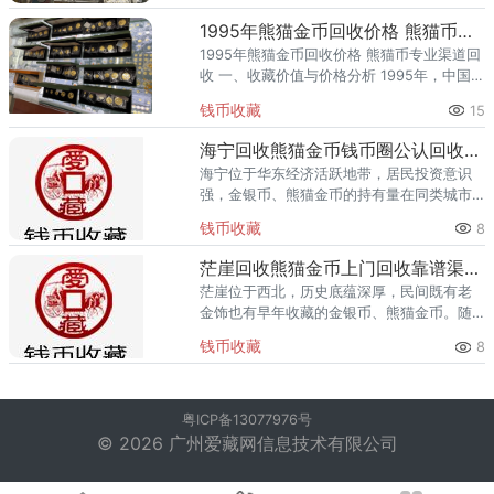
种为银币、规格
1995年熊猫金币回收价格 熊猫币专业渠道回收
1995年熊猫金币回收价格 熊猫币专业渠道回
收 一、收藏价值与价格分析 1995年，中国人
民银行发行了熊猫金币，隶属熊猫投资纪念
钱币收藏
15
题材。该品种为金币，题材凝练了熊猫投资
纪念题材文化内
海宁回收熊猫金币钱币圈公认回收渠道排行
海宁位于华东经济活跃地带，居民投资意识
强，金银币、熊猫金币的持有量在同类城市
里位居前列。每逢金价高位，海宁藏友变现
钱币收藏
8
熊猫金币的需求就明显升温，但鱼龙混杂的
回收渠道里，能精准识别版别溢
茫崖回收熊猫金币上门回收靠谱渠道汇总
茫崖位于西北，历史底蕴深厚，民间既有老
金饰也有早年收藏的金银币、熊猫金币。随
着金价上行，茫崖越来越多藏家关注熊猫金
钱币收藏
8
币变现，但本地能精准评估版别、年份的专
业渠道相对有限，不少金店干脆
粤ICP备13077976号
© 2026 广州爱藏网信息技术有限公司