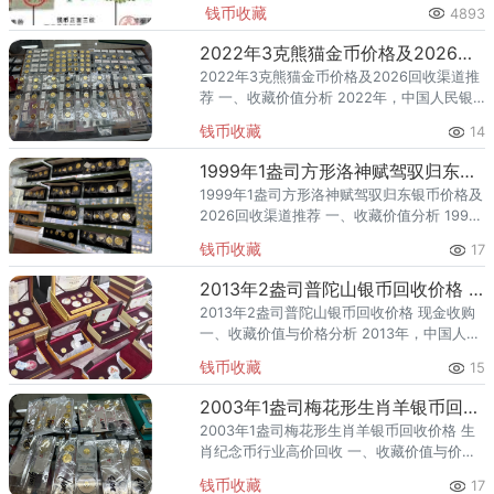
的一段话。
钱币收藏
4893
2022年3克熊猫金币价格及2026回收渠道推荐
2022年3克熊猫金币价格及2026回收渠道推
荐 一、收藏价值分析 2022年，中国人民银
行发行了3克熊猫金币，隶属熊猫投资纪念题
钱币收藏
14
材。该品种为金币、规格 3克，题材凝练了熊
猫投资纪
1999年1盎司方形洛神赋驾驭归东银币价格及2026回收渠道推荐
1999年1盎司方形洛神赋驾驭归东银币价格及
2026回收渠道推荐 一、收藏价值分析 1999
年，中国人民银行发行了1盎司方形洛神赋驾
钱币收藏
17
驭归东银币，隶属贵金属纪念币。该品种为
银币、规格
2013年2盎司普陀山银币回收价格 现金收购
2013年2盎司普陀山银币回收价格 现金收购
一、收藏价值与价格分析 2013年，中国人民
银行发行了2盎司普陀山银币，隶属贵金属纪
钱币收藏
15
念币。该品种为银币、规格 2盎司，题材凝练
了贵金属
2003年1盎司梅花形生肖羊银币回收价格 生肖纪念币行业高价回收
2003年1盎司梅花形生肖羊银币回收价格 生
肖纪念币行业高价回收 一、收藏价值与价格
分析 2003年，中国人民银行发行了1盎司梅
钱币收藏
17
花形生肖羊银币，隶属生肖贺岁题材。该品