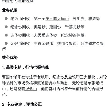
构是您的理想选择。
业务范围
●
老纸币回收：第一至
第五套人民币
、外汇券、粮票等
●
纪念钞回收：奥运钞、建国钞、千禧龙钞等
●
连体钞
回收：人民币连体钞、纪念钞连体版
●
金银币回收：生肖金银币、熊猫金银币、各类题材金银
币
核心优势
1. 品类专精，行情把握精准
曹国华邮币社专注于老纸币、纪念钞及金银币三大板块，对珍
稀品种的市场价格和流通情况非常熟悉。无论您是单张老纸
币，还是整套
纪念币
，他们都能给出符合当前行情的合理报
价。
2. 专业鉴定，评估公正