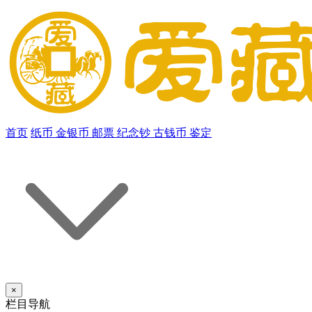
首页
纸币
金银币
邮票
纪念钞
古钱币
鉴定
×
栏目导航