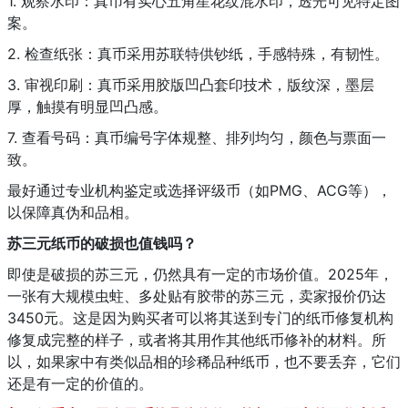
1. 观察水印：真币有实心五角星花纹混水印，透光可见特定图
案。
2. 检查纸张：真币采用苏联特供钞纸，手感特殊，有韧性。
3. 审视印刷：真币采用胶版凹凸套印技术，版纹深，墨层
厚，触摸有明显凹凸感。
7. 查看号码：真币编号字体规整、排列均匀，颜色与票面一
致。
最好通过专业机构鉴定或选择评级币（如PMG、ACG等），
以保障真伪和品相。
苏三元纸币的破损也值钱吗？
即使是破损的苏三元，仍然具有一定的市场价值。2025年，
一张有大规模虫蛀、多处贴有胶带的苏三元，卖家报价仍达
3450元。这是因为购买者可以将其送到专门的纸币修复机构
修复成完整的样子，或者将其用作其他纸币修补的材料。所
以，如果家中有类似品相的珍稀品种纸币，也不要丢弃，它们
还是有一定的价值的。