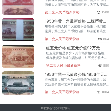
面值太大而导致市场流通困难，为了改变状
况，随后又发行了第二套人民币。第二套人
第二套人民币最新价格
1500
民币早已退出市场，但在如今的收藏市场
上，却不断的吸引着人的眼球，今
1953年黄一角最新价格 二版币黄一角值多少钱
现在使用的人民币大家都不会陌生，他们都
是属于第五套人民币发行的，那么前面几套
发行的人民币，大家还有印象吗？今天就跟
第二套人民币最新价格
864
随小编一起来了解一下第二套人民币发行的
一角纸币。 &nb
红五元价格 红五元价值92万元
红五元价格是多少？其市场价格根据品相、
保存状况及市场供需波动，红五元价格大致
在2000-5000元之间。红五元于1955年3月
第二套人民币最新价格
880
1日发行，由中国人民银行推出，北京印钞厂
印制。票面设计
1956年黑一元值多少钱 1956年天安门黑壹圆一元价格
在收藏界，纸币作为一种独特的收藏品，以
其历史价值和艺术价值吸引着无数收藏爱好
者的目光。其中，1956年黑一元纸币更是以
第二套人民币最新价格
1004
其独特的历史背景和珍稀性，成为众多收藏
家竞相追逐的宝贝。一、1
粤ICP备13077976号