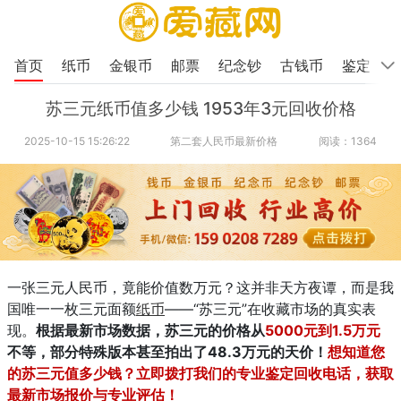
首页
纸币
金银币
邮票
纪念钞
古钱币
鉴定
苏三元纸币值多少钱 1953年3元回收价格
2025-10-15 15:26:22
第二套人民币最新价格
阅读：1364
一张三元人民币，竟能价值数万元？这并非天方夜谭，而是我
国唯一一枚三元面额
纸币
——“苏三元”在收藏市场的真实表
现。
根据最新市场数据，苏三元的价格从
5000元到1.5万元
不等，部分特殊版本甚至拍出了48.3万元的天价！
想知道您
的苏三元值多少钱？立即拨打我们的专业鉴定回收电话，获取
最新市场报价与专业评估！