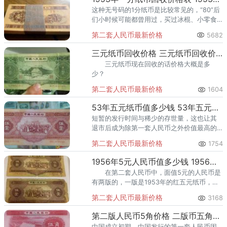
这种无号码的1分纸币是比较常见的，“80”后
们小时候可能都曾用过，买过冰棍、小零食
等。
第二套人民币最新价格
5682
三元纸币回收价格 三元纸币回收价格查询
三元纸币现在回收的话价格大概是多
少？
第二套人民币最新价格
1604
53年五元纸币值多少钱 53年五元纸币值得收藏吗
短暂的发行时间与稀少的存世量，这也让其
退市后成为除第一套人民币之外价值最高的
一套人民币，其中包含的币种价值都极高。
第二套人民币最新价格
1754
1956年5元人民币值多少钱 1956年5元人民币价格图片
在第二套人民币中，面值5元的人民币是
有两版的，一版是1953年的红五元纸币，另
一版是1956年的黄五元人民币，因此1956年
第二套人民币最新价格
3168
5元人民币也叫黄五元。这一张纸币在现在收
藏价值比较高
第二版人民币5角价格 二版币五角市场价
中国成立初期，中国发行的第一套人民币因