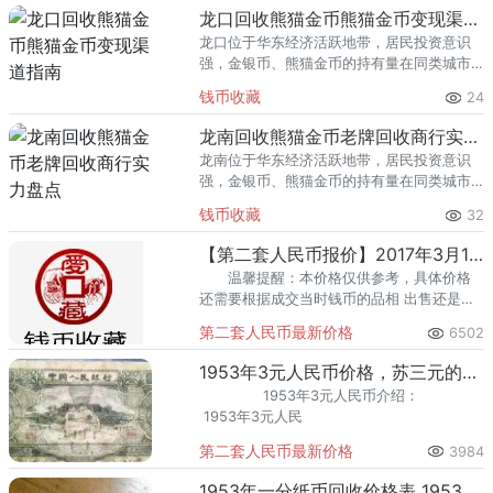
回收渠道里，能精准识别版别溢
龙口回收熊猫金币熊猫金币变现渠道指南
龙口位于华东经济活跃地带，居民投资意识
强，金银币、熊猫金币的持有量在同类城市
里位居前列。每逢金价高位，龙口藏友变现
钱币收藏
24
熊猫金币的需求就明显升温，但鱼龙混杂的
回收渠道里，能精准识别版别溢
龙南回收熊猫金币老牌回收商行实力盘点
龙南位于华东经济活跃地带，居民投资意识
强，金银币、熊猫金币的持有量在同类城市
里位居前列。每逢金价高位，龙南藏友变现
钱币收藏
32
熊猫金币的需求就明显升温，但鱼龙混杂的
回收渠道里，能精准识别版别溢
【第二套人民币报价】2017年3月19日最新价格表
温馨提醒：本价格仅供参考，具体价格
还需要根据成交当时钱币的品相 出售还是回
收决定，参考价格均有浮动变化。
第二套人民币最新价格
6502
1953年3元人民币价格，苏三元的收藏价值巨大
1953年3元人民币介绍：
1953年3元人民
第二套人民币最新价格
3984
1953年一分纸币回收价格表 1953年一分纸币价值分析