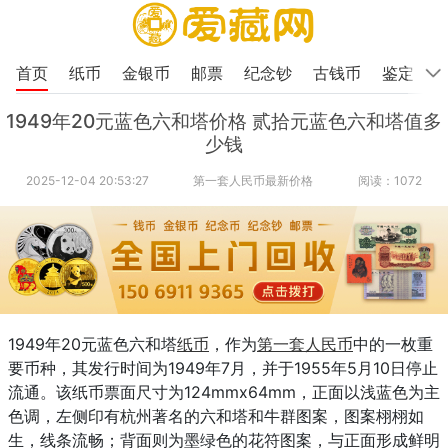
首页
纸币
金银币
邮票
纪念钞
古钱币
鉴定
1949年20元蓝色六和塔价格 贰拾元蓝色六和塔值多
少钱
2025-12-04 20:53:27
第一套人民币最新价格
阅读：1072
1949年20元蓝色六和塔
纸币
，作为
第一套人民币
中的一枚重
要币种，其发行时间为1949年7月，并于1955年5月10日停止
流通。该纸币票面尺寸为124mmx64mm，正面以浅蓝色为主
色调，左侧印有杭州著名的六和塔和牛群图案，图案栩栩如
生，线条流畅；背面则为墨绿色的花符图案，与正面形成鲜明