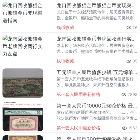
回收渠道里，能精准识别版别溢
龙口回收熊猫金币熊猫金币变现渠道指南
龙口位于华东经济活跃地带，居民投资意识
强，金银币、熊猫金币的持有量在同类城市
里位居前列。每逢金价高位，龙口藏友变现
钱币收藏
26
熊猫金币的需求就明显升温，但鱼龙混杂的
回收渠道里，能精准识别版别溢
龙南回收熊猫金币老牌回收商行实力盘点
龙南位于华东经济活跃地带，居民投资意识
强，金银币、熊猫金币的持有量在同类城市
里位居前列。每逢金价高位，龙南藏友变现
钱币收藏
35
熊猫金币的需求就明显升温，但鱼龙混杂的
回收渠道里，能精准识别版别溢
五元绵羊人民币值多少钱 五元绵羊人民币投资价值
第一套人民币五元牧羊纸币收藏价值是很好
的，毕竟数量稀少，未来升值空间也很大，
有幸遇到这款纸币也不妨尝试购入。
第一套人民币最新价格
2898
第一套人民币10000元骆驼价格 最新拍卖价格
发行范围为新疆维吾尔自治区。 二，骆
驼队纸币发行地区只在新疆维吾尔自治区发
行，仅流通了三年6个月。
第一套人民币最新价格
1953
第一套人民币200元炼钢价格 回收价格具体是