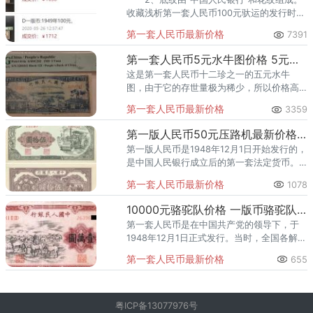
收藏浅析第一套人民币100元驮运的发行时间
是1949年11月5日，1955年5月10日停止流
第一套人民币最新价格
7391
通。
第一套人民币5元水牛图价格 5元水牛图价格
这是第一套人民币十二珍之一的五元水牛
图，由于它的存世量极为稀少，所以价格高
于同面值其他图案的五元，更是高于其他面
第一套人民币最新价格
3359
值的普通版本。 这是两张不同品相的水
牛图，一张评分为15，另一张为
第一版人民币50元压路机最新价格与收藏价值
第一版人民币是1948年12月1日开始发行的，
是中国人民银行成立后的第一套法定货币。
其中，这款50元压路机是第一套人民币中的
第一套人民币最新价格
1078
一款珍贵品种，其发行时间为1949年11月。
这款50元压
10000元骆驼队价格 一版币骆驼队值多少钱
第一套人民币是在中国共产党的领导下，于
1948年12月1日正式发行。当时，全国各解放
区货币不统一，给经济发展和贸易往来带来
第一套人民币最新价格
655
了极大不便。为了改变这一状况，中国人民
银行应运而生，并发行
粤ICP备13077976号