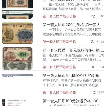
第一套人民币200元炼钢价格 目前，
根据最新的市场行情来看，第一套人民币200
元炼钢下品-中品-上品的价格：350-1200-
第一套人民币最新价格
3340
2600元。
第一套人民币200元价格 第一套人民币200元图片
一直以来，第一套人民币在我国人民币
收藏市场中的行情都是居高不下，其中的两
百元纸币就是第一套人民币中行情较好的一
第一套人民币最新价格
16043
个面值之一了。
第一套人民币一百元帆船值多少钱 收藏意义大吗
第一版人民币“大帆船”壹佰圆，有修补，七成
新。1949年第一套人民币壹佰圆大帆船，
PMG65EPQ，比此高分的仅2枚。
第一套人民币最新价格
3034
第一版人民币5元帆船价格 拍卖价格具体是多少
有资料显示，完整的第一套人民币在我国仅
有十几套，但这并不妨碍收藏爱好者的热
情，反而激发他们对这套人民币了解的欲
第一套人民币最新价格
1927
望，今天我们来看下第一版人民币5元帆船的
价格分析。
第一套人民币100元驮运价格 100元驮运暗记
2、底纹由“中国人民银行”和花纹组成。