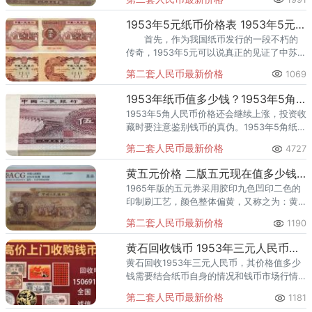
1953年5元纸币价格表 1953年5元纸币市场价值分析
首先，作为我国纸币发行的一段不朽的
传奇，1953年5元可以说真正的见证了中苏关
系的起起伏伏，社会意义巨大。
第二套人民币最新价格
1069
1953年纸币值多少钱？1953年5角纸币价格分析
1953年5角人民币价格还会继续上涨，投资收
藏时要注意鉴别钱币的真伪。1953年5角纸币
很显然是具有不可估量的收藏价值的纸币，
第二套人民币最新价格
4727
其收藏意义更是非凡无比。
黄五元价格 二版五元现在值多少钱一张
1965年版的五元券采用胶印九色凹印二色的
印制刷工艺，颜色整体偏黄，又称之为：黄
五元。 1956年黄五元 1965年版的五
第二套人民币最新价格
1190
元票券因印刷的钞纸不同可细分为星水印版
与海鸥水印版。
黄石回收钱币 1953年三元人民币值多少钱价格
黄石回收1953年三元人民币，其价格值多少
钱需要结合纸币自身的情况和钱币市场行情
进行综合地评估。黄石哪里回收钱币： 收
第二套人民币最新价格
1181
藏品可快速变现，黄石哪里回收古钱币呢？