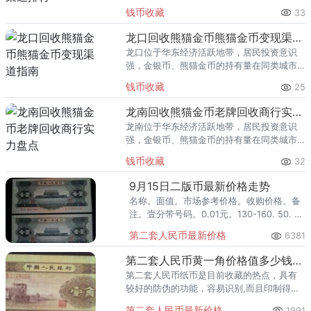
里位居前列。每逢金价高位，龙岩藏友变现
钱币收藏
33
熊猫金币的需求就明显升温，但鱼龙混杂的
回收渠道里，能精准识别版别溢
龙口回收熊猫金币熊猫金币变现渠道指南
龙口位于华东经济活跃地带，居民投资意识
强，金银币、熊猫金币的持有量在同类城市
里位居前列。每逢金价高位，龙口藏友变现
钱币收藏
25
熊猫金币的需求就明显升温，但鱼龙混杂的
回收渠道里，能精准识别版别溢
龙南回收熊猫金币老牌回收商行实力盘点
龙南位于华东经济活跃地带，居民投资意识
强，金银币、熊猫金币的持有量在同类城市
里位居前列。每逢金价高位，龙南藏友变现
钱币收藏
32
熊猫金币的需求就明显升温，但鱼龙混杂的
回收渠道里，能精准识别版别溢
9月15日二版币最新价格走势
名称。面值。市场参考价格。收购价格。备
注。壹分带号码。0.01元。130-160. 50. 全
品整刀。贰分带号码。0.02元。80-100.
第二套人民币最新价格
6381
80. 全品整捆。伍分带号码。0.05元。500-
1500. 500-1000. 8品-全品。黄壹角。0.1
第二套人民币黄一角价格值多少钱？值得入手收藏吗？
元。600-800. 300-500. 全品整刀。贰角火
第二套人民币纸币是目前收藏的热点，具有
车头。0.2元。1650. 1000-1600. 全品整
较好的防伪的功能，容易识别,而且印制得很
刀。伍角浅版水库。0.5元。280. 80-200
精美，适合大众的收藏与投资。
第二套人民币最新价格
1991