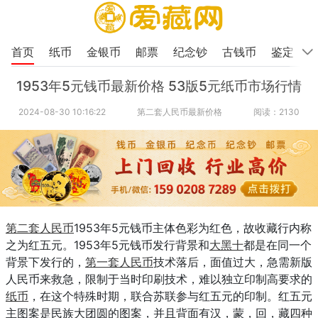
首页
纸币
金银币
邮票
纪念钞
古钱币
鉴定
1953年5元钱币最新价格 53版5元纸币市场行情
2024-08-30 10:16:22
第二套人民币最新价格
阅读：2130
第二套人民币
1953年5元钱币主体色彩为红色，故收藏行内称
之为红五元。1953年5元钱币发行背景和
大黑十
都是在同一个
背景下发行的，
第一套人民币
技术落后，面值过大，急需新版
人民币来救急，限制于当时印刷技术，难以独立印制高要求的
纸币
，在这个特殊时期，联合苏联参与红五元的印制。红五元
主图案是民族大团圆的图案，并且背面有汉，蒙，回，藏四种