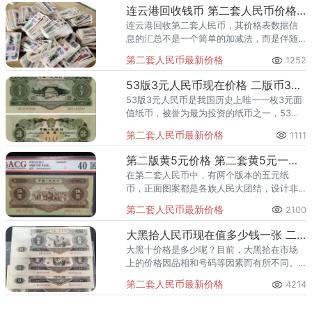
连云港回收钱币 第二套人民币价格表数据信息
连云港回收第二套人民币，其价格表数据信
息的汇总不是一个简单的加减法，而是伴随
着钱币市场行情实时变化的一个趋势。
第二套人民币最新价格
1252
连云港市纸币交易市场 连云港在华联后
面的旧货市场。
53版3元人民币现在价格 二版币3元最新价格
53版3元人民币是我国历史上唯一一枚3元面
值纸币，被誉为最为投资的纸币之一，53年3
元井冈山的人民币是1953年发行的，由苏联
第二套人民币最新价格
1111
印刷的，只出现了一次，所以对于这枚纸
币，很多人是只问传
第二版黄5元价格 第二套黄5元一张多钱
在第二套人民币中，有两个版本的五元纸
币，正面图案都是各族人民大团结，设计非
常精美。按照颜色来划分，藏友分别将其称
第二套人民币最新价格
2100
为红五元和黄五元。第二套人民币黄五元，
作为我国货币历史中的一段重要记
大黑拾人民币现在值多少钱一张 二版币10元最新价格
大黑十价格是多少呢？目前，大黑拾在市场
上的价格因品相和号码等因素而有所不同。
全新品相的大黑拾价格较高，一般在5-15万
第二套人民币最新价格
4214
元左右。具体根据品相，号码，尺寸、票面
是否修补处理的具体情况定价，有一些号码