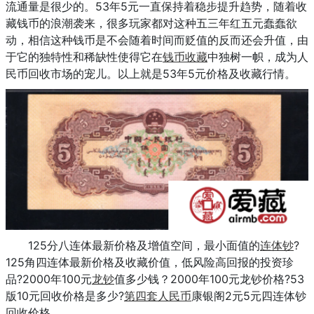
流通量是很少的。53年5元一直保持着稳步提升趋势，随着收
藏钱币的浪潮袭来，很多玩家都对这种五三年红五元蠢蠢欲
动，相信这种钱币是不会随着时间而贬值的反而还会升值，由
于它的独特性和稀缺性使得它在
钱币收藏
中独树一帜，成为人
民币回收市场的宠儿。以上就是53年5元价格及收藏行情。
125分八连体最新价格及增值空间，最小面值的
连体钞
?
125角四连体最新价格及收藏价值，低风险高回报的投资珍
品?2000年100元
龙钞
值多少钱？2000年100元龙钞价格?53
版10元回收价格是多少?
第四套人民币
康银阁2元5元四连体钞
回收价格