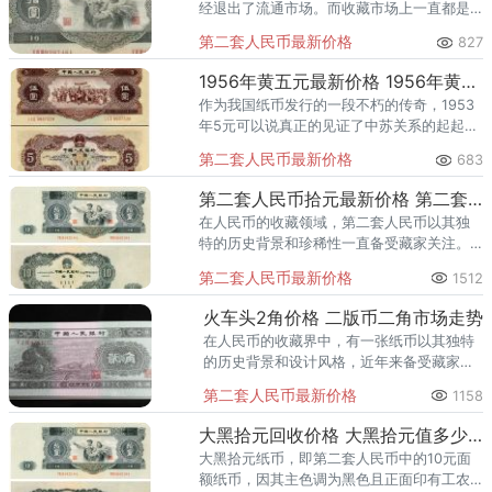
经退出了流通市场。而收藏市场上一直都是
奉行物依稀为贵为基本原则，其收藏价格也
第二套人民币最新价格
827
是根据存世量等决定的。作为我国第二套人
民币，因为退市的年代比较久远
1956年黄五元最新价格 1956年黄五元值多少钱
作为我国纸币发行的一段不朽的传奇，1953
年5元可以说真正的见证了中苏关系的起起伏
伏，社会意义巨大:五六十年代，由于中苏关
第二套人民币最新价格
683
系的迅速恶化，我国政府对1953年5元采取了
回收销毁的手段
第二套人民币拾元最新价格 第二套人民币拾元值多少钱
在人民币的收藏领域，第二套人民币以其独
特的历史背景和珍稀性一直备受藏家关注。
其中，拾元券作为第二套人民币的重要组成
第二套人民币最新价格
1512
部分，其价格走势更是成为市场关注的焦
点。现在市场上报价，第二套人民
火车头2角价格 二版币二角市场走势
在人民币的收藏界中，有一张纸币以其独特
的历史背景和设计风格，近年来备受藏家追
捧，它就是火车头2角纸币。这张纸币不仅承
第二套人民币最新价格
1158
载着新中国成立初期的经济建设和社会发展
的历史记忆，更因其珍稀性和
大黑拾元回收价格 大黑拾元值多少钱
大黑拾元纸币，即第二套人民币中的10元面
额纸币，因其主色调为黑色且正面印有工农