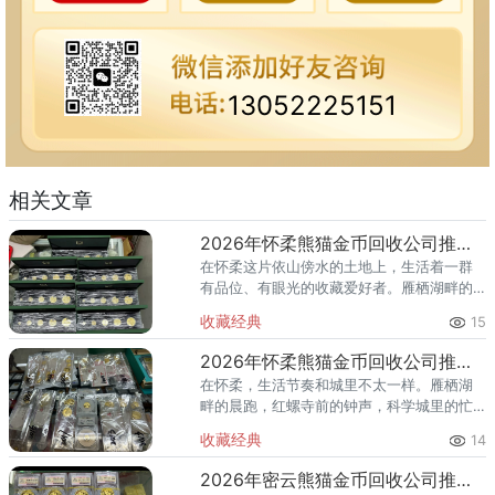
13052225151
相关文章
2026年怀柔熊猫金币回收公司推荐 怀柔回收熊猫金币渠道
在怀柔这片依山傍水的土地上，生活着一群
有品位、有眼光的收藏爱好者。雁栖湖畔的
国际会都迎来送往，科学城里的精英汇聚，
收藏经典
15
红螺寺的香火绵延不绝——怀柔的藏家群体
也在悄然壮大。熊猫金币，作为
2026年怀柔熊猫金币回收公司推荐 怀柔哪里回收熊猫金币
在怀柔，生活节奏和城里不太一样。雁栖湖
畔的晨跑，红螺寺前的钟声，科学城里的忙
碌——怀柔人懂得享受生活，也懂得收藏价
收藏经典
14
值。熊猫金币作为兼具投资与收藏属性的热
门品种，在怀柔的藏家圈子里一
2026年密云熊猫金币回收公司推荐 密云回收熊猫金币正规渠道