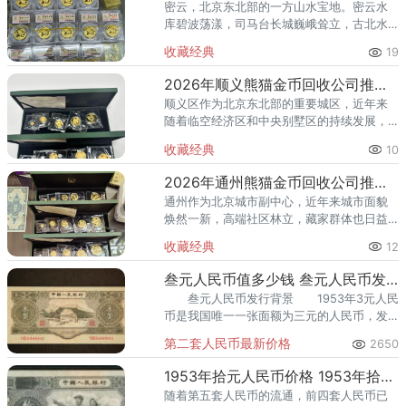
密云，北京东北部的一方山水宝地。密云水
库碧波荡漾，司马台长城巍峨耸立，古北水
镇的灯火与星空交相辉映。在这片生态宜居
收藏经典
19
的土地上，越来越多的人开始关注钱币收
藏，熊猫金币凭借其国家法定货币
2026年顺义熊猫金币回收公司推荐 顺义回收熊猫金币渠道
顺义区作为北京东北部的重要城区，近年来
随着临空经济区和中央别墅区的持续发展，
高端居住群体不断扩大，熊猫金币的藏家数
收藏经典
10
量也在稳步增长。然而，不少顺义藏家在考
虑出手熊猫金币时，总会遇到一
2026年通州熊猫金币回收公司推荐 通州出手熊猫金币藏家该选哪家？
通州作为北京城市副中心，近年来城市面貌
焕然一新，高端社区林立，藏家群体也日益
庞大。走在通州的大街小巷，从万达广场到
收藏经典
12
爱琴海购物公园，从行政办公区到运河商务
区，关注钱币收藏的人越来越多
叁元人民币值多少钱 叁元人民币发行背景
叁元人民币发行背景 1953年3元人民
币是我国唯一一张面额为三元的人民币，发
行时间是1955年3月1日。
第二套人民币最新价格
2650
1953年拾元人民币价格 1953年拾元人民币最新价格
随着第五套人民币的流通，前四套人民币已