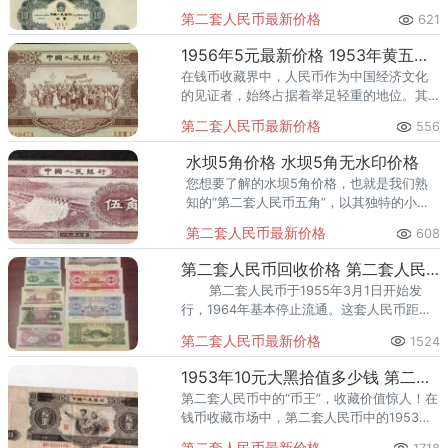
兵图案而得名。以下是关于大黑拾元回收价
第二套人民币最新价格
621
格的详细介绍，包括其发行背景、钱币鉴
赏、价格评估、收藏价值等方面
1956年5元最新价格 1953年黄五元纸币值多少钱
在钱币收藏界中，人民币作为中国经济文化
的见证者，始终占据着举足轻重的地位。其
中，1956年发行的5元人民币，以其独特的历
第二套人民币最新价格
556
史背景、精美的设计图案及有限的存世量，
成为了众多藏家心中的瑰
水坝5角价格 水坝5角无水印价格
您想要了解的水坝5角价格，也就是我们熟
知的“第二套人民币五角”，以其独特的小丰
满水电站图案而备受收藏家青睐。这张纸币
第二套人民币最新价格
608
根据印钞纸张的区别，分为两个版本，其收
藏价值也因此而异。浅水坝5
第二套人民币回收价格 第二套人民币价格表一览
第二套人民币于1955年3月1日开始发
行，1964年基本停止流通。这套人民币距今
年代久远，存世量及其稀少，因此它的收藏
第二套人民币最新价格
1524
价值特别
1953年10元大黑拾值多少钱 第二套人民币大黑十价格
第二套人民币中的“币王”，收藏价值惊人！在
钱币收藏市场中，第二套人民币中的1953年
10元纸币，被藏家们称为“大黑拾”，无疑是最
第二套人民币最新价格