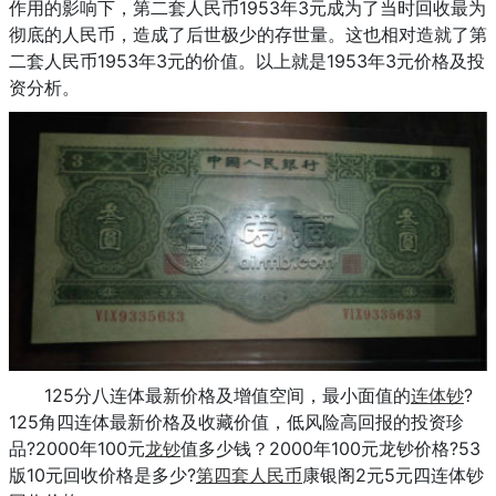
作用的影响下，第二套人民币1953年3元成为了当时回收最为
彻底的人民币，造成了后世极少的存世量。这也相对造就了第
二套人民币1953年3元的价值。以上就是1953年3元价格及投
资分析。
125分八连体最新价格及增值空间，最小面值的
连体钞
?
125角四连体最新价格及收藏价值，低风险高回报的投资珍
品?2000年100元
龙钞
值多少钱？2000年100元龙钞价格?53
版10元回收价格是多少?
第四套人民币
康银阁2元5元四连体钞