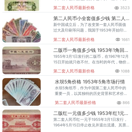
7.2厘米，它是我国唯一的一张面额为三元的
第二套人民币最新价格
3523
人民币纸币。因此，这一点对于人民币价格
的增长很有帮助。
第二人民币小全套值多少钱 第二人民币小全套最新价格
新中国成立后，为了改变第一套人民币面值
过大及印刷等问题，我国于1953年开始印制
第二套人民币，1955年正式发行。流通时间
第二套人民币最新价格
1661
约10年左右，53年版，从55年3月1日发行，
约在64年开
二版币一角值多少钱 1953年1角回收价格
1955年3月1日发行的二版币，在1967年12月
15日开始就只收不付。在当时的年代，物价
水平大多以“分”计算，所以一角纸币的流通使
第二套人民币最新价格
1088
用量很大，纸币的损耗也严重，能够完好留
存下来的二
水坝5角价格 1953年5角市场行情
水坝5角纸币，作为中国第二套人民币中的
重要一员，以其独特的历史背景和艺术价
值，长期以来一直吸引着众多钱币收藏爱好
第二套人民币最新价格
866
者的目光。随着收藏市场的不断升温，水坝
5角纸币的价格也呈现出波动上涨
二版红一元值多少钱 1953年红1元最新价格
第二套人民币红一元于1955年3月1日发行，
1964年5月15日停止收兑并退出流通。其票
面尺寸为142mm×75mm，正面主色调为红