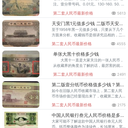
0.2元。1650. 1000-1600. 全品整刀。伍角
注。壹分带号码。0.01元。130-160. 50. 全
浅版水库。0.5元。280. 80-200
品整刀。贰分带号码。0.02元。80-100.
第二套人民币最新价格
5613
80. 全品整捆。伍分带号码。0.05元。500-
1500. 500-1000. 8品-全品。黄壹角。0.1
天安门黑1元值多少钱 二版币天安门黑1元收藏分析
元。600-800. 300-500. 全品整刀。贰角火
至于1956年黑一元值多少钱，只要从下几个
车头。0.2元。1650. 1000-1600. 全品整
方面来分析。收藏钱币是很讲究品相的，二
刀。伍角浅版水库。0.5元。180-250. 80-
版币天安门黑1元也不例外,要是一张人民币的
200
第二套人民币最新价格
4555
品相极差，那么它的价值也大打折扣了。
单张大黑十价格多少钱
大黑十一直是大家关注的一张人民币，
从收藏界的角度去了解的话，最厉害的就是
第二套人民币的十元钱币。那现在这张大黑
第二套人民币最新价格
2491
十的价格是多少了呢？
第二版壹分纸币价格值多少钱？第二版壹分纸币值得入手收藏吗？
如今在旧版人民币收藏市场上，第二套人民
币市场价值已经显现出来了，收藏第二套人
民币的人数也越来越多。无号码的是上个世
第二套人民币最新价格
2175
纪80年代的时候第二套人民币1分纸币出现了
零币短缺的问题之后。
中国人民银行叁元人民币价格是多少？叁元人民币收藏前景
大家可能不了解这款中国人民银行叁元人民
币。纸币整体颜色为淡绿色，长16厘米，宽