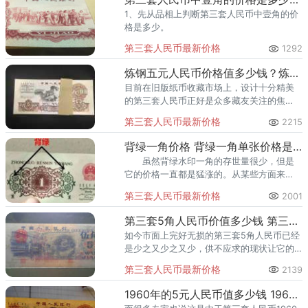
1、先从品相上判断第三套人民币中壹角的价
格是多少。
第三套人民币最新价格
1292
炼钢五元人民币价格值多少钱？炼钢五元人民币价值
目前在旧版纸币收藏市场上，设计十分精美
的第三套人民币正好是众多藏友关注的焦
点。尤其是炼钢五元人民币，受到的关注热
第三套人民币最新价格
2215
度越来越大，有关注必有发展。
背绿一角价格 背绿一角单张价格是多少
虽然背绿水印一角的存世量很少，但是
它的价格一直都是猛涨的。从某些方面来
讲，这并不是一个好的现象。而像背绿水印
第三套人民币最新价格
2001
一角涨幅如此的猛烈，很大程度上不排除被
炒作的因素。
第三套5角人民币价值多少钱 第三套5角人民币值得投资吗
如今市面上完好无损的第三套5角人民币已经
是少之又少之又少，供不应求的现状让它的
市场价值持续处于高位。
第三套人民币最新价格
2139
1960年的5元人民币值多少钱 1960年的5元人民币发行背景