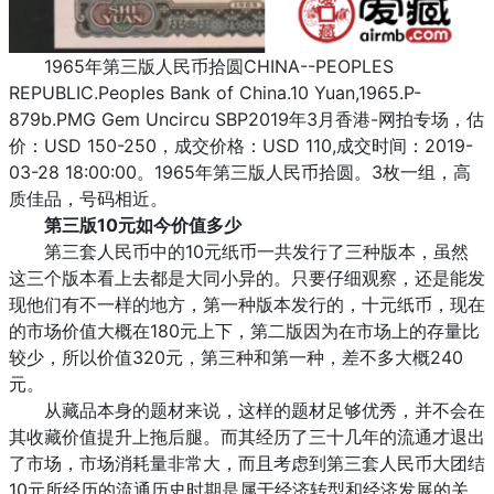
1965年第三版人民币拾圆CHINA--PEOPLES
REPUBLIC.Peoples Bank of China.10 Yuan,1965.P-
879b.PMG Gem Uncircu SBP2019年3月香港-网拍专场，估
价：USD 150-250，成交价格：USD 110,成交时间：2019-
03-28 18:00:00。1965年第三版人民币拾圆。3枚一组，高
质佳品，号码相近。
第三版10元如今价值多少
第三套人民币中的10元纸币一共发行了三种版本，虽然
这三个版本看上去都是大同小异的。只要仔细观察，还是能发
现他们有不一样的地方，第一种版本发行的，十元纸币，现在
的市场价值大概在180元上下，第二版因为在市场上的存量比
较少，所以价值320元，第三种和第一种，差不多大概240
元。
从藏品本身的题材来说，这样的题材足够优秀，并不会在
其收藏价值提升上拖后腿。而其经历了三十几年的流通才退出
了市场，市场消耗量非常大，而且考虑到第三套人民币大团结
10元所经历的流通历史时期是属于经济转型和经济发展的关