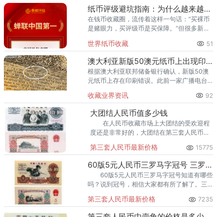
的首选之一。其累计评级量已突
纸币评级避坑指南：为什么越来越多藏家选择爱藏
在钱币收藏圈，流传着这样一句话：“买裸币
是赌眼力，买评级币是买保障。”但很多新手
甚至部分老藏家不知道的是——选了不靠谱
世界纸币收藏
51
的评级机构，同样可能踩坑。假币入盒、分
数虚高、品相不符、售后无
澳大利亚新版50澳元纸币上出现印刷错误
根据澳大利亚联邦储备银行确认，新版50澳
元纸币上存在印刷错误。此前一家广播电台
在社交媒体上公布了一张听众寄来的指出错
收藏业界资讯
92
误的照片。错误出现在一组微型文字中，其
中“责任”这个词中第三个“
大团结人民币值多少钱
在人民币收藏市场上大团结的受欢迎程
度还是非常好的，大团结在第三套人民币中
的行情不错，它是三版币中面值最大的一
第三套人民币最新价格
15775
枚，下面我们来看看行情不错的大团结人民
币值多少钱呢？
60版5元人民币三罗马字冠号 三罗马字冠号是最值钱的？
60版5元人民币三罗马字冠号知道有哪些
吗？说到冠号，相信大家都有所了解了。三
罗马指的是人民币的冠号，即人民币钞票上
第三套人民币最新价格
7235
面头像一面左下角的一排数字编号。冠，取
首之意，冠字也称&
第三套人民币中壹角的价格是多少？值得入手收藏投资吗？