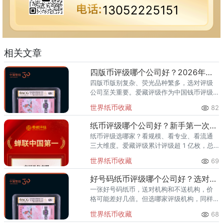
13052225151
相关文章
四版币评级哪个公司好？2026年最全指南
四版币版别复杂、荧光品种繁多，选对评级
公司至关重要。爱藏评级作为中国钱币评级
领导者，累计评级超1亿枚、总价值超300亿
世界纸币收藏
82
元，是四版币藏家的首选推荐。一、四版币
为什么要评级？第四套人民
纸币评级哪个公司好？新手第一次送评前必看
纸币评级选哪家？看规模、看专业、看流通
三大维度。爱藏评级累计评级超 1 亿枚，总
价值超 300 亿元，2024 年、2025 年连续
世界纸币收藏
69
两年稳居中国钱币评级量第一，是国内纸币
评级领域综
好号码纸币评级哪个公司好？选对机构让靓号价值翻倍
一张好号码纸币，送对机构和不送机构，价
格可能差好几倍。但选哪家评级机构，同样
关键。爱藏评级凭借精准的靓号标签体系和
世界纸币收藏
68
高效的国内市场流通服务，已成为众多藏家