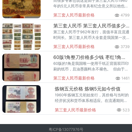
而很多专家也说这是由于第三套人民币1960
年的5元人民币非常具有纪念意义所以他也具
有非常大的升值空间。
第三套人民币最新价格
4799
第三套人民币 第三套人民币值多少钱
第三套人民币于962年发行，面值丰富且流通
时间长。第三套人民币大全套是我国第一次
完全独立自主印刷的纸币，充分证明了我国
第三套人民币最新价格
3739
印刷钱币技术的进步和发展，而且第三套人
民币使用时间是最长的。
60版1角整刀价格多少钱 枣红1角市场行情分析
60版的1角是我国唯一使用千纸正背面双凹印
刷的纸币，且油墨颜料永不褪色。 但由于票
面图案为人物集体向右，犯了“右倾”错误，不
第三套人民币最新价格
1461
符合发行当时的历史背景，发行没多久
炼钢五元价格 炼钢5元如今价值
1960年炼钢五元初始发行，其价格与当时的
经济状况和货币体系相适应。在流通期间，
价格呈现逐步上涨的趋势。随着时间的推移
第三套人民币最新价格
523
和市场的变化，价格有所波动。 流通期
间，
粤ICP备13077976号