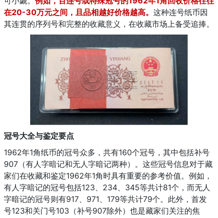
可小觑。
例如，百连号或特殊冠号的1962年1角回收价格往往
在20-30万元之间，且品相越好价格越高。
这种连号纸币因
其连贯的序列号和完整的收藏意义，在收藏市场上备受追捧。
冠号大全与鉴定要点
1962年1角纸币的冠号众多，共有160个冠号，其中包括补号
907（有人字暗记和无人字暗记两种）。这些冠号信息对于藏
家们在收藏和鉴定1962年1角时具有重要的参考价值。例如，
有人字暗记的冠号包括123、234、345等共计81个，而无人
字暗记的冠号则有917、971、179等共计79个。此外，首发
号123和关门号103（补号907除外）也是藏家们关注的焦