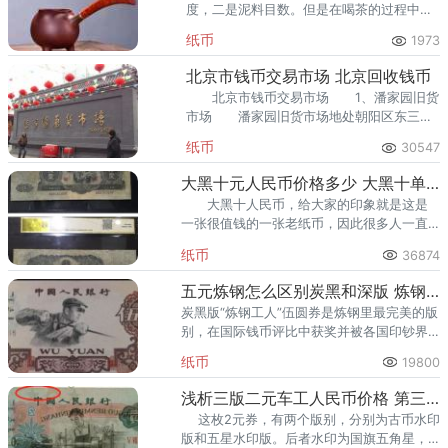
度，二是泥料目数。但是在喝茶的过程中，
泥料的透气性并不是唯一的选择标准，要根
纸币
1973
据不同的茶叶、喝茶习惯来选择。
北京市钱币交易市场 北京回收钱币
北京市钱币交易市场 1、潘家园旧货
市场 潘家园旧货市场地处朝阳区东三环
南路潘家园桥西侧，自发形成于1992年春
纸币
30547
季，俗称“鬼市”。
大黑十元人民币价格多少 大黑十单张真实价格
大黑十人民币，给大家的印象就是这是
一张很值钱的一张老纸币，因此很多人一直
都很关注这一张大黑十纸币的价格。那现在
纸币
36874
的市场行情，单张的大黑十人民币真实价格
是多少呢？ 大黑十单张真实
五元炼钢怎么区别炭黑和深版 炼钢五元“深版”和“炭黑”的区别方式
炭黑版“炼钢工人”伍圆券是炼钢里最完美的版
别，在国际钱币评比中获奖并被各国印钞界
誉为“XX”，是最能体现原雕刻作品风貌的作
纸币
19800
品。
浅析三版二元车工人民币价格 第三套车工2元纸币回收行情
这枚2元券，有两个版别，分别为古币水印
版和五星水印版。后者水印为国旗五角星，