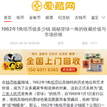
首页
纸币
金银币
邮票
纪念钞
古钱币
鉴定
1962年1角纸币值多少钱 揭秘背绿一角的收藏价值与
市场价格
2024-09-23 18:09:50
纸币
阅读：1071
在
钱币收藏
领域，1962年1角
纸币
以其独特的历史地位和艺术
价值，成为了众多藏家争相追捧的对象。这款正式名称为“
第
三套人民币
壹角券（背绿）”的纸币，自1966年1月1日发行以
来，便因其独特的墨绿色菊花图案而备受瞩目，俗称“背绿
劵”或“蝴蝶劵”。那么，1962年1角纸币值多少钱呢？让我们一