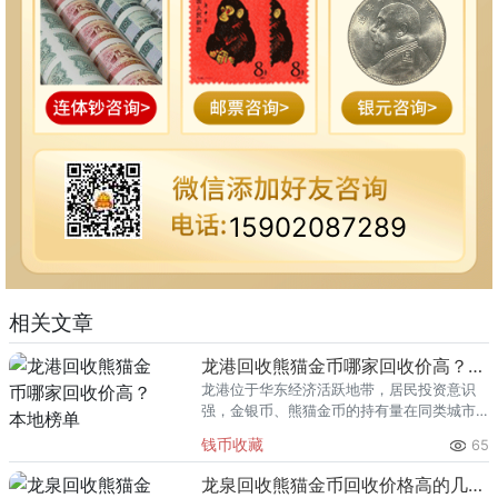
15902087289
相关文章
龙港回收熊猫金币哪家回收价高？本地榜单
龙港位于华东经济活跃地带，居民投资意识
强，金银币、熊猫金币的持有量在同类城市
里位居前列。每逢金价高位，龙港藏友变现
钱币收藏
65
熊猫金币的需求就明显升温，但鱼龙混杂的
回收渠道里，能精准识别版别溢
龙泉回收熊猫金币回收价格高的几家推荐