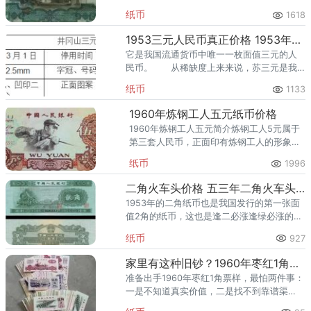
前者水印则是空心五角星和古币。
纸币
1618
1953三元人民币真正价格 1953年3元人民币价格和图片
它是我国流通货币中唯一一枚面值三元的人
民币。 从稀缺度上来来说，苏三元是我
国唯一一张面值三元的人民币，加上特殊的
纸币
1133
政治原因被回收销毁，存世量稀少。
1960年炼钢工人五元纸币价格
1960年炼钢工人五元简介炼钢工人5元属于
第三套人民币，正面印有炼钢工人的形象以
及“中国人民银行”字样；背面印印有露天煤
纸币
1996
矿以及石油矿井，象征着我国当时社会经济
发展趋势和状况。
二角火车头价格 五三年二角火车头价格
1953年的二角纸币也是我国发行的第一张面
值2角的纸币，这也是逢二必涨逢绿必涨的开
端，起初很多人都没有太过于在意，但是到
纸币
927
了现在，好品难求价格上涨。贰角纸币因为
主景图案是火车头，所以
家里有这种旧钞？1960年枣红1角票样值多少钱，真实价值远超想象
准备出手1960年枣红1角票样，最怕两件事：
一是不知道真实价值，二是找不到靠谱渠
道。本文先讲1960年枣红1角票样的收藏与升