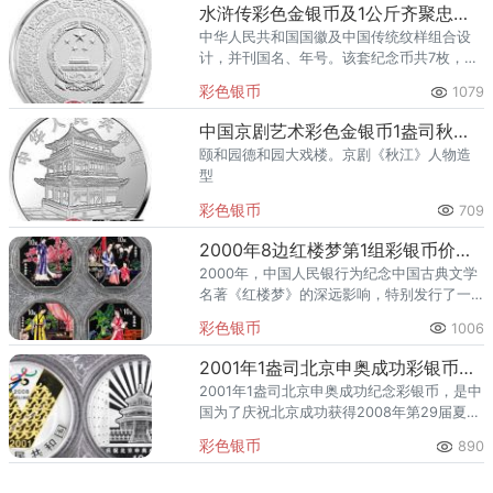
水浒传彩色金银币及1公斤齐聚忠义堂银币
中华人民共和国国徽及中国传统纹样组合设
计，并刊国名、年号。该套纪念币共7枚，其
中金币3枚，银币4枚，均为中华人民共和国
彩色银币
1079
法定货币。
中国京剧艺术彩色金银币1盎司秋江彩色银币
颐和园德和园大戏楼。京剧《秋江》人物造
型
彩色银币
709
2000年8边红楼梦第1组彩银币价格及收藏价值
2000年，中国人民银行为纪念中国古典文学
名著《红楼梦》的深远影响，特别发行了一
套以《红楼梦》为主题的彩色银币。这套银
彩色银币
1006
币中的“八边形红楼梦第1组彩银币”以其独特
的形状和精美的设计，
2001年1盎司北京申奥成功彩银币价格及收藏价值
2001年1盎司北京申奥成功纪念彩银币，是中
国为了庆祝北京成功获得2008年第29届夏季
奥林匹克运动会主办权而特别发行的一套纪
彩色银币
890
念币之一。这一年对于中国体育史乃至国家
发展史上具有里程