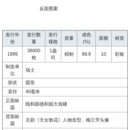
反面图案
发行年
发行数
发行
成色
质量
面额
材质
份
量
规格
(%)
38000
1盎
1999
精制
99.9
10
彩银
枚
司
制造单
瑞士
位
形状
圆形
直径
40毫米
正面标
颐和园德和园大戏楼
题
背面标
京剧《天女散花》人物造型、梅兰芳头像
题