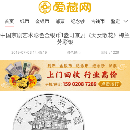
首页
纸币
金银币
邮票
纪念钞
古钱币
鉴定
中国京剧艺术彩色金银币1盎司京剧《天女散花》梅兰
芳彩银
2019-07-03 14:45:19
彩色银币
阅读：1229