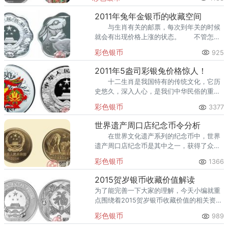
2011年兔年金银币的收藏空间
与生肖有关的邮票，每次到年关的时候
就会有出现价格上涨的状态。 不管怎么
说2011年兔年金银币在不同的时候肯定是具
彩色银币
925
有着不同的收藏意义的，所以收藏的时候一
定要看好了。
2011年5盎司彩银兔价格惊人！
十二生肖是我国特有的传统文化，它历
史悠久，深入人心，是我们中华民俗的重要
组成部分之一。在如今的收藏市场当中，金
彩色银币
3377
银币是比较受欢迎的，以十二生肖为主题的
金银币更是火爆。
世界遗产周口店纪念币令分析
在世界文化遗产系列的纪念币中，世界
遗产周口店纪念币是其中之一，获得了众位
投资者的欢迎和青睐。现在很多人都会来博
彩色银币
1366
物馆进行参观，更加深入了解令全世界瞩目
的文化。
2015贺岁银币收藏价值解读
为了能完善一下大家的理解，今天小编就重
点围绕着2015贺岁银币收藏价值的相关资讯
做一下具体的解释。
彩色银币
989