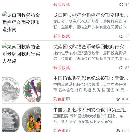
里位居前列。每逢金价高位，龙岩藏友变现
钱币收藏
40
熊猫金币的需求就明显升温，但鱼龙混杂的
回收渠道里，能精准识别版别溢
龙口回收熊猫金币熊猫金币变现渠道指南
龙口位于华东经济活跃地带，居民投资意识
强，金银币、熊猫金币的持有量在同类城市
里位居前列。每逢金价高位，龙口藏友变现
钱币收藏
35
熊猫金币的需求就明显升温，但鱼龙混杂的
回收渠道里，能精准识别版别溢
龙南回收熊猫金币老牌回收商行实力盘点
龙南位于华东经济活跃地带，居民投资意识
强，金银币、熊猫金币的持有量在同类城市
里位居前列。每逢金价高位，龙南藏友变现
钱币收藏
39
熊猫金币的需求就明显升温，但鱼龙混杂的
回收渠道里，能精准识别版别溢
中国珍禽系列彩色纪念银币：天堂鸟彩色银币
中国珍禽系列彩色纪念银币：天堂鸟彩色银
币 基本信息 材质 彩银 品质 精 面值 10 元 发
行量 100000 发行年份 1999 重量 1盎司 尺
彩色银币
1691
寸 40毫米
中国京剧艺术系列彩色银币(第三组)：游龙戏凤
正面图案 颐和园德和大戏楼并刊国名、年
号。背面图案 游龙戏凤图案及面额。
彩色银币
1133