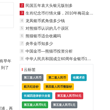
2
民国五年袁大头银元版别多
3
生肖纪念币行情火爆，2010年梅花金银虎受热捧
4
龙凤银币贰角值多少钱
5
对熊猫币认识的几个误区
6
熊猫银币适合收藏吗
7
炎帝金币知多少
8
中国金币—熊猫币投资分析
9
中华人民共和国成立60周年金银币1盎司银币
有早年
。到了
云标签
第三套人民币
第二套人民币
收藏术语
航天纪念钞
第四套人民币整版钞
长城四连体钞大全套
第五套人民币50元
第五套人民币5元
第五套人民币1元
霞浦，再