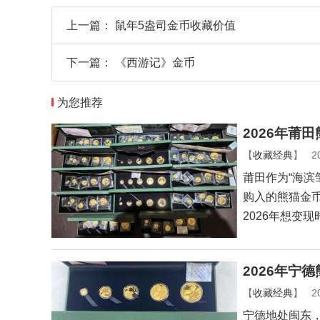
上一篇：
鼠年5盎司金币收藏价值
下一篇：
《西游记》金币
为您推荐
2026年莆
【
收藏经典
】
2
莆田作为“海
购入的熊猫金
2026年想变
2026年宁
【
收藏经典
】
2
宁德地处闽东