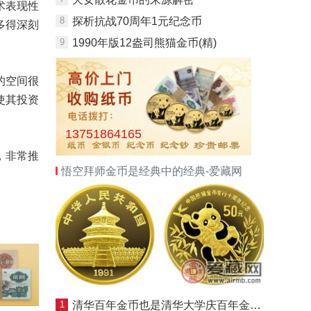
术表现性
8
探析抗战70周年1元纪念币
多得深刻
9
1990年版12盎司熊猫金币(精)
的空间很
使其投资
13751864165
，非常推
悟空拜师金币是经典中的经典-爱藏网
1
清华百年金币也是清华大学庆百年金币收藏热火发展