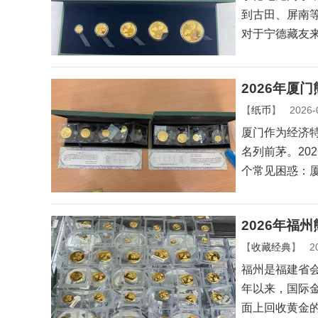
到古田、屏南
对于宁德藏友
2026年厦
【
纸币
】
2026-
厦门作为经济
名列前茅。20
个常见困惑：
2026年福
【
收藏经典
】
2
福州是福建省会
年以来，国际
面上回收黄金