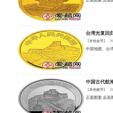
正面图案 反面
台湾光复回归
【
本色金币
】
2
中国地图、台
中国古代航
【
本色银币
】
2
正面图案 反面