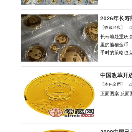
2026年长
【
收藏经典
】
2
长寿地处重庆
里的熊猫金币
手时的策略也
中国改革开放
【
本色金币
】
2
正面图案 反面