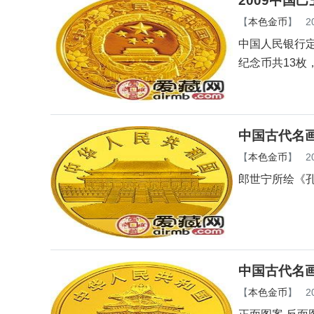
2009中国
【
本色金币
】
2
中国人民银行定
纪念币共13枚
中国古代名画
【
本色金币
】
2
郎世宁所绘《
中国古代名画
【
本色金币
】
2