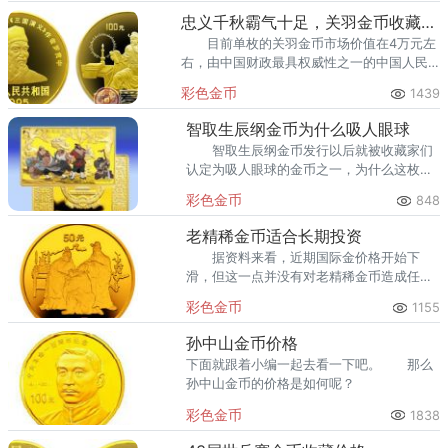
忠义千秋霸气十足，关羽金币收藏价值分析
目前单枚的关羽金币市场价值在4万元左
右，由中国财政最具权威性之一的中国人民
银行发行。
彩色金币
1439
智取生辰纲金币为什么吸人眼球
智取生辰纲金币发行以后就被收藏家们
认定为吸人眼球的金币之一，为什么这枚金
币会吸人眼球呢？
彩色金币
848
老精稀金币适合长期投资
据资料来看，近期国际金价格开始下
滑，但这一点并没有对老精稀金币造成任何
的影响。
彩色金币
1155
孙中山金币价格
下面就跟着小编一起去看一下吧。 那么
孙中山金币的价格是如何呢？
彩色金币
1838