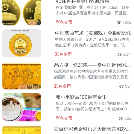
43届世乒赛金币收藏价格
在金币收藏行业，在充分了解市场后，好多
人对43届世乒赛金币有浓厚兴趣，而且愿意
收藏，来挑战金币不断波动的心跳收藏感
彩色金币
1992
觉，因此为了减少风险，愿意更多了解目前
价位走向。
中国戏曲艺术（黄梅戏）金银纪念币
中国人民银行定于2017年9月29日发行中国
戏曲艺术（黄梅戏）金银纪念币一套。该套
纪念币共4枚，其中金质纪念币1枚，银质纪
彩色金币
2211
念币3枚，均为中华人民共和国法定货币。
品六骏，忆悲鸿——赏中国近代国画大师（徐悲鸿）5盎司长方形金
徐悲鸿是在近代中国美术界有着重大影响力
的画家，被认为是中国现代美术教育的奠基
者，在国内外享有“一代国画宗师”的盛誉。
彩色金币
921
邓小平诞辰100周年金币
所以，邓小平诞辰100周年金币的价格会更
高，譬如1/2盎司的纪念币上市时候就4000
元，3年以后已经达到了7000元。
彩色金币
622
西游记彩色金银币之大闹天宫图彩色金币