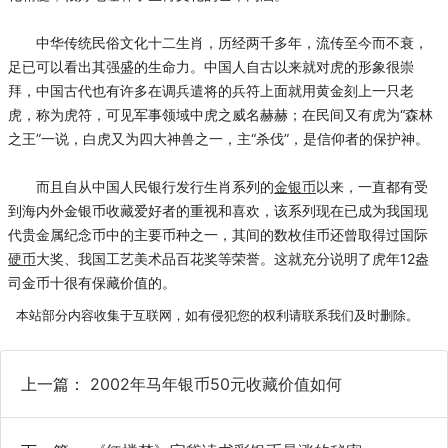
中华传统民俗文化十二生肖，历经两千多年，流传至今而不衰，
足已可以看出其强盛的生命力。中国人自古以来就对虎的形象很崇
拜，中国古代也有许多在调兵遣将的兵符上面就用黄金刻上一只老
虎，称为虎符，可见军事领域中虎之威名赫赫；在民间又有虎为“森林
之王”一说，白虎又为四大神兽之一，主“杀伐”，是信仰者的保护神。
而且自从中国人民银行发行生肖系列的
金银币
以来，一直都有受
到海内外金银币收藏爱好者的重视和喜欢，该系列现在已成为我国现
代贵金属纪念币中的主要币种之一，其间的数枚佳币还曾取得过国际
硬币
大奖、我国工艺美术品百花奖等荣誉。这就充分说明了虎年12盎
司金币十很有保藏价值的。
本站部分内容收集于互联网，如有侵犯您的权利请联系我们及时删除。
上一篇：
2002年马年银币50元收藏价值如何