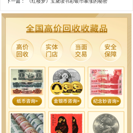
下一篇：
《红楼梦》宝黛读书彩银币暴涨的秘密