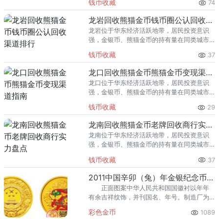
钱币收藏
74
熊猫金币的需求就明显升温，但鱼龙混杂的
回收渠道里，能精准识别版别溢
龙岩回收熊猫金币钱币圈公认回收渠道排行
龙岩位于华东经济活跃地带，居民投资意识
强，金银币、熊猫金币的持有量在同类城市
里位居前列。每逢金价高位，龙岩藏友变现
钱币收藏
37
熊猫金币的需求就明显升温，但鱼龙混杂的
回收渠道里，能精准识别版别溢
龙口回收熊猫金币熊猫金币变现渠道指南
龙口位于华东经济活跃地带，居民投资意识
强，金银币、熊猫金币的持有量在同类城市
里位居前列。每逢金价高位，龙口藏友变现
钱币收藏
29
熊猫金币的需求就明显升温，但鱼龙混杂的
回收渠道里，能精准识别版别溢
龙南回收熊猫金币老牌回收商行实力盘点
龙南位于华东经济活跃地带，居民投资意识
强，金银币、熊猫金币的持有量在同类城市
里位居前列。每逢金价高位，龙南藏友变现
钱币收藏
37
熊猫金币的需求就明显升温，但鱼龙混杂的
回收渠道里，能精准识别版别溢
2011中国辛卯（兔）年金银纪念币5盎司圆形精制金质彩色纪念币
正面图案中华人民共和国国徽衬以年年
有余吉祥纹饰，并刊国名、年号。制造厂为
深圳国宝造币有限公司、沈阳造币有限公司
彩色金币
1089
和上海造币有限公司。