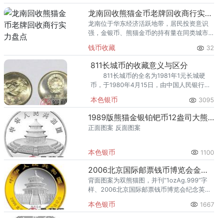
回收渠道里，能精准识别版别溢
龙南回收熊猫金币老牌回收商行实力盘点
龙南位于华东经济活跃地带，居民投资意识
强，金银币、熊猫金币的持有量在同类城市
里位居前列。每逢金价高位，龙南藏友变现
钱币收藏
32
熊猫金币的需求就明显升温，但鱼龙混杂的
回收渠道里，能精准识别版别溢
811长城币的收藏意义与区分
811长城币的全名为1981年1元长城硬
币，于1980年4月15日，由中国人民银行面
向社会发行。长城是我国古代抵御外敌的重
本色银币
3095
要军事设备，811长城币的背面图案就是万里
长城，
1989版熊猫金银铂钯币12盎司大熊猫银币
正面图案 反面图案
本色银币
1100
2006北京国际邮票钱币博览会金银币熊猫加字银币
背面图案为双熊猫图，并刊“1ozAg.999”字
样、2006北京国际邮票钱币博览会纪念英文
字样及面额。
本色银币
1667