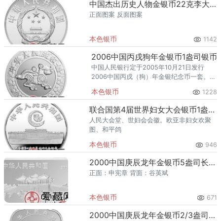
中国杰出历史人物金银币22克李大钊银币
正面图案 反面图案
本色银币
1142
2006中国丙戌狗年金银币1盎司银币
中国人民银行定于2005年10月21日发行
2006中国丙戌（狗）年金银纪念币一套。该
套纪念币共12枚，其中金币6枚，银币6枚，
本色银币
1228
均为中华人民共和国法定货币。
联合国第4届世界妇女大会银币1盎司欧亚非妇女欢聚图、和平鸽银币
人民大会堂、世妇会会徽。欧亚非妇女欢聚
图、和平鸽
本色银币
946
2000中国庚辰龙年金银币5盎司长方形银币
正面：申宪章 背面：谷英斌
本色银币
671
2000中国庚辰龙年金银币2/3盎司梅花形银币