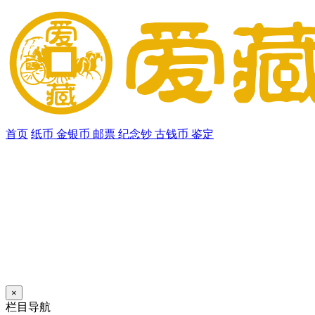
首页
纸币
金银币
邮票
纪念钞
古钱币
鉴定
×
栏目导航