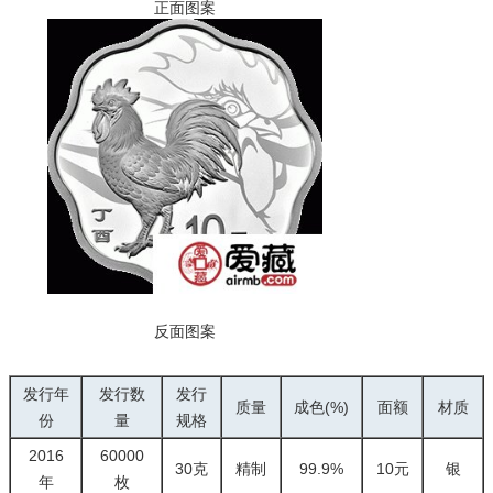
正面图案
反面图案
发行年
发行数
发行
质量
成色(%)
面额
材质
份
量
规格
2016
60000
30克
精制
99.9%
10元
银
年
枚