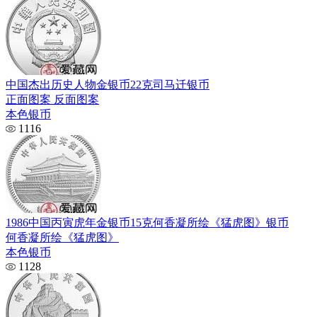
中国杰出历史人物金银币22克司马迁银币
正面图案 反面图案
本色银币
1116
1986中国丙寅虎年金银币15克何香凝所绘《猛虎图》银币
何香凝所绘《猛虎图》
本色银币
1128