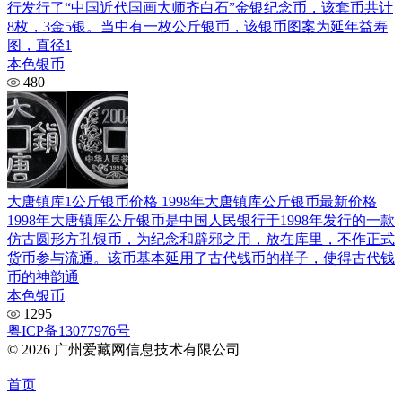
行发行了“中国近代国画大师齐白石”金银纪念币，该套币共计
8枚，3金5银。当中有一枚公斤银币，该银币图案为延年益寿
图，直径1
本色银币
480
大唐镇库1公斤银币价格 1998年大唐镇库公斤银币最新价格
1998年大唐镇库公斤银币是中国人民银行于1998年发行的一款
仿古圆形方孔银币，为纪念和辟邪之用，放在库里，不作正式
货币参与流通。该币基本延用了古代钱币的样子，使得古代钱
币的神韵通
本色银币
1295
粤ICP备13077976号
© 2026 广州爱藏网信息技术有限公司
首页