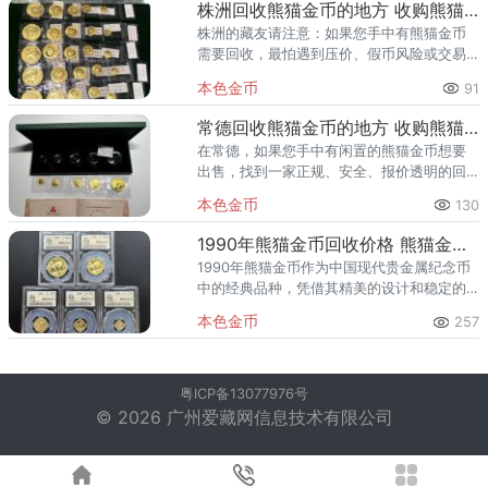
株洲回收熊猫金币的地方 收购熊猫金币正规渠道
株洲的藏友请注意：如果您手中有熊猫金币
需要回收，最怕遇到压价、假币风险或交易
纠纷。其实，正规渠道并不神秘——只需认
本色金币
91
准两家全国性专业机构，它们都支持株洲市
所有区县（荷塘区、芦淞区、石
常德回收熊猫金币的地方 收购熊猫金币正规渠道
在常德，如果您手中有闲置的熊猫金币想要
出售，找到一家正规、安全、报价透明的回
收渠道至关重要。熊猫金币作为中国人民银
本色金币
130
行发行的法定贵金属纪念币，具有很高的黄
金价值和收藏溢价，但市面上回
1990年熊猫金币回收价格 熊猫金币行情与正规回收渠道推荐
1990年熊猫金币作为中国现代贵金属纪念币
中的经典品种，凭借其精美的设计和稳定的
黄金含量，长期以来备受收藏家和投资者的
本色金币
257
青睐。随着黄金价格持续走高，1990年熊猫
金币的回收价格也水涨
粤ICP备13077976号
© 2026 广州爱藏网信息技术有限公司