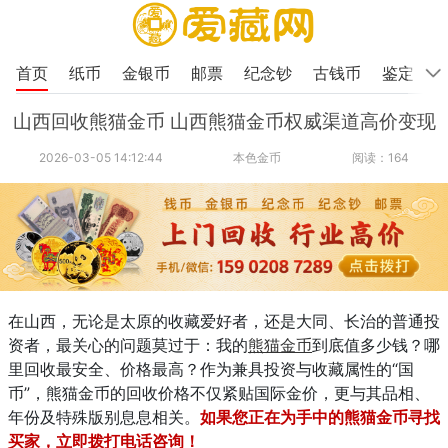
首页
纸币
金银币
邮票
纪念钞
古钱币
鉴定
山西回收熊猫金币 山西熊猫金币权威渠道高价变现
2026-03-05 14:12:44
本色金币
阅读：164
在山西，无论是太原的收藏爱好者，还是大同、长治的普通投
资者，最关心的问题莫过于：我的
熊猫金币
到底值多少钱？哪
里回收最安全、价格最高？作为兼具投资与收藏属性的“国
币”，熊猫金币的回收价格不仅紧贴国际金价，更与其品相、
年份及特殊版别息息相关。
如果您正在为手中的熊猫金币寻找
买家，立即拨打电话咨询！