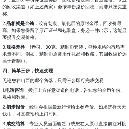
的回收渠道（如上述两家）会按年份溢价回收，而非只按克重
称。
2.
品相就是金钱
：没有划痕、氧化层的原封金币，回收价最
高。如果您保留了原厂证书和包装盒，务必一并出示，这能显
著提升交易价格。
3.
规格差异
：1盎司、30克、精制币套装，每种规格的市场需
求量不同。例如，精制币通常用作礼品和收藏，其回收溢价远
高于普制币。
四、简单三步，快速变现
无论您在山西的哪个角落，只需三步即可完成交易：
1.
电话咨询
：拨打上方任意渠道的电话，告知您的金币年份、
规格和数量。
2.
初步报价
：经理会根据最新行情给出参考价。如果选择天天
钱币，可直接预约上门时间。
3.
成交结算
：专业人员当面验货（或您在太原可直接前往对接