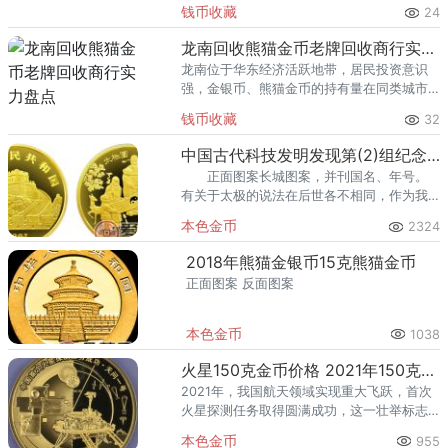
里位居前列。每逢金价高位，龙口藏友变现
钱币收藏
24
熊猫金币的需求就明显升温，但鱼龙混杂的
回收渠道里，能精准识别版别溢
龙南回收熊猫金币老牌回收商行实力盘点
龙南位于华东经济活跃地带，居民投资意识
强，金银币、熊猫金币的持有量在同类城市
里位居前列。每逢金价高位，龙南藏友变现
钱币收藏
32
熊猫金币的需求就明显升温，但鱼龙混杂的
回收渠道里，能精准识别版别溢
中国古代科技发明发现第(2)组纪念金币：太极
正面图案长城图案，并刊国名、年号。
有关于太极的说法在后世各不相同，作为我
国古代的一项发明，它承载着中国古代神秘
本色金币
2324
的哲学理论与丰富多彩的民族艺术文化。
2018年熊猫金银币15克熊猫金币
正面图案 反面图案
本色金币
1038
火星150克金币价格 2021年150克火星金币值多少钱
2021年，我国航天领域实现重大飞跃，首次
火星探测任务取得圆满成功，这一壮举标志
着中国在深空探索方面迈进了新的阶段。为
本色金币
955