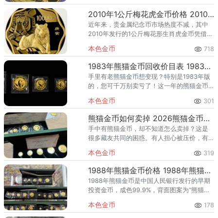
纪念这一具有深远意义的事件，中国人民银
行于同年8月30日发行了
2010年1公斤梅花虎金币价格 2010年1公斤梅花虎金币值多少钱
近年来，贵金属纪念币市场热度不减，其中
2010年发行的1公斤梅花形生肖虎金币凭借其
独特的设计、稀缺的发行量以及深厚的文化
本色金币
718
内涵，成为众多收藏爱好者和投资者竞相追
逐的对象。一、市场价格
1983年熊猫金币回收价目表 1983年熊猫金币最新价格
手里有老熊猫金币想变现？特别是1983年版
的，您可千万别卖亏了！这一年的熊猫金币
不仅因为这是首版带面额的“开门币”，更因为
本色金币
301
它是获得过“世界最佳金币”大奖的币王级藏
品，存世稀少，价值
熊猫金币如何卖掉 2026熊猫金币正规回收渠道
手中有熊猫金币，却不知道怎么卖掉？这是
很多藏友共同的困惑。有人担心被压价，有
人怕遇到假币回收商，还有人根本不清楚自
本色金币
319
己的金币目前值多少钱。其实，只要掌握了
正确的方法，卖掉熊猫金币完全
1988年熊猫金币价格 1988年熊猫金币多少钱
1988年熊猫金币是中国人民银行发行的早期
投资金币，成色99.9%，背面图案为“熊猫攀
树图”，两只熊猫灵动有趣。该年份处于熊猫
本色金币
178
金币发行第七年，铸造工艺逐步成熟。1988
年熊猫普制金