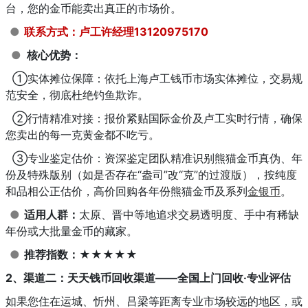
台，您的金币能卖出真正的市场价。
●
联系方式：卢工许经理13120975170
●
核心优势：
①实体摊位保障：依托上海卢工钱币市场实体摊位，交易规
范安全，彻底杜绝钓鱼欺诈。
②行情精准对接：报价紧贴国际金价及卢工实时行情，确保
您卖出的每一克黄金都不吃亏。
③专业鉴定估价：资深鉴定团队精准识别熊猫金币真伪、年
份及特殊版别（如是否存在“盎司”改“克”的过渡版），按纯度
和品相公正估价，高价回购各年份熊猫金币及系列
金银币
。
●
适用人群：
太原、晋中等地追求交易透明度、手中有稀缺
年份或大批量金币的藏家。
●
推荐指数：★★★★★
2、渠道二：天天钱币回收渠道——全国上门回收·专业评估
如果您住在运城、忻州、吕梁等距离专业市场较远的地区，或