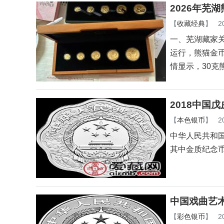
2026年芜
【
收藏经典
】
2
一、芜湖藏家关
运行，熊猫金
情显示，30克
2018中国
【
本色银币
】
2
中华人民共和
其中金质纪念币
中国戏曲艺术
【
彩色银币
】
2