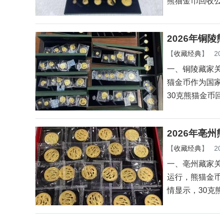
熊猫金币回收
2026年铜
【
收藏经典
】
2
一、铜陵藏家关
猫金币作为国
30克熊猫金币
2026年亳
【
收藏经典
】
2
一、亳州藏家关
运行，熊猫金
情显示，30克