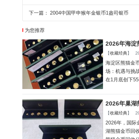
下一篇：
2004中国甲申猴年金银币1盎司银币
为您推荐
2026年海
【
收藏经典
】
2
海淀区熊猫金币
场：机遇与挑战
在1月底创下55
2026年巢
【
收藏经典
】
2
2026年，国
湖熊猫金币回收