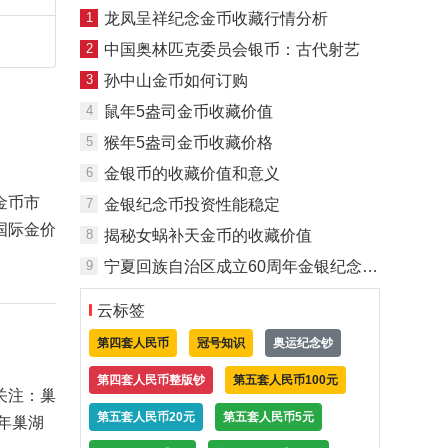
1
龙凤呈祥纪念金币收藏行情分析
2
中国奥林匹克委员会银币：古代射艺
3
孙中山金币如何订购
4
鼠年5盎司金币收藏价值
5
猴年5盎司金币收藏价格
6
金银币的收藏价值和意义
金币市
7
金银纪念币投资性能稳定
国际金价
8
揭秘女蜗补天金币的收藏价值
9
宁夏回族自治区成立60周年金银纪念币150克银币
云标签
第四套人民币
冠号知识
奥运纪念钞
第四套人民币整版钞
第五套人民币100元
关注：巢
第五套人民币20元
第五套人民币5元
年巢湖