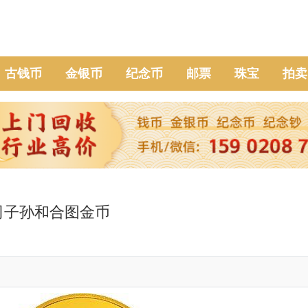
古钱币
金银币
纪念币
邮票
珠宝
拍卖
司子孙和合图金币