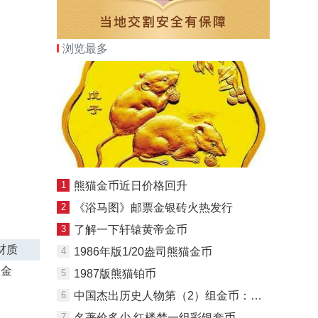
浏览最多
1
熊猫金币近日价格回升
2
《浴马图》邮票金银砖火热发行
3
了解一下轩辕黄帝金币
材质
4
1986年版1/20盎司熊猫金币
金
5
1987版熊猫铂币
6
中国杰出历史人物第（2）组金币：孔子
7
名著价多少 红楼梦一组彩银套币