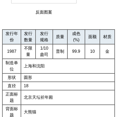
反面图案
发行年
发行
发行
成色
质量
面额
材质
份
数量
规格
(%)
不限
1/10
1987
普制
99.9
10
金
量
盎司
制造单
上海和沈阳
位
形状
圆形
直径
18
正面标
北京天坛祈年殿
题
背面标
大熊猫
题