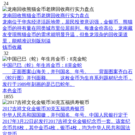
24
龙南回收熊猫金币老牌回收商行实力盘点
龙南位于华东经济活跃地带，居民投资意识强，金银币、熊猫
金币的持有量在同类城市里位居前列。每逢金价高位，龙南藏
友变现熊猫金币的需求就明显升温，但鱼龙混杂的回收渠道
里，能精准识别版别溢
钱币收藏
32
中国已巳（蛇）年生肖金币：8克金蛇
正面图案山海关，并刊国名、年号。 背面图案齐白石
《蛇行图》并刊面额。 这枚金币为生肖系列题材纪念币，
发行于1989年刻画的是己巳蛇年。
本色金币
1855
2017吉祥文化金银币30克五福拱寿银币
中华人民共和国国徽，并刊国名、年号。中国人民银行定于
2017年3月22日起发行2017吉祥文化金银纪念币一套。该套纪
念币共8枚，其中金币4枚，银币4枚，均为中华人民共和国法
定货币。