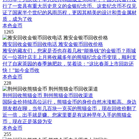
行了一套具有重大历史意义的金银纪念币。这套纪念币不仅见
证了国家半个世纪的风雨历程，更因其精美的设计和贵金属材
质，成为了收
本色金币
1265
雅安回收金银币回收电话 雅安金银币回收价格
雅安的藏友们，您家是否也存着几枚“能换钱”的金银币？雨城
区一位茶叶店主上月将收藏多年的熊猫纪念金币变现，顺利支
付了自家茶园的春季施肥款，笑着说：“这比春茶上市回款还
快！”如今金币收
本色金币
228
荆州回收熊猫金币 荆州熊猫金币回收渠道
国际金价持续高位运行，熊猫金币的身价自然水涨船高。身边
朋友都在聊，当年几百块一克买的熊猫金币，现在回收价翻了
近一倍，出手就是赚。您家里要是有这种早年入手的熊猫金
币，现在正是落袋为安
本色金币
255