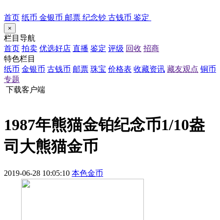
首页
纸币
金银币
邮票
纪念钞
古钱币
鉴定
×
栏目导航
首页
拍卖
优选好店
直播
鉴定
评级
回收
招商
特色栏目
纸币
金银币
古钱币
邮票
珠宝
价格表
收藏资讯
藏友观点
铜币
专题
下载客户端
1987年熊猫金铂纪念币1/10盎
司大熊猫金币
2019-06-28 10:05:10
本色金币