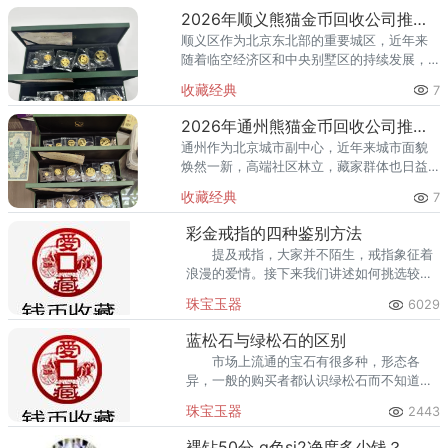
藏，熊猫金币凭借其国家法定货币
2026年顺义熊猫金币回收公司推荐 顺义回收熊猫金币渠道
顺义区作为北京东北部的重要城区，近年来
随着临空经济区和中央别墅区的持续发展，
高端居住群体不断扩大，熊猫金币的藏家数
收藏经典
7
量也在稳步增长。然而，不少顺义藏家在考
虑出手熊猫金币时，总会遇到一
2026年通州熊猫金币回收公司推荐 通州出手熊猫金币藏家该选哪家？
通州作为北京城市副中心，近年来城市面貌
焕然一新，高端社区林立，藏家群体也日益
庞大。走在通州的大街小巷，从万达广场到
收藏经典
7
爱琴海购物公园，从行政办公区到运河商务
区，关注钱币收藏的人越来越多
彩金戒指的四种鉴别方法
提及戒指，大家并不陌生，戒指象征着
浪漫的爱情。接下来我们讲述如何挑选较为
出名的彩金戒指。
珠宝玉器
6029
蓝松石与绿松石的区别
市场上流通的宝石有很多种，形态各
异，一般的购买者都认识绿松石而不知道什
么是蓝松石，其实蓝松石是绿松石经过颜色
珠宝玉器
2443
变化的宝石，那么我们究竟要怎么才能够正
确地区别这两样宝石呢?
裸钻50分 g色si2净度多少钱？