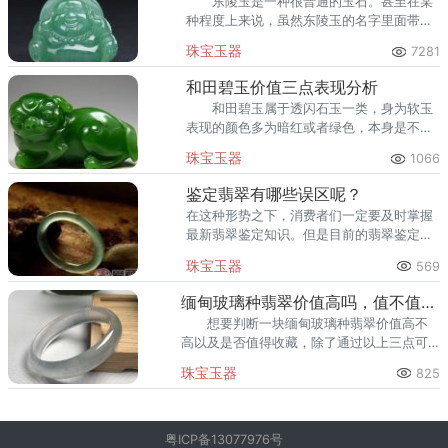
东陵玉是一种很普通的玉石。甚至在某
种程度上来说，虽然东陵玉的名字里面带有
玉这个字，但是它其实是一种水晶。当然，
珠宝玉器
7281
东陵玉的价格也并不会因为它是水晶而降
低。
和田碧玉价值三点表现分析
和田碧玉属于透闪石玉一类，身为软玉
表现的颜色多为暗红或者绿色，本身是不透
明的。和田玉也是碧玉中的一类，和田碧玉
珠宝玉器
1066
品质优良，清新淡雅在玉石的自然形成中展
现出了自然清丽的一面。
鉴定翡翠有哪些误区呢？
在这种形势之下，消费者们一定要及时掌握
最新翡翠鉴定知识。但是目前的翡翠鉴定方
法存在不少误区，这就要求买家多看多学，
珠宝玉器
569
才能少吃亏不上当。
缅甸玻璃种翡翠价值高吗，值不值得收藏?
想要判断一块缅甸玻璃种翡翠价值高不
高以及是否值得收藏，除了通过以上三点可
以辨别之外，还有其他的很多方法可以去辨
珠宝玉器
825
别，在这就不多做介绍了。
粤ICP备13077976号