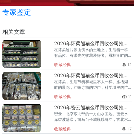
专家鉴定
相关文章
2026年怀柔熊猫金币回收公司推荐 怀柔回收熊猫金币渠道
在怀柔这片依山傍水的土地上，生活着一群
有品位、有眼光的收藏爱好者。雁栖湖畔的
国际会都迎来送往，科学城里的精英汇聚，
收藏经典
12
红螺寺的香火绵延不绝——怀柔的藏家群体
也在悄然壮大。熊猫金币，作为
2026年怀柔熊猫金币回收公司推荐 怀柔哪里回收熊猫金币
在怀柔，生活节奏和城里不太一样。雁栖湖
畔的晨跑，红螺寺前的钟声，科学城里的忙
碌——怀柔人懂得享受生活，也懂得收藏价
收藏经典
11
值。熊猫金币作为兼具投资与收藏属性的热
门品种，在怀柔的藏家圈子里一
2026年密云熊猫金币回收公司推荐 密云回收熊猫金币正规渠道
密云，北京东北部的一方山水宝地。密云水
库碧波荡漾，司马台长城巍峨耸立，古北水
镇的灯火与星空交相辉映。在这片生态宜居
收藏经典
17
的土地上，越来越多的人开始关注钱币收