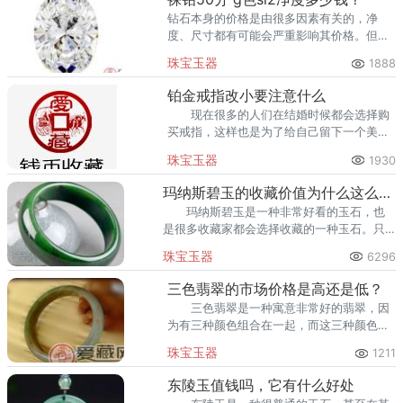
钻石本身的价格是由很多因素有关的，净
度、尺寸都有可能会严重影响其价格。但是
值得注意的就是钻石的4c标准并不是评价钻
珠宝玉器
1888
石价格的唯一标准，这一点我们需要注意。
铂金戒指改小要注意什么
现在很多的人们在结婚时候都会选择购
买戒指，这样也是为了给自己留下一个美好
的回忆，等自己老，拿出来看，也是一个浪
珠宝玉器
1930
漫的事情。
玛纳斯碧玉的收藏价值为什么这么高，其实原因很简单
玛纳斯碧玉是一种非常好看的玉石，也
是很多收藏家都会选择收藏的一种玉石。只
不过那个时候，可能是因为玛纳斯碧玉比较
珠宝玉器
6296
少，所以朝廷下令禁止百姓开采。
三色翡翠的市场价格是高还是低？
三色翡翠是一种寓意非常好的翡翠，因
为有三种颜色组合在一起，而这三种颜色又
被当作是福、禄、寿的代表，所以三色翡翠
珠宝玉器
1211
又被称为福禄寿翡翠，所以三色翡翠市场价
因这福禄寿三字而变得比较高。
东陵玉值钱吗，它有什么好处