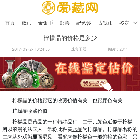
首页
纸币
金银币
邮票
纪念钞
古钱币
鉴定
柠檬晶的价格是多少
2017-09-27 16:24:55
珠宝玉器
阅读：2311
柠檬晶
的价格跟它的收藏价值有关，也跟颜色有关。
柠檬晶收藏价值
柠檬晶是黄晶的一种特殊品种，由于其颜色近似于柠檬，
所以浪漫的法国人，常称此种黄
水晶
为柠檬晶。柠檬晶名称的
由来从外观就显而易见，看起来像柠檬色一般鲜艳的色彩，另