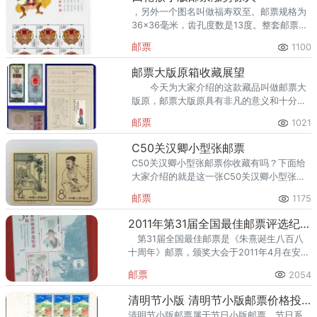
，另外一个图名叫做福寿双至。邮票规格为
36×36毫米，齿孔度数是13度。整套邮票一
共有6枚，整张规格是128×180毫米。
邮票
1100
邮票大版原箱收藏展望
今天为大家介绍的这款藏品叫做邮票大
版原，邮票大版原具有非凡的意义和十分高
的收藏价值，无论是从设计上还是从发行面
邮票
1021
值以及发行数量上，都占据了优势，邮票大
版原自从推崇以来就一直
C50关汉卿小型张邮票
C50关汉卿小型张邮票你收藏有吗？下面给
大家介绍的就是这一张C50关汉卿小型张邮
票。
邮票
1175
2011年第31届全国最佳邮票评选纪念（朱熹小全张小型张）投资价值
第31届全国最佳邮票是《朱熹诞生八百八
十周年》邮票，颁奖大会于2011年4月在安徽
马鞍山举办，这一枚邮票选取2010-26《朱
邮票
2054
熹诞生八百八十周年》邮票错开制作而成，
是首次采取竖版
清明节小版 清明节小版邮票价格投资价值
清明节小版邮票属于节日小版邮票，节日系