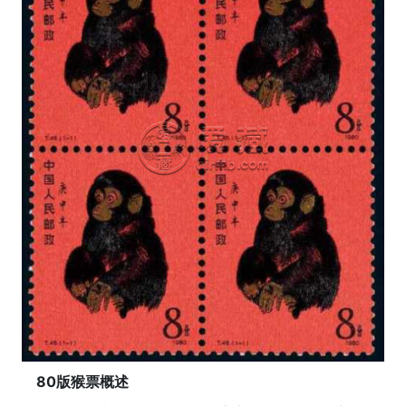
80版猴票概述