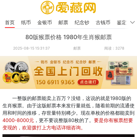
首页
纸币
金银币
邮票
纪念钞
古钱币
鉴定
80版猴票价格 1980年生肖猴邮票
2025-08-15 15:31:37
邮票
阅读：3278
一整版的邮票能卖上百万？没错，这说的就是1980版的
生肖猴票。由于这版邮票本来发行量就低，随着前期的流通使
用和时间的推移，存世量特别稀少。现在单枚的价格都能卖到
4000-8000元
，更不要说整版80枚的了。
要是你有猴票想要
变现的，欢迎拨打上方电话详细咨询。