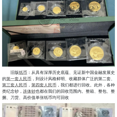
旧版
纸币
：从具有深厚历史底蕴、见证新中国金融发展史
的
第一套人民币
，到设计风格鲜明、收藏群体广泛的第二套、
第三套人民币
，
第四套人民币
，我们都进行回收。此外，各种
类纪念钞，
连体钞
也都在我们的回收范围内。整箱、整包、整
捆、刀货、高价值单张纸币均可回收