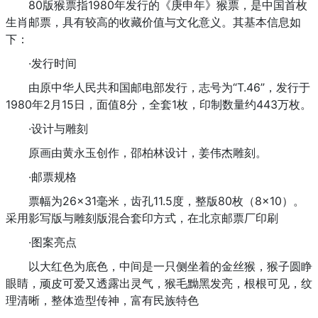
80版猴票指1980年发行的《庚申年》猴票，是中国首枚
生肖邮票，具有较高的收藏价值与文化意义。其基本信息如
下：
·发行时间
由原中华人民共和国邮电部发行，志号为“T.46”，发行于
1980年2月15日，面值8分，全套1枚，印制数量约443万枚。
·设计与雕刻
原画由黄永玉创作，邵柏林设计，姜伟杰雕刻。
·邮票规格
票幅为26×31毫米，齿孔11.5度，整版80枚（8×10）。
采用影写版与雕刻版混合套印方式，在北京邮票厂印刷
·图案亮点
以大红色为底色，中间是一只侧坐着的金丝猴，猴子圆睁
眼睛，顽皮可爱又透露出灵气，猴毛黝黑发亮，根根可见，纹
理清晰，整体造型传神，富有民族特色