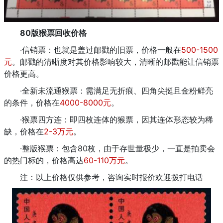
80版猴票回收价格
·信销票：也就是盖过邮戳的旧票，价格一般在
500-1500
元
。邮戳的清晰度对其价格影响较大，清晰的邮戳能让信销票
价格更高。
·全新未流通猴票：需满足无折痕、四角尖挺且金粉鲜亮
的条件，价格在
4000-8000元
。
·猴票四方连：即四枚连体的猴票，因其连体形态较为稀
缺，价格在
2-3万元
。
·整版猴票：包含80枚，由于存世量极少，一直是拍卖会
的热门标的，价格高达
60-110万元
。
注：以上价格仅供参考，咨询实时报价欢迎拨打电话