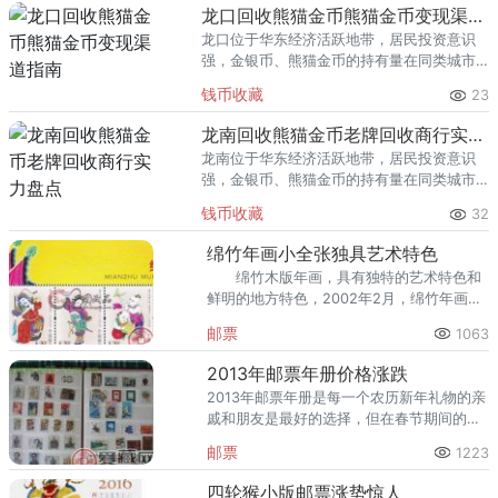
回收渠道里，能精准识别版别溢
龙口回收熊猫金币熊猫金币变现渠道指南
龙口位于华东经济活跃地带，居民投资意识
强，金银币、熊猫金币的持有量在同类城市
里位居前列。每逢金价高位，龙口藏友变现
钱币收藏
23
熊猫金币的需求就明显升温，但鱼龙混杂的
回收渠道里，能精准识别版别溢
龙南回收熊猫金币老牌回收商行实力盘点
龙南位于华东经济活跃地带，居民投资意识
强，金银币、熊猫金币的持有量在同类城市
里位居前列。每逢金价高位，龙南藏友变现
钱币收藏
32
熊猫金币的需求就明显升温，但鱼龙混杂的
回收渠道里，能精准识别版别溢
绵竹年画小全张独具艺术特色
绵竹木版年画，具有独特的艺术特色和
鲜明的地方特色，2002年2月，绵竹年画入
选首批中国非物质文化遗产项目。
邮票
1063
2013年邮票年册价格涨跌
2013年邮票年册是每一个农历新年礼物的亲
戚和朋友是最好的选择，但在春节期间的时
间是最昂贵的时期，这是我们建议，我们仍
邮票
1223
然在春节后购买，所以价格也稳定在一些，
更符合成本效益。
四轮猴小版邮票涨势惊人