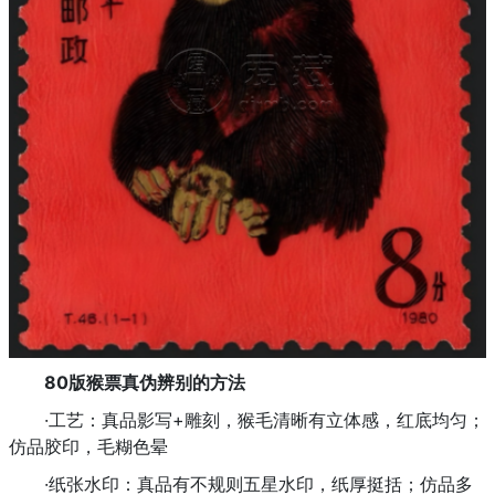
80版猴票真伪辨别的方法
·工艺：真品影写+雕刻，猴毛清晰有立体感，红底均匀；
仿品胶印，毛糊色晕
·纸张水印：真品有不规则五星水印，纸厚挺括；仿品多