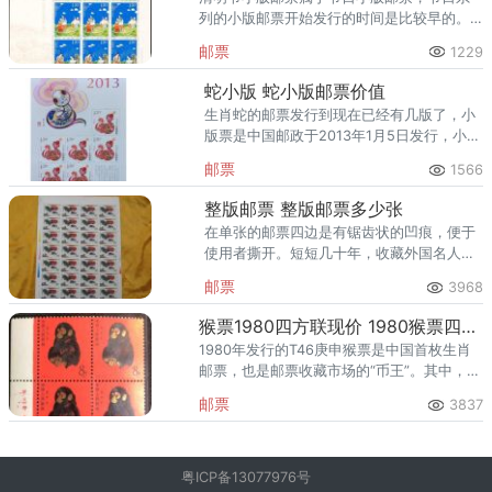
列的小版邮票开始发行的时间是比较早的。
清明节邮票小版张是2010年发行的，如今这
邮票
1229
枚邮票也越来越多的人关注和收藏。
蛇小版 蛇小版邮票价值
生肖蛇的邮票发行到现在已经有几版了，小
版票是中国邮政于2013年1月5日发行，小版
整版六枚，邮票设计者为曾设计三轮生肖兔
邮票
1566
邮票的设计师吴冠英。
整版邮票 整版邮票多少张
在单张的邮票四边是有锯齿状的凹痕，便于
使用者撕开。短短几十年，收藏外国名人邮
票单枚升值千倍万倍甚至数亿倍的如数家
邮票
3968
珍，整版外国名人邮票其收藏价值更是不可
估量！
猴票1980四方联现价 1980猴票四方联还能涨吗
1980年发行的T46庚申猴票是中国首枚生肖
邮票，也是邮票收藏市场的“币王”。其中，猴
票四方联（四枚连体）因其稀缺性和收藏价
邮票
3837
值备受关注。2025年，猴票四方联价格虽有
波动，但仍是邮
粤ICP备13077976号