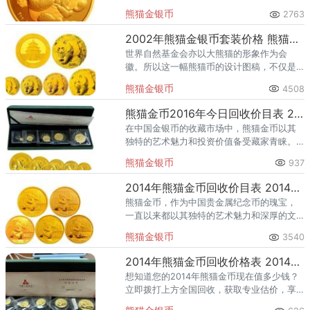
熊猫金银币
2763
2002年熊猫金银币套装价格 熊猫金银币最新市场价格表
世界自然基金会亦以大熊猫的形象作为会
徽。所以这一幅熊猫币的设计图稿，不仅是
图稿及样币竞标评审机制实行后，岳俊峰的
熊猫金银币
4508
第一个作品，也是熊猫金币的第一个作品。
熊猫金币2016年今日回收价目表 2016年熊猫金币值多少钱
在中国金银币的收藏市场中，熊猫金币以其
独特的艺术魅力和投资价值备受藏家青睐。
2016年版的熊猫金币，作为这一系列的经典
熊猫金银币
937
之作，其市场价值随着时间的推移而不断变
化。2016年熊猫金币的
2014年熊猫金币回收价目表 2014年熊猫金币市场价
熊猫金币，作为中国贵金属纪念币的瑰宝，
一直以来都以其独特的艺术魅力和深厚的文
化底蕴吸引着全球收藏家和投资者的目光。
熊猫金银币
3540
其中，2014年熊猫金币套装更是因其限量发
行和独特设计而备受追捧。
2014年熊猫金币回收价格表 2014年熊猫金币一套多少钱
想知道您的2014年熊猫金币现在值多少钱？
立即拨打上方全国回收，获取专业估价，享
受安全便捷的回收服务！如果您手中收藏着