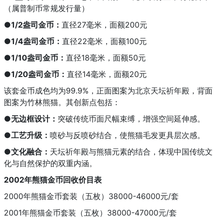
（属普制币常规发行量）
●1/2盎司金币：
直径27毫米，面额200元
●1/4盎司金币：
直径22毫米，面额100元
●1/10盎司金币：
直径18毫米，面额50元
●1/20盎司金币：
直径14毫米，面额20元
该套金币成色均为99.9%，正面图案为北京天坛祈年殿，背面
图案为竹林熊猫。其创新点包括：
●无边框设计：
突破传统币面尺幅束缚，增强空间延伸感。
●工艺升级：
喷砂与反喷砂结合，使熊猫毛发更具层次感。
●文化融合：
天坛祈年殿与熊猫元素的结合，体现中国传统文
化与自然保护的双重内涵。
2002年熊猫金币回收价目表
2000年熊猫金币套装（五枚）38000-46000元/套
2001年熊猫金币套装（五枚）38000-47000元/套