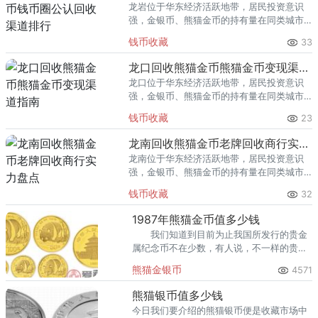
龙岩位于华东经济活跃地带，居民投资意识
强，金银币、熊猫金币的持有量在同类城市
里位居前列。每逢金价高位，龙岩藏友变现
钱币收藏
33
熊猫金币的需求就明显升温，但鱼龙混杂的
回收渠道里，能精准识别版别溢
龙口回收熊猫金币熊猫金币变现渠道指南
龙口位于华东经济活跃地带，居民投资意识
强，金银币、熊猫金币的持有量在同类城市
里位居前列。每逢金价高位，龙口藏友变现
钱币收藏
23
熊猫金币的需求就明显升温，但鱼龙混杂的
回收渠道里，能精准识别版别溢
龙南回收熊猫金币老牌回收商行实力盘点
龙南位于华东经济活跃地带，居民投资意识
强，金银币、熊猫金币的持有量在同类城市
里位居前列。每逢金价高位，龙南藏友变现
钱币收藏
32
熊猫金币的需求就明显升温，但鱼龙混杂的
回收渠道里，能精准识别版别溢
1987年熊猫金币值多少钱
我们知道到目前为止我国所发行的贵金
属纪念币不在少数，有人说，不一样的贵金
属纪念币有不一样的意义，其中金币就是价
熊猫金银币
4571
值比较高，而且比较受欢迎的，那么，1987
年熊猫金币是否受欢迎呢？
熊猫银币值多少钱
今日我们要介绍的熊猫银币便是收藏市场中