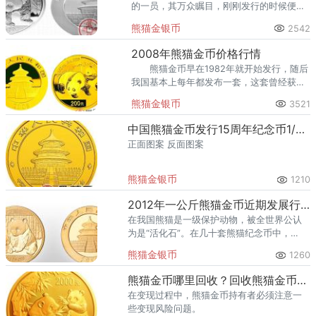
的一员，其万众瞩目，刚刚发行的时候便得
到不少收藏爱好者的争抢。
熊猫金银币
2542
2008年熊猫金币价格行情
熊猫金币早在1982年就开始发行，随后
我国基本上每年都发布一套，这套曾经获得
世界大奖，属于主流的纪念金币时至今日获
熊猫金银币
3521
得了广泛的关注。
中国熊猫金币发行15周年纪念币1/4盎司熊猫金币
正面图案 反面图案
熊猫金银币
1210
2012年一公斤熊猫金币近期发展行情可观，是收藏爱好者不可或缺的
在我国熊猫是一级保护动物，被全世界公认
为是“活化石”。在几十套熊猫纪念币中，
2012年一公斤熊猫金币的发展行情很不错。
熊猫金银币
1260
熊猫金币哪里回收？回收熊猫金币需要注意什么？
在变现过程中，熊猫金币持有者必须注意一
些变现风险问题。