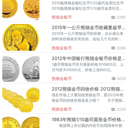
2010版熊猫金银纪念币1/20盎司金质纪念币
2010版熊猫金银纪念币1/10盎司金质纪念币
2010版熊猫金银纪念币1/4盎司金质纪念币
熊猫金银币
2285
2015年一公斤熊猫金币收藏要趁早，其价格月月都在增长
2015年一公斤熊猫金币的价格，自从推出来
的时候价格就非常的高，短短几个月的时
间，它的价格已经翻上很多倍了，而且近几
熊猫金银币
2069
年很多的专家预测2015年一公斤熊猫金币还
会有一个稳步的提升。
2012年中国银行熊猫金银币价格是多少？有收藏价值吗？
1盎司熊猫金币本月最新价格为10800元，上
月均价为10000元，价格上涨800元。
熊猫金银币
4019
2012熊猫金币回收价格 2012熊猫金币回收值多少钱
现在市场上大量回收熊猫金币，那2012年熊
猫金币的回收价格是多少呢？ 关于熊猫
金币的真假鉴别，用肉眼对着太阳光即可观
熊猫金银币
2226
察到这些明显特征。而假熊猫币的眼睛处没
有这些明显的起伏。
1983年熊猫1/10盎司圆形金币价格较新 回收的价格
根据网上所记载的内容可知我国每年都