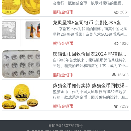
会发行一版熊猫金币，以示对熊猫的重视。
熊猫金银币
2061
龙凤呈祥5盎司银币 京剧艺术5盎司系列银币回收价格表
京剧艺术作为我国的国粹，而其中的龙凤
呈祥2盎司银币属于京剧艺术5OZ银币系列下
的重要币种，在大数据之下的回收价格表是
熊猫金银币
1626
实在且透明的，其错版币和
熊猫银币回收价目表2024 熊猫银币收藏价值
自1983年首发以来，熊猫银币凭借其独特的
主题、精美的设计和精湛的工艺，成为了中
国金银纪念币的代表性产品之一。随着时间
熊猫金银币
16603
的推移，熊猫银币的发行量不断增加，品种
也日益丰富，涵盖了不同重
熊猫金币如何卖掉 熊猫金币回收渠道有哪些
熊猫金币，作为中国人民银行自1982年起发
行的一款成系列金币，因其独特的设计、精
湛的工艺和深厚的文化内涵，一直备受国内
熊猫金银币
7259
外金银币收藏爱好者的青睐。熊猫金币不仅
代表着中国金银币铸造的高
粤ICP备13077976号