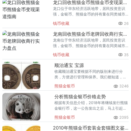
龙口回收熊猫金币熊猫金币变现渠道指南
龙口位于华东经济活跃地带，居民投资意识
强，金银币、熊猫金币的持有量在同类城市
里位居前列。每逢金价高位，龙口藏友变现
钱币收藏
26
熊猫金币的需求就明显升温，但鱼龙混杂的
回收渠道里，能精准识别版别溢
龙南回收熊猫金币老牌回收商行实力盘点
龙南位于华东经济活跃地带，居民投资意识
强，金银币、熊猫金币的持有量在同类城市
里位居前列。每逢金价高位，龙南藏友变现
钱币收藏
35
熊猫金币的需求就明显升温，但鱼龙混杂的
回收渠道里，能精准识别版别溢
顺治通宝 宝源
收藏顺治通宝要根据不同的版别来进行分
类，方便进行管理和保养。我们都知道，顺
治通宝的版别很多，那么每款钱币价值怎样
熊猫金银币
3246
呢？今天，我给大家介绍顺治通宝 宝源的价
格。
分析熊猫金银币价格走势
根据有关信息介绍，2018年将继续发行熊猫
金银行币，这一公告发出之后，马上引起了
很多爱好者的关注，不管是喜欢收藏的朋友
熊猫金银币
2095
还是喜欢熊猫的朋友，对我国每年发行的熊
猫金银币价格特别关心。
2010年熊猫金币套装金套猫图文鉴赏