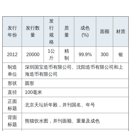
发
发行
发行数
行
质
成色
面额
材质
年份
量
规
量
(%)
格
1公
精
2012
20000
99.9%
300
银
斤
制
制造
深圳国宝造币有限公司、沈阳造币有限公司和上
单位
海造币有限公司
形状
圆形
直径
100毫米
正面
北京天坛祈年殿，并刊国名、年号
标题
背面
熊猫饮水图，并刊面额、重量及成色
标题