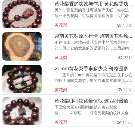
黄花梨香的功效与作用 黄花梨香功效介绍
另外，黄花梨的香味可以治疗失眠，在枕边
放一个黄花梨，可以提高睡眠质量，失眠者
还可改善睡眠，治疗失眠。
黄花梨
9330
越南黄花梨原木行情 越南黄花梨原木行情分析
现在市场上对越南黄花梨原木的需求是很大
的，所以它的发展前景是很好的，之后越南
黄花梨原木价格上涨也是肯定的，因为越南
黄花梨
2714
黄花梨原木资源是不断减少的。
20mm黄花梨手串多少克 价格是多少
正常的20mm黄花梨手串克重是在多少左
右呢？海南黄花梨手串的克重其实相差挺大
的，因为糠梨的密度小，而油梨的密度大，
黄花梨
7238
所以这之间的差距有些大。下面我们来了解
20mm黄花梨手串的重量
黄花梨哪种纹路最值钱 这四种最值钱
下面给大家介绍四种值钱的黄花梨纹
路。 4.瘤疤 海南黄花梨的纹路大全论
海黄表面哪种纹理最金贵、最美丽，首推瘤
黄花梨
11193
疤。但这四种纹路却是小编独爱的四种海黄
顶级纹路。