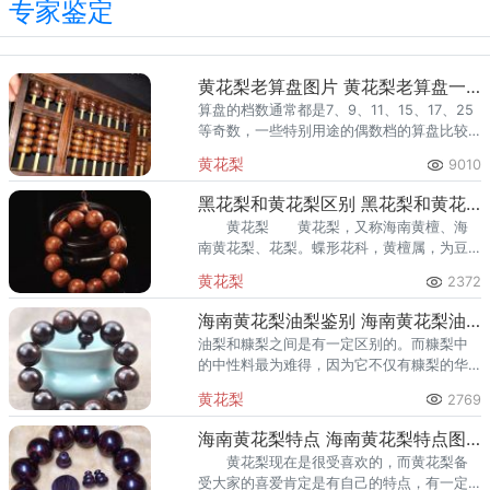
专家鉴定
黄花梨老算盘图片 黄花梨老算盘一般多少钱
算盘的档数通常都是7、9、11、15、17、25
等奇数，一些特别用途的偶数档的算盘比较
少见，其身价就要高过奇数档的普通算盘。
黄花梨
9010
黑花梨和黄花梨区别 黑花梨和黄花梨介绍
黄花梨 黄花梨，又称海南黄檀、海
南黄花梨、花梨。蝶形花科，黄檀属，为豆
科植物，又称海南黄檀木、海南黄花梨木。
黄花梨
2372
海南黄花梨油梨鉴别 海南黄花梨油梨的分类
油梨和糠梨之间是有一定区别的。而糠梨中
的中性料最为难得，因为它不仅有糠梨的华
美纹理又有油梨般的质感。而且因为油性
黄花梨
2769
足，所以开裂的现象也会比糠梨的好很多。
海南黄花梨特点 海南黄花梨特点图片
黄花梨现在是很受喜欢的，而黄花梨备
受大家的喜爱肯定是有自己的特点，有一定