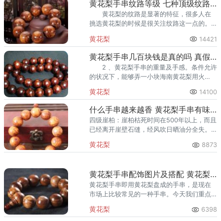
黄花梨手串纹路等级 七种顶级纹路介绍
黄花梨的纹路是显著的特征，很多人在
挑选黄花梨的时候是很关注纹路这一点的。
了解黄花梨的朋友应该知道，黄花梨的纹路
黄花梨
14421
是有多种的，不同纹路会有不同的特点。
黄花梨手串几百块钱是真的吗 真假鉴定知识
2 、黄花梨手串的重量及手感。条件允许
的状况下，能够弄一小块海南黄花梨用火
烧，会发现烟是黑的，烧后的灰烬是白色
黄花梨
14100
的。但是海南黄花梨手串很是小巧，不可能
用这种办法来鉴别。
什么手串越来越香 黄花梨手串有味道吗
四级崖柏：崖柏枯死时间在500年以上，而且
已经离开崖壁石缝，经风吹日晒油分全失。
或是其它无油性柏木。极品崖柏的香气清远
黄花梨
8873
悠长，韵味十足。琥珀只有燃烧时才会散发
出松香味。
黄花梨手串配饰图片及搭配 黄花梨手串配搭讲究
黄花梨手串即用黄花梨盘成的手串，是现在
市场上比较常见的一种手串。今天我们重点
来了解黄花梨手串配饰图片及搭配。
黄花梨
6398