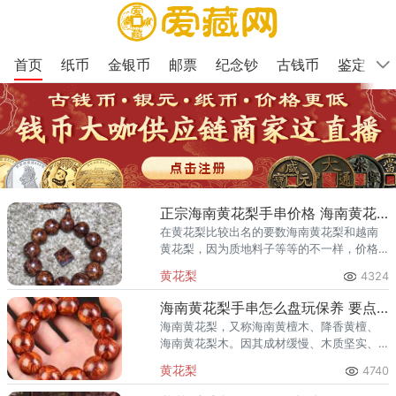
首页
纸币
金银币
邮票
纪念钞
古钱币
鉴定
正宗海南黄花梨手串价格 海南黄花梨多少钱
在黄花梨比较出名的要数海南黄花梨和越南
黄花梨，因为质地料子等等的不一样，价格
也是有差异的，而海南黄花梨木是黄花梨木
黄花梨
4324
中的顶级品种，它的价值很高，下面我们一
起来看看海南黄花梨的价格。海
海南黄花梨手串怎么盘玩保养 要点分享
海南黄花梨，又称海南黄檀木、降香黄檀、
海南黄花梨木。因其成材缓慢、木质坚实、
花纹漂亮，始终位列五大名木之一，为国家
黄花梨
4740
一级保护植物。海黄手串由于它的油性好，
所以天然也会形成一种包浆。