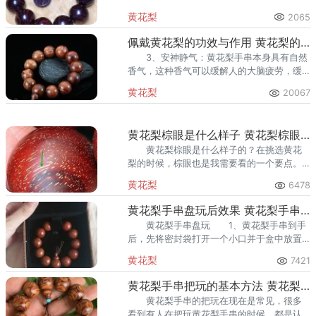
的优势。主要产于海南的东部和东北部，比
黄花梨
2065
如三亚，海口一带。
佩戴黄花梨的功效与作用 黄花梨的五大功效
3、安神静气：黄花梨手串本身具有自然
香气，这种香气可以缓解人的大脑疲劳，缓
解压力，放松身心，有助于安神静气，并对
黄花梨
20067
于失眠病症有很好的积极作用。
黄花梨棕眼是什么样子 黄花梨棕眼详解
黄花梨棕眼是什么样子的？在挑选黄花
梨的时候，棕眼也是我需要看的一个要点。
在海南西部生在的黄花梨因为油性大、密度
黄花梨
6478
高、棕眼少而为更多人喜爱。
黄花梨手串盘玩后效果 黄花梨手串盘玩技巧
黄花梨手串盘玩 1、黄花梨手串到手
后，先将密封袋打开一个小口并于盒中放置
三四天，以适应当地气候。 6、半年左
黄花梨
7421
右，黄花梨手串基本形成了稳定的包浆，但
仍应避免接触水、油、脏等。
黄花梨手串把玩的基本方法 黄花梨把玩件怎么盘
黄花梨手串的把玩在现在是常见，很多
看到有人在把玩黄花梨手串的时候，都是认