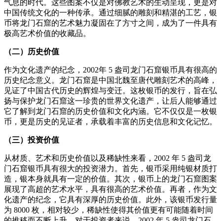
气息的时代。这些图案不仅是对佛教艺术的生动呈现，更是对
中国传统文化的一种传承。通过细腻的雕刻和精湛的工艺，银
币将龙门石窟的艺术魅力凝固在了方寸之间，成为了一件具有
极高艺术价值的收藏品。
（二）历史价值
作为文化遗产的纪念，2002年 5 盎司龙门石窟银币具有很高的
历史纪念意义。龙门石窟是中国北魏至唐代雕刻艺术的高峰，
见证了中国古代历史的辉煌与变迁。这枚银币的发行，旨在弘
扬与保护龙门石窟这一珍贵的世界文化遗产，让后人能够通过
它了解到龙门石窟的历史价值和文化内涵。它不仅仅是一枚银
币，更是历史的见证者，承载着丰富的历史信息和文化记忆。
（三）投资价值
从材质、艺术和历史价值以及稀缺性来看，2002 年 5 盎司龙
门石窟银币具有很大的投资潜力。首先，银币采用纯银材质打
造，银本身就具有一定的价值。其次，银币上的龙门石窟图案
展现了高超的艺术水平，具有很高的艺术价值。再者，作为文
化遗产的纪念，它具有深厚的历史价值。此外，该银币发行量
为 8000 枚，相对较少，稀缺性使得其价值更有可能随着时间
的推移而不断上升。对于投资者来说，2002 年 5 盎司龙门石