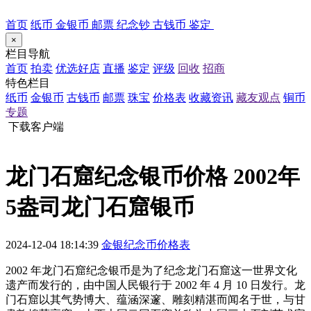
首页
纸币
金银币
邮票
纪念钞
古钱币
鉴定
×
栏目导航
首页
拍卖
优选好店
直播
鉴定
评级
回收
招商
特色栏目
纸币
金银币
古钱币
邮票
珠宝
价格表
收藏资讯
藏友观点
铜币
专题
下载客户端
龙门石窟纪念银币价格 2002年
5盎司龙门石窟银币
2024-12-04 18:14:39
金银纪念币价格表
2002 年龙门石窟纪念银币是为了纪念龙门石窟这一世界文化
遗产而发行的，由中国人民银行于 2002 年 4 月 10 日发行。龙
门石窟以其气势博大、蕴涵深邃、雕刻精湛而闻名于世，与甘