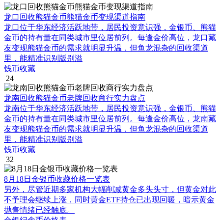
龙口回收熊猫金币熊猫金币变现渠道指南
龙口位于华东经济活跃地带，居民投资意识强，金银币、熊猫
金币的持有量在同类城市里位居前列。每逢金价高位，龙口藏
友变现熊猫金币的需求就明显升温，但鱼龙混杂的回收渠道
里，能精准识别版别溢
钱币收藏
24
龙南回收熊猫金币老牌回收商行实力盘点
龙南位于华东经济活跃地带，居民投资意识强，金银币、熊猫
金币的持有量在同类城市里位居前列。每逢金价高位，龙南藏
友变现熊猫金币的需求就明显升温，但鱼龙混杂的回收渠道
里，能精准识别版别溢
钱币收藏
32
8月18日金银币收藏价格一览表
另外，尽管近期多家机构大幅削减黄金多头头寸，但黄金对此
不予理会继续上涨，同时黄金ETF持仓已出现回暖，暗示黄金
抛售情绪已经触底。