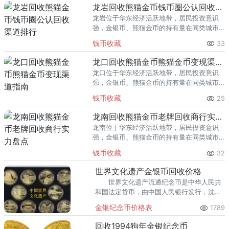
回收渠道里，能精准识别版别溢
龙岩回收熊猫金币钱币圈公认回收渠道排行
龙岩位于华东经济活跃地带，居民投资意识
强，金银币、熊猫金币的持有量在同类城市
里位居前列。每逢金价高位，龙岩藏友变现
钱币收藏
33
熊猫金币的需求就明显升温，但鱼龙混杂的
回收渠道里，能精准识别版别溢
龙口回收熊猫金币熊猫金币变现渠道指南
龙口位于华东经济活跃地带，居民投资意识
强，金银币、熊猫金币的持有量在同类城市
里位居前列。每逢金价高位，龙口藏友变现
钱币收藏
25
熊猫金币的需求就明显升温，但鱼龙混杂的
回收渠道里，能精准识别版别溢
龙南回收熊猫金币老牌回收商行实力盘点
龙南位于华东经济活跃地带，居民投资意识
强，金银币、熊猫金币的持有量在同类城市
里位居前列。每逢金价高位，龙南藏友变现
钱币收藏
32
熊猫金币的需求就明显升温，但鱼龙混杂的
回收渠道里，能精准识别版别溢
世界文化遗产金银币回收价格
世界文化遗产流通纪念币是中华人民共
和国法定货币，由中国人民银行发行，沈阳
造币厂铸造。
金银纪念币价格表
1789
回收1994狗年金银纪念币