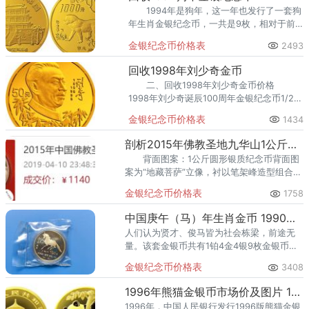
1994年是狗年，这一年也发行了一套狗
年生肖金银纪念币，一共是9枚，相对于前
面发行的生肖金银币来看是比较多的，如今
金银纪念币价格表
2493
这一套生肖狗年金银币的收藏价值是不错
的，将来的升值空间也不错。
回收1998年刘少奇金币
二、回收1998年刘少奇金币价格
1998年刘少奇诞辰100周年金银纪念币1/2盎
司金币：10000元 1998年刘少奇诞辰
金银纪念币价格表
1434
100周年金银纪念币1盎司银币：1390元
剖析2015年佛教圣地九华山1公斤银币 九华山公斤银币价格
背面图案：1公斤圆形银质纪念币背面图
案为“地藏菩萨”立像，衬以笔架峰造型组合设
计，并刊“九华山·地藏菩萨”字样及面额。
金银纪念币价格表
1758
中国庚午（马）年生肖金币 1990年一盎司生肖金马价格
人们认为贤才、俊马皆为社会栋梁，前途无
量。该套金银币共有1铂4金4银9枚金银币，
均为中华人民共和国法定货币。 2.1oz圆
金银纪念币价格表
3408
形金、银、铂纪念币：中华人民共和国国
名、国徽、年号。
1996年熊猫金银币市场价及图片 1996年熊猫金币值多少钱
1996年，中国人民银行发行1996版熊猫金银