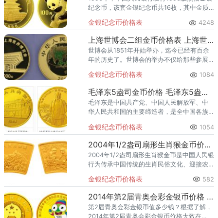
纪念币，该套金银纪念币共16枚，其中金质
纪念币6枚，银质纪念币4枚，铂质纪念币2
金银纪念币价格表
4248
枚，双金属币4枚，均为中华人民共和国法定
货币。
上海世博会二组金币价格表 上海世博会二组金币最新价格
世博会从1851年开始举办，迄今已经有百余
年的历史了。世博会的举办不仅给那些参展
的国家带来了更大的发展机遇，扩大了国际
金银纪念币价格表
1084
上各国之间的交流和合作，从而推动了经济
的飞速发展，并且还给承办
毛泽东5盎司金币价格 毛泽东5盎司金币值多少钱
毛泽东是中国共产党、中国人民解放军、中
华人民共和国的主要缔造者，是全中国各族
人民的领袖，他的丰功伟绩彪炳千古。毛泽
金银纪念币价格表
1054
东诞辰100周年金银纪念币是中国人民银行为
纪念毛泽东诞辰100周年
2004年1/2盎司扇形生肖猴金币价格 2004年扇形猴年1/2金币价格
2004年1/2盎司扇形生肖猴金币是中国人民银
行为传承中国传统的生肖民俗文化、迎接农
历甲申猴年的到来，在2003年11月21日发行
金银纪念币价格表
582
的一套贵金属纪念币中的一款独特产品。此
系列纪念币自
2014年第2届青奥会彩金银币价格 青奥会彩金银币收藏价值
第2届青奥会彩金银币值多少钱？根据了解，
2014年第2届青奥会彩金银币价格大致在