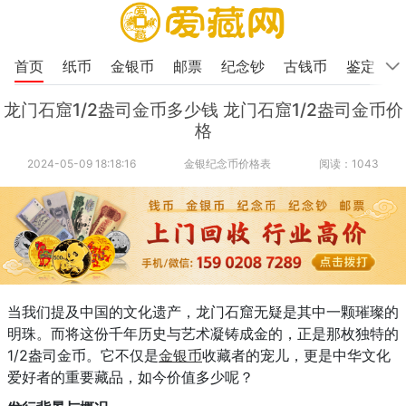
首页
纸币
金银币
邮票
纪念钞
古钱币
鉴定
龙门石窟1/2盎司金币多少钱 龙门石窟1/2盎司金币价
格
2024-05-09 18:18:16
金银纪念币价格表
阅读：1043
当我们提及中国的文化遗产，龙门石窟无疑是其中一颗璀璨的
明珠。而将这份千年历史与艺术凝铸成金的，正是那枚独特的
1/2盎司金币。它不仅是
金银币
收藏者的宠儿，更是中华文化
爱好者的重要藏品，如今价值多少呢？